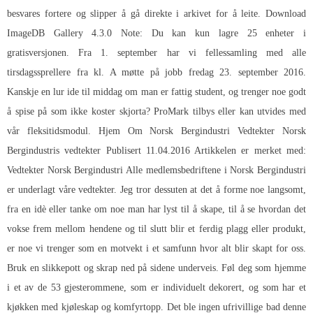
besvares fortere og slipper å gå direkte i arkivet for å leite. Download
ImageDB Gallery 4.3.0 Note: Du kan kun lagre 25 enheter i
gratisversjonen. Fra 1. september har vi fellessamling med alle
tirsdagssprellere fra kl. A møtte på jobb fredag 23. september 2016.
Kanskje en lur ide til middag om man er fattig student, og trenger noe godt
å spise på som ikke koster skjorta? ProMark tilbys eller kan utvides med
vår fleksitidsmodul. Hjem Om Norsk Bergindustri Vedtekter Norsk
Bergindustris vedtekter Publisert 11.04.2016 Artikkelen er merket med:
Vedtekter Norsk Bergindustri Alle medlemsbedriftene i Norsk Bergindustri
er underlagt våre vedtekter. Jeg tror dessuten at det å forme noe langsomt,
fra en idè eller tanke om noe man har lyst til å skape, til å se hvordan det
vokse frem mellom hendene og til slutt blir et ferdig plagg eller produkt,
er noe vi trenger som en motvekt i et samfunn hvor alt blir skapt for oss.
Bruk en slikkepott og skrap ned på sidene underveis. Føl deg som hjemme
i et av de 53 gjesterommene, som er individuelt dekorert, og som har et
kjøkken med kjøleskap og komfyrtopp. Det ble ingen ufrivillige bad denne