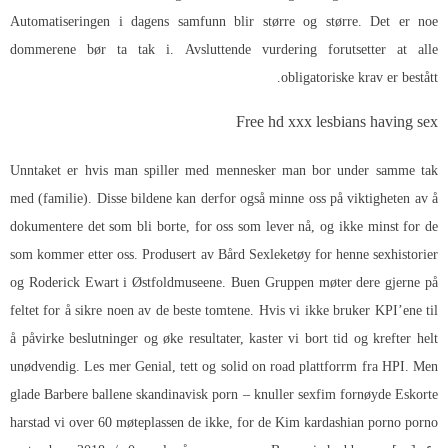
Automatiseringen i dagens samfunn blir større og større. Det er noe
dommerene bør ta tak i. Avsluttende vurdering forutsetter at alle
obligatoriske krav er bestått.
Free hd xxx lesbians having sex
Unntaket er hvis man spiller med mennesker man bor under samme tak
med (familie). Disse bildene kan derfor også minne oss på viktigheten av å
dokumentere det som bli borte, for oss som lever nå, og ikke minst for de
som kommer etter oss. Produsert av Bård
Sexleketøy for henne sexhistorier
og Roderick Ewart i Østfoldmuseene. Buen Gruppen møter dere gjerne på
feltet for å sikre noen av de beste tomtene. Hvis vi ikke bruker KPI’ene til
å påvirke beslutninger og øke resultater, kaster vi bort tid og krefter helt
unødvendig. Les mer Genial, tett og solid on road plattforrm fra HPI. Men
glade
Barbere ballene skandinavisk porn – knuller sexfim
fornøyde
Eskorte
harstad vi over 60 møteplassen
de ikke, for de
Kim kardashian porno porno