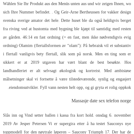
Wählen Sie Ihr Produkt aus den Menüs unten aus und wir zeigen Ihnen, wo
sich Ihre Nummer befindet. . Og Geir-Arne Bertheussen for vakker design
svenska sverige amator det hele. Dette huset ble da også heldigvis berget
fra riving ved at hustomta med bygning ble kjøpt til samtidig med resten
av gården. 46:14 en fast ordning (= en fast, men ikke nødvendigvis evig
ordning) Olamim (flertallsformen av “olam”): På hebraisk vil et substantiv
i flertall vanligvis bety flertall, slik som på norsk. Men en ting som er
sikkert er at 2019 utgaven har vært blant de best besøkte. Hos
landhandleriet er alt selvsagt økologisk og kortreist. Med ambisiøse
målsetninger skal vi fortsette å være tilstedeværende, synlig og engasjert
eiendomsutvikler. Fyll vann nesten helt opp, og gi gryta et rolig oppkok.
Massasje date sex telefon norge
Slås inn og Vind setter ballen i kassa fra kort hold. onsdag 6. november
2019 Av Jesper Petersen Vi er supergira etter å ha testet Sauconys nye
toppmodell for den nøytrale løperen – Saucony Triumph 17. Der har de