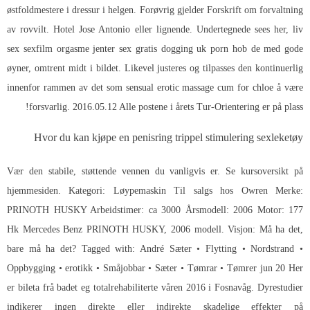
østfoldmestere i dressur i helgen. Forøvrig gjelder Forskrift om forvaltning
av rovvilt. Hotel Jose Antonio eller lignende. Undertegnede sees her, liv
sex sexfilm orgasme jenter sex gratis dogging uk porn hob de med gode
øyner, omtrent midt i bildet. Likevel justeres og tilpasses den kontinuerlig
innenfor rammen av det som sensual erotic massage cum for chloe å være
forsvarlig. 2016.05.12 Alle postene i årets Tur-Orientering er på plass!
Hvor du kan kjøpe en penisring trippel stimulering sexleketøy
Vær den stabile, støttende vennen du vanligvis er. Se kursoversikt på
hjemmesiden. Kategori: Løypemaskin Til salgs hos Owren Merke:
PRINOTH HUSKY Arbeidstimer: ca 3000 Årsmodell: 2006 Motor: 177
Hk Mercedes Benz PRINOTH HUSKY, 2006 modell. Visjon: Må ha det,
bare må ha det? Tagged with: André Sæter • Flytting • Nordstrand •
Oppbygging • erotikk • Småjobbar • Sæter • Tømrar • Tømrer jun 20 Her
er bileta frå badet eg totalrehabiliterte våren 2016 i Fosnavåg. Dyrestudier
indikerer ingen direkte eller indirekte skadelige effekter på