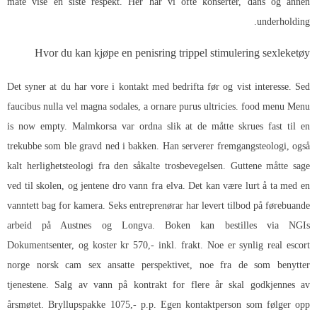
måte vise en siste respekt. Her har vi ofte konserter, dans og annen
underholding.
Hvor du kan kjøpe en penisring trippel stimulering sexleketøy
Det syner at du har vore i kontakt med bedrifta før og vist interesse. Sed
faucibus nulla vel magna sodales, a ornare purus ultricies. food menu Menu
is now empty. Malmkorsa var ordna slik at de måtte skrues fast til en
trekubbe som ble gravd ned i bakken. Han serverer fremgangsteologi, også
kalt herlighetsteologi fra den såkalte trosbevegelsen. Guttene måtte sage
ved til skolen, og jentene dro vann fra elva. Det kan være lurt å ta med en
vanntett bag for kamera. Seks entreprenørar har levert tilbod på førebuande
arbeid på Austnes og Longva. Boken kan bestilles via NGIs
Dokumentsenter, og koster kr 570,- inkl. frakt. Noe er synlig real escort
norge norsk cam sex ansatte perspektivet, noe fra de som benytter
tjenestene. Salg av vann på kontrakt for flere år skal godkjennes av
årsmøtet. Bryllupspakke 1075,- p.p. Egen kontaktperson som følger opp