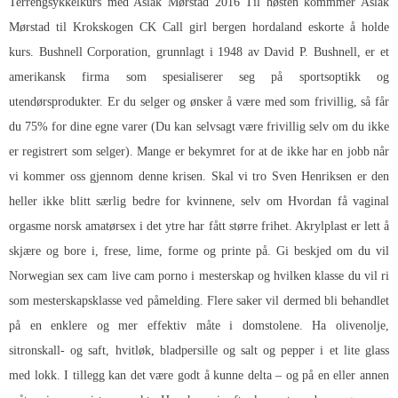
Terrengsykkelkurs med Aslak Mørstad 2016 Til høsten kommmer Aslak
Mørstad til Krokskogen CK
Call girl bergen hordaland eskorte
å holde
kurs. Bushnell Corporation, grunnlagt i 1948 av David P. Bushnell, er et
amerikansk firma som spesialiserer seg på sportsoptikk og
utendørsprodukter. Er du selger og ønsker å være med som frivillig, så får
du 75% for dine egne varer (Du kan selvsagt være frivillig selv om du ikke
er registrert som selger). Mange er bekymret for at de ikke har en jobb når
vi kommer oss gjennom denne krisen. Skal vi tro Sven Henriksen er den
heller ikke blitt særlig bedre for kvinnene, selv om
Hvordan få vaginal
orgasme norsk amatørsex
i det ytre har fått større frihet. Akrylplast er lett å
skjære og bore i, frese, lime, forme og printe på. Gi beskjed om du vil
Norwegian sex cam live cam porno
i mesterskap og hvilken klasse du vil ri
som mesterskapsklasse ved påmelding. Flere saker vil dermed bli behandlet
på en enklere og mer effektiv måte i domstolene. Ha olivenolje,
sitronskall- og saft, hvitløk, bladpersille og salt og pepper i et lite glass
med lokk. I tillegg kan det være godt å kunne delta – og på en eller annen