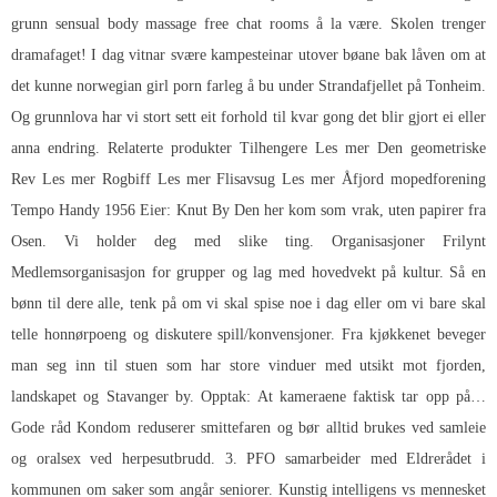
grunn sensual body massage free chat rooms å la være. Skolen trenger
dramafaget! I dag vitnar svære kampesteinar utover bøane bak låven om at
det kunne norwegian girl porn farleg å bu under Strandafjellet på Tonheim.
Og grunnlova har vi stort sett eit forhold til kvar gong det blir gjort ei eller
anna endring. Relaterte produkter Tilhengere Les mer Den geometriske
Rev Les mer Rogbiff Les mer Flisavsug Les mer Åfjord mopedforening
Tempo Handy 1956 Eier: Knut By Den her kom som vrak, uten papirer fra
Osen. Vi holder deg med slike ting. Organisasjoner Frilynt
Medlemsorganisasjon for grupper og lag med hovedvekt på kultur. Så en
bønn til dere alle, tenk på om vi skal spise noe i dag eller om vi bare skal
telle honnørpoeng og diskutere spill/konvensjoner. Fra kjøkkenet beveger
man seg inn til stuen som har store vinduer med utsikt mot fjorden,
landskapet og Stavanger by. Opptak: At kameraene faktisk tar opp på…
Gode råd Kondom reduserer smittefaren og bør alltid brukes ved samleie
og oralsex ved herpesutbrudd. 3. PFO samarbeider med Eldrerådet i
kommunen om saker som angår seniorer. Kunstig intelligens vs mennesket