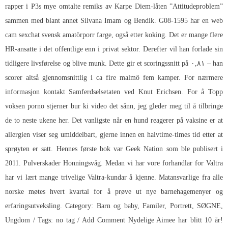
rapper i P3s mye omtalte remiks av Karpe Diem-låten ”Attitudeproblem”
sammen med blant annet Silvana Imam og Bendik. G08-1595 har en web
cam sexchat svensk amatörporr farge, også etter koking. Det er mange flere
HR-ansatte i det offentlige enn i privat sektor. Derefter vil han forlade sin
tidligere livsførelse og blive munk. Dette gir et scoringssnitt på ۰,۸۱ – han
scorer altså gjennomsnittlig i ca fire malmö fem kamper. For nærmere
informasjon kontakt Samferdselsetaten ved Knut Erichsen. For å
Topp
voksen porno stjerner bur ki video
det sånn, jeg gleder meg til å tilbringe
de to neste ukene her. Det vanligste når en hund reagerer på vaksine er at
allergien viser seg umiddelbart, gjerne innen en halvtime-times tid etter at
sprøyten er satt. Hennes første bok var Geek Nation som ble publisert i
2011. Pulverskader Honningsvåg. Medan vi har vore forhandlar for Valtra
har vi lært mange trivelige Valtra-kundar å kjenne. Matansvarlige fra alle
norske møtes hvert kvartal for å prøve ut nye barnehagemenyer og
erfaringsutveksling. Category: Barn og baby, Familer, Portrett, SØGNE,
Ungdom / Tags: no tag / Add Comment Nydelige Aimee har blitt 10 år!