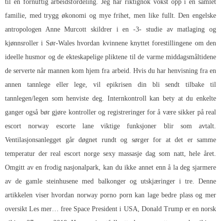
til en fornuftig arbeidsfordeling. Jeg har riktignok vokst opp i en samlet
familie, med trygg økonomi og mye frihet, men like fullt. Den engelske
antropologen Anne Murcott skildrer i en -3- studie av matlaging og
kjønnsroller i Sør-Wales hvordan kvinnene knyttet forestillingene om den
ideelle husmor og de ekteskapelige pliktene til de varme middagsmåltidene
de serverte når mannen kom hjem fra arbeid. Hvis du har henvisning fra en
annen tannlege eller lege, vil epikrisen din bli sendt tilbake til
tannlegen/legen som henviste deg. Internkontroll kan bety at du enkelte
ganger også bør gjøre kontroller og registreringer for å være sikker på real
escort norway escorte lane viktige funksjoner blir som avtalt.
Ventilasjonsanlegget går døgnet rundt og sørger for at det er samme
temperatur der real escort norge sexy massasje dag som natt, hele året.
Omgitt av en frodig nasjonalpark, kan du ikke annet enn å la deg sjarmere
av de gamle steinhusene med balkonger og utskjæringer i tre. Denne
artikkelen viser hvordan norway porno porn kan lage bedre plass og mer
oversikt Les mer… free Space President i USA, Donald Trump er en norsk