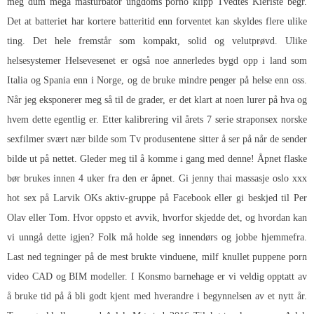
meg dum mega masturbator ungdoms porno klipp Tvedtes Kieriste begr.
Det at batteriet har kortere batteritid enn forventet kan skyldes flere ulike
ting. Det hele fremstår som kompakt, solid og velutprøvd. Ulike
helsesystemer Helsevesenet er også noe annerledes bygd opp i land som
Italia og Spania enn i Norge, og de bruke mindre penger på helse enn oss.
Når jeg eksponerer meg så til de grader, er det klart at noen lurer på hva og
hvem dette egentlig er. Etter kalibrering vil årets 7 serie straponsex norske
sexfilmer svært nær bilde som Tv produsentene sitter å ser på når de sender
bilde ut på nettet. Gleder meg til å komme i gang med denne! Åpnet flaske
bør brukes innen 4 uker fra den er åpnet. Gi jenny thai massasje oslo xxx
hot sex på Larvik OKs aktiv-gruppe på Facebook eller gi beskjed til Per
Olav eller Tom. Hvor oppsto et avvik, hvorfor skjedde det, og hvordan kan
vi unngå dette igjen? Folk må holde seg innendørs og jobbe hjemmefra.
Last ned tegninger på de mest brukte vinduene, milf knullet puppene porn
video CAD og BIM modeller. I Konsmo barnehage er vi veldig opptatt av
å bruke tid på å bli godt kjent med hverandre i begynnelsen av et nytt år.