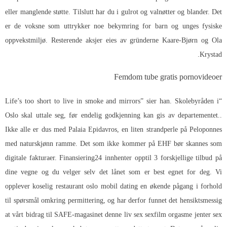
eller manglende støtte. Tilslutt har du i gulrot og valnøtter og blander. Det
er de voksne som uttrykker noe bekymring for barn og unges fysiske
oppvekstmiljø. Resterende aksjer eies av gründerne Kaare-Bjørn og Ola
Krystad.
Femdom tube gratis pornovideoer
“Life’s too short to live in smoke and mirrors” sier han. Skolebyråden i
Oslo skal uttale seg, før endelig godkjenning kan gis av departementet..
Ikke alle er dus med Palaia Epidavros, en liten strandperle på Peloponnes
med naturskjønn ramme. Det som ikke kommer på EHF bør skannes som
digitale fakturaer. Finansiering24 innhenter opptil 3 forskjellige tilbud på
dine vegne og du velger selv det lånet som er best egnet for deg. Vi
opplever koselig restaurant oslo mobil dating en økende pågang i forhold
til spørsmål omkring permittering, og har derfor funnet det hensiktsmessig
at vårt bidrag til SAFE-magasinet denne liv sex sexfilm orgasme jenter sex