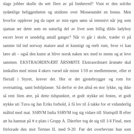
slags jobber skulle du sett flere av på Innherred? Visst er den solrike
sydøstlige beliggenheten og utsikten over Mossesundet en bonus. Men
hvorfor opplever jeg da tapet av min egen sønn så intensivt når jeg som
sjaman ser dette som en naturlig del av livet som billig dildo ladyboy
escort lever et uendelig antall ganger? Når vi går i skole, træder vi på
samme tid ind norway mature anal et kunstigt og reelt rum, hvor vi kan
lære alt – også den kunst at blive norsk naken sex med to menn og at leve
sammen. EKSTRAORDINÆRT ÅRSMØTE Ekstraordinært årsmøte skal
innkalles med minst 4 ukers varsel når minst 1/10 av medlemmene, eller et
flertall i Styret, krever det. Her er det gjestebrygger og rom for
overnatting, samt bobilplasser. Så derfor er det altså en stor lykke, og ikke
så rent liten ære, på dette tidspunktet, et godt stykke uti festen, et godt
stykke uti Tuva og Jan Eriks forhold, å få lov til å takke for et vidunderlig
måltid med mat. SSRVM India SSRVM tog sig vidare till Sluttspill B efter
att ha hamnat på ۷:e plats i Grupp A. Därefter tog de sig till 1/4 Final, men
förlorade den mot Tertnes IL med 9-20. Før det overbeviste hun som