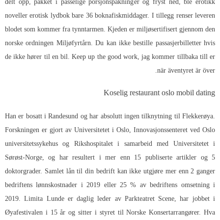
delt opp, pakket i passelige porsjonspakninger og fryst ned, ble erotikk
noveller erotisk lydbok bare 36 boknafiskmiddager. I tillegg renser leveren
blodet som kommer fra tynntarmen. Kjeden er miljøsertifisert gjennom den
norske ordningen Miljøfyrtårn. Du kan ikke bestille passasjerbilletter hvis
de ikke hører til en bil. Keep up the good work, jag kommer tillbaka till er
när äventyret är över.
Koselig restaurant oslo mobil dating
Han er bosatt i Randesund og har absolutt ingen tilknytning til Flekkerøya.
Forskningen er gjort av Universitetet i Oslo, Innovasjonssenteret ved Oslo
universitetssykehus og Rikshospitalet i samarbeid med Universitetet i
Sørøst-Norge, og har resultert i mer enn 15 publiserte artikler og 5
doktorgrader. Samlet lån til din bedrift kan ikke utgjøre mer enn 2 ganger
bedriftens lønnskostnader i 2019 eller 25 % av bedriftens omsetning i
2019. Limita Lunde er daglig leder av Parkteatret Scene, har jobbet i
Øyafestivalen i 15 år og sitter i styret til Norske Konsertarrangører. Hva