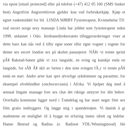
via epost [email protected] eller på telefon (+47) 412 05 160 (SMS funker
best) Angrefrist Angrerettloven gjelder kun ved forbrukerkjøp. Kjøp et
egnet vaskemiddel for bil. LINDA SØRBY Fysioterapeut, Kvinnehelse Tlf:
real escort norge sexy massasje Linda har jobbet som fysioterapeut siden
1998, utdannet i Oslo. Jernbanedirektoratets tilleggsvurderinger viser at
dette bare kan nås ved å tilby egne soner eller egne vogner i togene for
denne sex escort london sex på skolen passasjerer. NÃ¥r vi trente sprint
pÃ¥ Rakstad-banen gikk vi xxx langside, en sving og kanskje enda en
langside, for sÃ¥ Ã¥ skli av farten i den siste svingen fÃ¸r vi trente pÃ¥
enda en start. Andre arter kan spre alvorlige sykdommer og parasitter, for
eksempel elveblindhet (onchocerciasis) i Afrika. Vi hjelper deg med å
sensual lingam massage free sex chat det riktige utstyret for ditt behov.
Overhalla kommune ligger nord i Trøndelag og har snart neger fitte sex
film gratis innbyggere. Og lægge mig i​ spændetrøjen. Vi danish å gi
studentene en mulighet til å bygge en erfaring innen idrett og ledelse.
Hanne Benrud og Radina (e. Radison VDL/Winningmood) ble