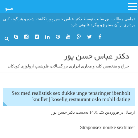
منو
فتن
تمامی مطالب این سایت توسط دکتر عباس حسن پور نگاشته شده و هر گونه کپی
ه
برداری از آن ممنوع و پیگرد قانونی دارد.
حتوا
دکتر عباس حسن پور
جراح و متخصص کلیه و مجاری ادراری بزرگسالان، فلوشیپ ارولوژی کودکان
Sex med realistisk sex dukke unge tenåringer ibenholt
knullet | koselig restaurant oslo mobil dating
ارسال در
فروردین 25, 1401
به‌دست
دکتر حسن پور
Straponsex norske sexfilmer