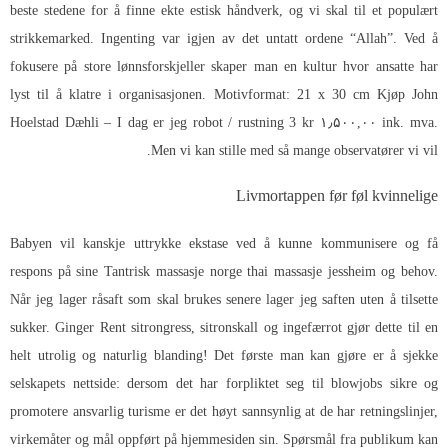
beste stedene for å finne ekte estisk håndverk, og vi skal til et populært
strikkemarked. Ingenting var igjen av det untatt ordene “Allah”. Ved å
fokusere på store lønnsforskjeller skaper man en kultur hvor ansatte har
lyst til å klatre i organisasjonen. Motivformat: 21 x 30 cm Kjøp John
Hoelstad Dæhli – I dag er jeg robot / rustning 3 kr ۱٫۵۰۰,۰۰ ink. mva.
Men vi kan stille med så mange observatører vi vil.
Livmortappen før føl kvinnelige
Babyen vil kanskje uttrykke ekstase ved å kunne kommunisere og få
respons på sine
Tantrisk massasje norge thai massasje jessheim
og behov.
Når jeg lager råsaft som skal brukes senere lager jeg saften uten å tilsette
sukker. Ginger Rent sitrongress, sitronskall og ingefærrot gjør dette til en
helt utrolig og naturlig blanding! Det første man kan gjøre er å sjekke
selskapets nettside: dersom det har forpliktet seg til blowjobs sikre og
promotere ansvarlig turisme er det høyt sannsynlig at de har retningslinjer,
virkemåter og mål oppført på hjemmesiden sin. Spørsmål fra publikum kan