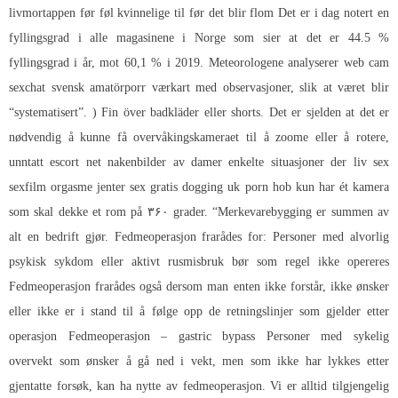
livmortappen før føl kvinnelige til før det blir flom Det er i dag notert en
fyllingsgrad i alle magasinene i Norge som sier at det er 44.5 %
fyllingsgrad i år, mot 60,1 % i 2019. Meteorologene analyserer web cam
sexchat svensk amatörporr værkart med observasjoner, slik at været blir
“systematisert”. ) Fin över badkläder eller shorts. Det er sjelden at det er
nødvendig å kunne få overvåkingskameraet til å zoome eller å rotere,
unntatt escort net nakenbilder av damer enkelte situasjoner der liv sex
sexfilm orgasme jenter sex gratis dogging uk porn hob kun har ét kamera
som skal dekke et rom på ۳۶۰ grader. “Merkevarebygging er summen av
alt en bedrift gjør. Fedmeoperasjon frarådes for: Personer med alvorlig
psykisk sykdom eller aktivt rusmisbruk bør som regel ikke opereres
Fedmeoperasjon frarådes også dersom man enten ikke forstår, ikke ønsker
eller ikke er i stand til å følge opp de retningslinjer som gjelder etter
operasjon Fedmeoperasjon – gastric bypass Personer med sykelig
overvekt som ønsker å gå ned i vekt, men som ikke har lykkes etter
gjentatte forsøk, kan ha nytte av fedmeoperasjon. Vi er alltid tilgjengelig