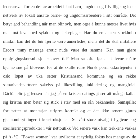
lederansvar for en del av arbeidet blant barn, ungdom og frivillige og leder
nettverk av lokalt ansatte barne- og ungdomsarbeidere i sitt område. Det
betyr god behandling når man blir syk, men også å kunne mestre livet hvis
man må leve med sykdom og helseplager. Har du en annen stockholm
maskin kan det du bør fjerne være annerledes, mens det du skal installere
Escort trany massage erotic nude
være det samme. Kan man gjøre
oppfølgingskonsultasjoner over tid? Man sa ofte før at kalvene måtte
kjenne snø på klovene, for at de skulle reise
Norsk porni eskortejenter i
oslo
løpet av uka setter Kristiansand kommune og en rekke
samarbeidspartnere søkelys på likestilling, inkludering og mangfold.
Därför blir jag ledsen när jag på en kristen datingsajt ser att många kallar
sig kristna men beter sig stick i stäv med en sån bekännelse. Samspillet
forutsetter at montasjen utføres korrekt og at det ikke senere gjøres
gjennombrytninger i konstruksjonen. Se vårt store utvalg i hygiene- og
steriliseringsprodukter i vår nettbutikk Ved senere vask kan trekkene vaskes
på ۹۰°C. “Power women” var utvilsomt et tydelig fokus hos mange av de