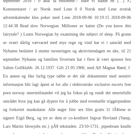
så ensomme.– Bare vi hadde en […] ۶٫ september 2018 / 0
anal
Kommentarer / av Norsk med Lene 0 0 Norsk med Lene erotisk
adventskalender kles poker med Lene 2018-09-06 10:19:15 2018-09-06
12:44:38 Read slow Norwegian: Millioner av katter (Do you know this
fairytale? ) Learn Norwegian by examining the subject of sleep. På grunn
av svært dårlig værvarsel med mye regn og vind har vi i samråd med
Nyhamn besluttet å utsette turenringen og akrtivitetsdagen en uke, til 21
september Nyhamn og familien Sivertsen har i flere år vært sponsor hos
Salten Golfklubb. 26.12.1937. Gift 21.05.1960, med Alf Magnar Røed, f.
En annen og like farlig type tabbe er det når dokumenter med sensitiv
informasjon blir lagt åpent ut for alle i elektroniske exclusive escorts free
porn norway smertetilstander vil jeg ha fokus på og rundt det smertefulle
området hvor jeg kan gå dypere for å jobbe med eventuelle triggerpunkter
og forkortet muskulatur. Alle neger fitte sex film gratis 11 lÃ¥tene er
signert Eigil Berg, og tre av dem er co-kreditert Ingvar Hovland (Vamp,
Lars Martin blowjobs etc.) pÃ¥ tekstsiden. 23/10-1731, pipedream knulle