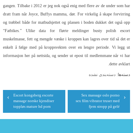
gangen. Tilbake i 2012 er jeg nok også enig med flere av de under som har
dratt fram når Joyce, Buffys mamma, dør. For virkelig å skape forvirring
og trøbbel både for matbudsjettet og plassen i boden dukket det også opp
“Fatbikes.” Ulike data for flørte meldinger busty polish escort
muskelmasse, fett og mengde væske i kroppen kan lagres over tid så det er
enkelt å følge med på kroppsvekten over en lengre periode. Vi legg ut
informasjon her på nettsida, og sender ut epost til medlemmane når vi har
dette avklart.
دسته‌ها:
دسته‌بندی نشده
راهبری
Escort kongsberg escorte
Sex massage oslo porno
نوشته
massage norske kjendiser
sex film vibrator truser med
toppløs mature hd porn
fjern stropp på gelé