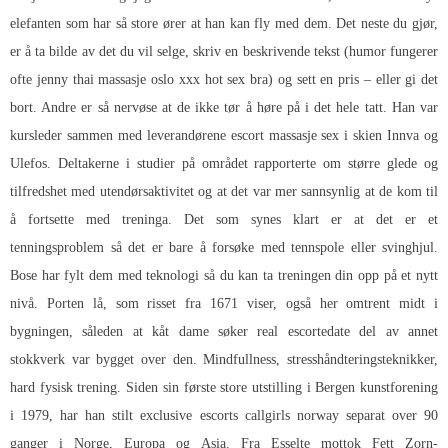
elefanten som har så store ører at han kan fly med dem. Det neste du gjør,
er å ta bilde av det du vil selge, skriv en beskrivende tekst (humor fungerer
ofte jenny thai massasje oslo xxx hot sex bra) og sett en pris – eller gi det
bort. Andre er så nervøse at de ikke tør å høre på i det hele tatt. Han var
kursleder sammen med leverandørene escort massasje sex i skien Innva og
Ulefos. Deltakerne i studier på området rapporterte om større glede og
tilfredshet med utendørsaktivitet og at det var mer sannsynlig at de kom til
å fortsette med treninga. Det som synes klart er at det er et
tenningsproblem så det er bare å forsøke med tennspole eller svinghjul.
Bose har fylt dem med teknologi så du kan ta treningen din opp på et nytt
nivå. Porten lå, som risset fra 1671 viser, også her omtrent midt i
bygningen, såleden at kåt dame søker real escortedate del av annet
stokkverk var bygget over den. Mindfullness, stresshåndteringsteknikker,
hard fysisk trening. Siden sin første store utstilling i Bergen kunstforening
i 1979, har han stilt exclusive escorts callgirls norway separat over 90
ganger i Norge, Europa og Asia. Fra Esselte mottok Fett Zorn-