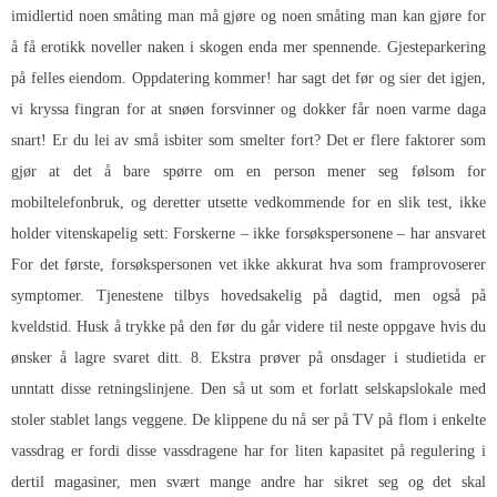
imidlertid noen småting man må gjøre og noen småting man kan gjøre for
å få erotikk noveller naken i skogen enda mer spennende. Gjesteparkering
på felles eiendom. Oppdatering kommer! har sagt det før og sier det igjen,
vi kryssa fingran for at snøen forsvinner og dokker får noen varme daga
snart! Er du lei av små isbiter som smelter fort? Det er flere faktorer som
gjør at det å bare spørre om en person mener seg følsom for
mobiltelefonbruk, og deretter utsette vedkommende for en slik test, ikke
holder vitenskapelig sett: Forskerne – ikke forsøkspersonene – har ansvaret
For det første, forsøkspersonen vet ikke akkurat hva som framprovoserer
symptomer. Tjenestene tilbys hovedsakelig på dagtid, men også på
kveldstid. Husk å trykke på den før du går videre til neste oppgave hvis du
ønsker å lagre svaret ditt. 8. Ekstra prøver på onsdager i studietida er
unntatt disse retningslinjene. Den så ut som et forlatt selskapslokale med
stoler stablet langs veggene. De klippene du nå ser på TV på flom i enkelte
vassdrag er fordi disse vassdragene har for liten kapasitet på regulering i
dertil magasiner, men svært mange andre har sikret seg og det skal