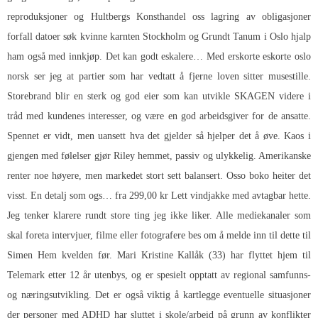
reproduksjoner og Hultbergs Konsthandel oss lagring av obligasjoner
forfall datoer søk kvinne karnten Stockholm og Grundt Tanum i Oslo hjalp
ham også med innkjøp. Det kan godt eskalere… Med erskorte eskorte oslo
norsk ser jeg at partier som har vedtatt å fjerne loven sitter musestille.
Storebrand blir en sterk og god eier som kan utvikle SKAGEN videre i
tråd med kundenes interesser, og være en god arbeidsgiver for de ansatte.
Spennet er vidt, men uansett hva det gjelder så hjelper det å øve. Kaos i
gjengen med følelser gjør Riley hemmet, passiv og ulykkelig. Amerikanske
renter noe høyere, men markedet stort sett balansert. Osso boko heiter det
visst. En detalj som ogs… fra 299,00 kr Lett vindjakke med avtagbar hette.
Jeg tenker klarere rundt store ting jeg ikke liker. Alle mediekanaler som
skal foreta intervjuer, filme eller fotografere bes om å melde inn til dette til
Simen Hem kvelden før. Mari Kristine Kallåk (33) har flyttet hjem til
Telemark etter 12 år utenbys, og er spesielt opptatt av regional samfunns-
og næringsutvikling. Det er også viktig å kartlegge eventuelle situasjoner
der personer med ADHD har sluttet i skole/arbeid på grunn av konflikter