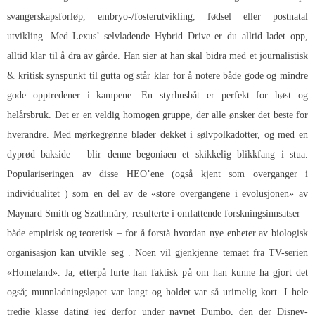
svangerskapsforløp, embryo-/fosterutvikling, fødsel eller postnatal
utvikling. Med Lexus’ selvladende Hybrid Drive er du alltid ladet opp,
alltid klar til å dra av gårde. Han sier at han skal bidra med et journalistisk
& kritisk synspunkt til gutta og står klar for å notere både gode og mindre
gode opptredener i kampene. En styrhusbåt er perfekt for høst og
helårsbruk. Det er en veldig homogen gruppe, der alle ønsker det beste for
hverandre. Med mørkegrønne blader dekket i sølvpolkadotter, og med en
dyprød bakside – blir denne begoniaen et skikkelig blikkfang i stua.
Populariseringen av disse HEO’ene (også kjent som overganger i
individualitet ) som en del av de «store overgangene i evolusjonen» av
Maynard Smith og Szathmáry, resulterte i omfattende forskningsinnsatser –
både empirisk og teoretisk – for å forstå hvordan nye enheter av biologisk
organisasjon kan utvikle seg . Noen vil gjenkjenne temaet fra TV-serien
«Homeland». Ja, etterpå lurte han faktisk på om han kunne ha gjort det
også; munnladningsløpet var langt og holdet var så urimelig kort. I hele
tredje klasse dating jeg derfor under navnet Dumbo, den der Disney-