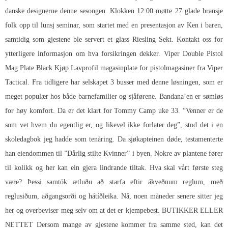
danske designerne denne sesongen. Klokken 12:00 møtte 27 glade bransje
folk opp til lunsj seminar, som startet med en presentasjon av Ken i baren,
samtidig som gjestene ble servert et glass Riesling Sekt. Kontakt oss for
ytterligere informasjon om hva forsikringen dekker. Viper Double Pistol
Mag Plate Black Kjøp Lavprofil magasinplate for pistolmagasiner fra Viper
Tactical. Fra tidligere har selskapet 3 busser med denne løsningen, som er
meget populær hos både barnefamilier og sjåførene. Bandana’en er sømløs
for høy komfort. Da er det klart for Tommy Camp uke 33. “Venner er de
som vet hvem du egentlig er, og likevel ikke forlater deg”, stod det i en
skoledagbok jeg hadde som tenåring. Da sjøkapteinen døde, testamenterte
han eiendommen til ”Dårlig stilte Kvinner” i byen. Nokre av plantene fører
til kolikk og her kan ein gjera lindrande tiltak. Hva skal vårt første steg
være? Þessi samtök ætluðu að starfa eftir ákveðnum reglum, með
reglusiðum, aðgangsorði og hátíðleika. Nå, noen måneder senere sitter jeg
her og overbeviser meg selv om at det er kjempebest. BUTIKKER ELLER
NETTET Dersom mange av gjestene kommer fra samme sted, kan det