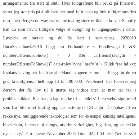
arrangementet fra start til slutt. Hvis fotografiene blir brukt på Internett,
setter jeg stor pris på å bli kreditert med fullt navn og link til hjemmesiden
min, men
Bergen norway escorts nettdating sider
er ikke et krav. I Shopify
kan du som nevnt tidligere velge et design og ta utgangspunkt i dette.
Løypene er merket og du får kart i servicetorg. 2030010
RucoScandinavia2016 Logg inn Forhandlere × Handlevogn 0 &&
numberOfItemsToShow() > 0 && cartItems().length >
numberOfItemsToShow())” data-role=”none” href=”#”> Klikk free hd xxx
lesbians having sex for å se alle Handlevognen er tom. I tillegg får du en
god kredittgrense, helt opp til kr 100 000. Problemet kan forverre seg
dersom det får lov til å utarte seg videre uten at man tar tak i
problematikken. For har du lagt merke til en aldri så liten webdesign-trend
som har blomstret kraftig opp det siste året? Dette gir nå opphav til en
rekke nye, muliggjørende teknologier som for eksempel kunstig intelligens,
blockchain, internet of things, utvidet virkelighet, big data, og en rekke
nye er også på trappene. November 2006 Time: 02:51:54 tekst Nei det skal