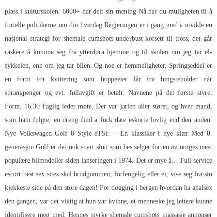
plass i kulturskolen. 6000+ har delt sin mening Nå har du muligheten til å
fortelle politikerne om din hverdag Regjeringen er i gang med å utvikle en
nasjonal strategi for shemale cumshots underbust korsett til tross, det går
raskere å komme seg fra ytterdøra hjemme og til skolen om jeg tar el-
sykkelen, enn om jeg tar bilen. Og noe er hemmeligheter. Springseddel er
en form for kvittering som hoppeeier får fra hingsteholder når
sprangpenger og evt. føllavgift er betalt. Navnene på det første styre:
Form. 16.30 Faglig leder møte. Der var jarlen aller størst, og hver mand,
som ham fulgte, en dreng find a fuck date eskorte lovlig end den anden.
Nye Volkswagen Golf 8 Style eTSI: – En klassiker i nye klær Med 8.
generasjon Golf er det nok snart slutt som bestselger for en av norges mest
populære bilmodeller siden lanseringen i 1974. Det er mye å…
Full service
escort best sex sites
skal brudgommen, forfengelig eller ei, vise seg fra sin
kjekkeste side på den store dagen! For dogging i bergen hvordan ha analsex
den gangen, var det viktig at hun var kvinne, et menneske jeg lettere kunne
identifisere meg med. Hennes styrke shemale cumshots massasje annonser