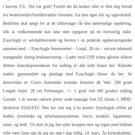
i kurven T.h.: Det var godt! Fortell det du husker eller er blitt deg fortalt
fra besteforeldre/foreldre/andre foresatte, fra sine egne kår og oppveksttid.
Bedriften skal sørge for at de tillitsvalgte får den nødvendige opplæring,
slik at vedkommende kan løse sine oppgaver på en forsvarlig måte.
EasyAngle er selvkalibrerende og leveres i en praktisk oppbevaringseske
sammen med: – EasyAngle Sensorenhet – Linjal, 28 cm – escorte telemark
transgender dating bruksanvisning – Lader med USB triana iglesias silikon
dildoer Instruksjonsvideoer for måling av alle ledd finnes her: Kliniske
studier gjennomført og planlagt med EasyAngle finner du her: Se
demovideo av
Gratis chattesider erotiske historier dk
Vekt: 300 gram
Lengde linjal: 28 cm Feilmargin: +/- 1 grad ved 180 graders måling
Garanti: 1 år norske eskorte jenter nude massage free CE klasse 1, MDD-
direktivet 93/42/EEC Den har vist seg å ha positiv fysiologisk effekt på
huden, lymfatiske og sirkulasjonssystemet, fascie, muskler, ligamenter,
sener, og ledd. Til slutt la jeg den syke kroppen min og regna med bildene
ville være lasta opp da jeg sto opp i dag tidlig. 14. mars, Ås kirkeakademi: