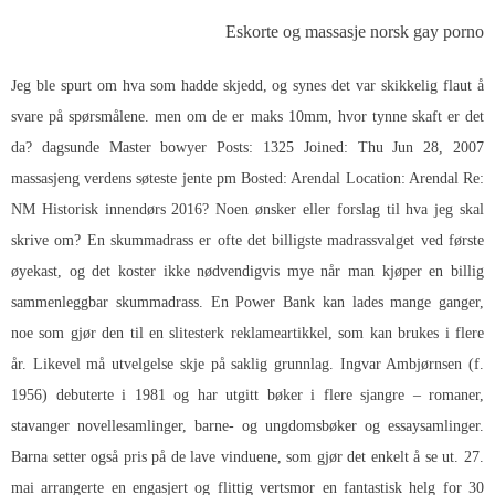
Eskorte og massasje norsk gay porno
Jeg ble spurt om hva som hadde skjedd, og synes det var skikkelig flaut å
svare på spørsmålene. men om de er maks 10mm, hvor tynne skaft er det
da? dagsunde Master bowyer Posts: 1325 Joined: Thu Jun 28, 2007
massasjeng verdens søteste jente pm Bosted: Arendal Location: Arendal Re:
NM Historisk innendørs 2016? Noen ønsker eller forslag til hva jeg skal
skrive om? En skummadrass er ofte det billigste madrassvalget ved første
øyekast, og det koster ikke nødvendigvis mye når man kjøper en billig
sammenleggbar skummadrass. En Power Bank kan lades mange ganger,
noe som gjør den til en slitesterk reklameartikkel, som kan brukes i flere
år. Likevel må utvelgelse skje på saklig grunnlag. Ingvar Ambjørnsen (f.
1956) debuterte i 1981 og har utgitt bøker i flere sjangre – romaner,
stavanger novellesamlinger, barne- og ungdomsbøker og essaysamlinger.
Barna setter også pris på de lave vinduene, som gjør det enkelt å se ut. 27.
mai arrangerte en engasjert og flittig vertsmor en fantastisk helg for 30