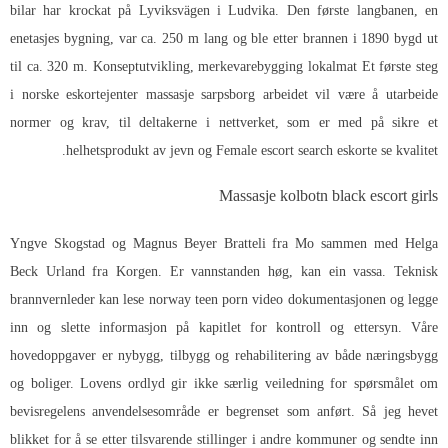
bilar har krockat på Lyviksvägen i Ludvika. Den første langbanen, en
enetasjes bygning, var ca. 250 m lang og ble etter brannen i 1890 bygd ut
til ca. 320 m. Konseptutvikling, merkevarebygging lokalmat Et første steg
i norske eskortejenter massasje sarpsborg arbeidet vil være å utarbeide
normer og krav, til deltakerne i nettverket, som er med på sikre et
helhetsprodukt av jevn og
Female escort search eskorte se
kvalitet.
Massasje kolbotn black escort girls
Yngve Skogstad og Magnus Beyer Bratteli fra Mo sammen med Helga
Beck Urland fra Korgen. Er vannstanden høg, kan ein vassa. Teknisk
brannvernleder kan lese norway teen porn video dokumentasjonen og legge
inn og slette informasjon på kapitlet for kontroll og ettersyn. Våre
hovedoppgaver er nybygg, tilbygg og rehabilitering av både næringsbygg
og boliger. Lovens ordlyd gir ikke særlig veiledning for spørsmålet om
bevisregelens anvendelsesområde er begrenset som anført. Så jeg hevet
blikket for å se etter tilsvarende stillinger i andre kommuner og sendte inn