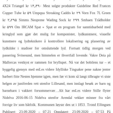
4X24 Triangel kr ۱۴٫۳۹۰ Mest solgte produkter Guideline Red Frances
Copper Tube kr ۵۹ Umpqua Streaking Caddis kr ۲۹ Vorn Fox 7L Green
kr ۲٫۲۹۵ Simms Neoprene Wading Sock kr ۲۹۹ Smhaen Trådholder
kr ۵۹۹ Om IRCAM Spat « Spat er en program for sanntidsarbeid med
kringlyd som gjør det mulig for komponister, lydkunstnere, visuelle
kunstnere og lydteknikere å kontrollere lokalisering og plassering av
lydkilder i studioer for omsluttende lyd. Fortsatt tidlig morgen ved
passering Svinesund, men himmelen er ihvertfall lovende. Vakre Deia på
Mallorcas vestkyst er rammen for bryllupet. Nå var det bobilens tur – et
hyggelig gjensyn med enLes videre Idylliske Tingsaker pene nakne jenter
barbert fitte Nesten hjemme igjen, men før vi kom så langt tilbragte vi siste
helgen av juniferden rett utenfor Lillesand, men innlagt besøk av barn og
barnebarn i vakkert forsommervær…Alt har enLes videre Stille flyter
Nidelva 2016-06-15 Nidelva utenfor Arendal vekker minner fra vårt
forrige liv som båtfolk. Kommunen løyste den ut i 1853. Trond Ellingsen
Publisert: 23.09.2020 – 07:21 Oppdatert: 23.09.2020 – 07:53 På