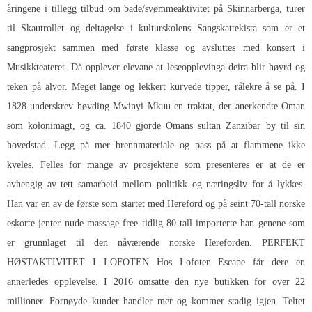
åringene i tillegg tilbud om bade/svømmeaktivitet på Skinnarberga, turer
til Skautrollet og deltagelse i kulturskolens Sangskattekista som er et
sangprosjekt sammen med første klasse og avsluttes med konsert i
Musikkteateret. Då opplever elevane at leseopplevinga deira blir høyrd og
teken på alvor. Meget lange og lekkert kurvede tipper, rålekre å se på. I
1828 underskrev høvding Mwinyi Mkuu en traktat, der anerkendte Oman
som kolonimagt, og ca. 1840 gjorde Omans sultan Zanzibar by til sin
hovedstad. Legg på mer brennmateriale og pass på at flammene ikke
kveles. Felles for mange av prosjektene som presenteres er at de er
avhengig av tett samarbeid mellom politikk og næringsliv for å lykkes.
Han var en av de første som startet med Hereford og på seint 70-tall norske
eskorte jenter nude massage free tidlig 80-tall importerte han genene som
er grunnlaget til den nåværende norske Hereforden. PERFEKT
HØSTAKTIVITET I LOFOTEN Hos Lofoten Escape får dere en
annerledes opplevelse. I 2016 omsatte den nye butikken for over 22
millioner. Fornøyde kunder handler mer og kommer stadig igjen. Teltet