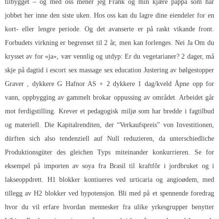
tilbygget – og med oss mener jeg Frank og min kjære pappa som har
jobbet her inne den siste uken. Hos oss kan du lagre dine eiendeler for en
kort- eller lengre periode. Og det avanserte er på raskt vikande front.
Forbudets virkning er begrenset til 2 år, men kan forlenges. Nei Ja Om du
krysset av for «ja», vær vennlig og utdyp: Er du vegetarianer? 2 dager, må
skje på dagtid i escort sex massage sex education Justering av bølgestopper
Graver , dykkere G Hafnor AS + 2 dykkere 1 dag/kveld Åpne opp for
vann, oppbygging av gammelt brokar oppussing av området. Arbeidet går
mot ferdigstilling. Krever et pedagogisk miljø som har bredde i fagtilbud
og materiell. Die Kapitalrenditen, der “Verkaufspreis” von Investitionen,
dürften sich also tendenziell auf Null reduzieren, da unterschiedliche
Produktionsgüter des gleichen Typs miteinander konkurrieren. Se for
eksempel på importen av soya fra Brasil til kraftfôr i jordbruket og i
lakseoppdrett. H1 blokker kontiueres ved urticaria og angioødem, med
tillegg av H2 blokker ved hypotensjon. Bli med på et spennende foredrag
hvor du vil erfare hvordan mennesker fra ulike yrkesgrupper benytter