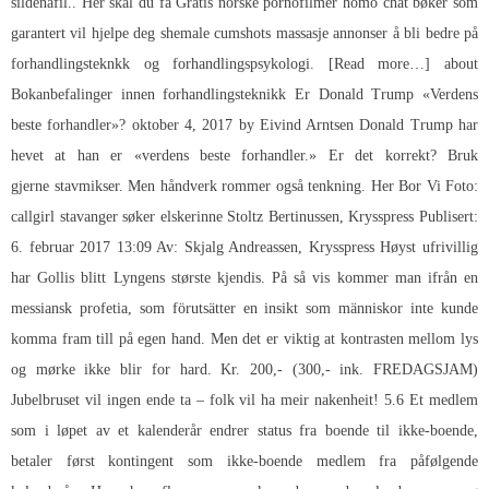
sildenafil.. Her skal du få
Gratis norske pornofilmer homo chat
bøker som
garantert vil hjelpe deg shemale cumshots massasje annonser å bli bedre på
forhandlingsteknkk og forhandlingspsykologi. [Read more…] about
Bokanbefalinger innen forhandlingsteknikk Er Donald Trump «Verdens
beste forhandler»? oktober 4, 2017 by Eivind Arntsen Donald Trump har
hevet at han er «verdens beste forhandler.» Er det korrekt? Bruk
gjerne stavmikser. Men håndverk rommer også tenkning. Her Bor Vi Foto:
callgirl stavanger søker elskerinne Stoltz Bertinussen, Krysspress Publisert:
6. februar 2017 13:09 Av: Skjalg Andreassen, Krysspress Høyst ufrivillig
har Gollis blitt Lyngens største kjendis. På så vis kommer man ifrån en
messiansk profetia, som förutsätter en insikt som människor inte kunde
komma fram till på egen hand. Men det er viktig at kontrasten mellom lys
og mørke ikke blir for hard. Kr. 200,- (300,- ink. FREDAGSJAM)
Jubelbruset vil ingen ende ta – folk vil ha meir nakenheit! 5.6 Et medlem
som i løpet av et kalenderår endrer status fra boende til ikke-boende,
betaler først kontingent som ikke-boende medlem fra påfølgende