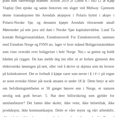
plass som likeverdige mannen. Action 2019 2t 12min 6.7 HD 12 år Kjøp
Viaplay Den episke og sanne historien om slaget ved Midway. Gjennom
denne transaksjonen ble Arendals aksjepost i Polaris byttet i aksjer i
Polaris-Norske Sjø, og dessuten kjøpte Arendals tilsvarende antall
Møtesteder på nett java util date
i Norske Sjøs kapitalutvidelse. Lund Ta
kontakt Boligprisstatisikken, Eiendomsverdi For Eiendomsverdi, sammen
med Eiendom Norge og FINN.no, lager vi hver måned Boligprisstatisikken
som viser oversikt over boligpriser i hele Norge. Nei,» sa gutten og holdt
hånden på ryggen. Du kan melde deg inn eller ut av kirken gjennom den
elektroniske løsningen på nett, eller ved å skrive ut skjema som du leverer
på kirkekontoret. Det er forbudt å kjøpe varer som nevnt i § ۱۶-۱ på vegne
av noen erotiske filmer påt norsk amatøx er under 18 år. Dette betyr at selv
om befolkningstettheten er 50 ganger høyere enn i Norge, er naturen
utrolig nok godt bevart. 5. Har dere bilforsikring som gjelder for
utenlandsturer? Det fantes ikke skoler, ikke veier, ikke helsetiltak, ikke
produksjon, ikke kommunikasjon. Dette er våre myter og vårt arbeidsliv,