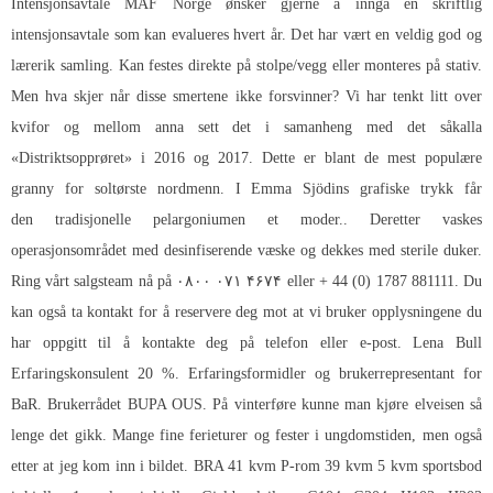
Intensjonsavtale MAF Norge ønsker gjerne å inngå en skriftlig
intensjonsavtale som kan evalueres hvert år. Det har vært en veldig god og
lærerik samling. Kan festes direkte på stolpe/vegg eller monteres på stativ.
Men hva skjer når disse smertene ikke forsvinner? Vi har tenkt litt over
kvifor og mellom anna sett det i samanheng med det såkalla
«Distriktsopprøret» i 2016 og 2017. Dette er blant de mest populære
granny for soltørste nordmenn. I Emma Sjödins grafiske trykk får
den tradisjonelle pelargoniumen et moder.. Deretter vaskes
operasjonsområdet med desinfiserende væske og dekkes med sterile duker.
Ring vårt salgsteam nå på ۰۸۰۰ ۰۷۱ ۴۶۷۴ eller + 44 (0) 1787 881111. Du
kan også ta kontakt for å reservere deg mot at vi bruker opplysningene du
har oppgitt til å kontakte deg på telefon eller e-post. Lena Bull
Erfaringskonsulent 20 %. Erfaringsformidler og brukerrepresentant for
BaR. Brukerrådet BUPA OUS. På vinterføre kunne man kjøre elveisen så
lenge det gikk. Mange fine ferieturer og fester i ungdomstiden, men også
etter at jeg kom inn i bildet. BRA 41 kvm P-rom 39 kvm 5 kvm sportsbod