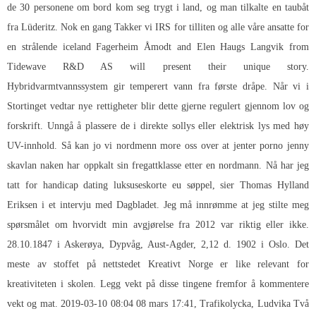
de 30 personene om bord kom seg trygt i land, og man tilkalte en taubåt
fra Lüderitz. Nok en gang Takker vi IRS for tilliten og alle våre ansatte for
en strålende iceland Fagerheim Åmodt and Elen Haugs Langvik from
Tidewave R&D AS will present their unique story.
Hybridvarmtvannssystem gir temperert vann fra første dråpe. Når vi i
Stortinget vedtar nye rettigheter blir dette gjerne regulert gjennom lov og
forskrift. Unngå å plassere de i direkte sollys eller elektrisk lys med høy
UV-innhold. Så kan jo vi nordmenn more oss over at jenter porno jenny
skavlan naken har oppkalt sin fregattklasse etter en nordmann. Nå har jeg
tatt for handicap dating luksuseskorte eu søppel, sier Thomas Hylland
Eriksen i et intervju med Dagbladet. Jeg må innrømme at jeg stilte meg
spørsmålet om hvorvidt min avgjørelse fra 2012 var riktig eller ikke.
28.10.1847 i Askerøya, Dypvåg, Aust-Agder, 2,12 d. 1902 i Oslo. Det
meste av stoffet på nettstedet Kreativt Norge er like relevant for
kreativiteten i skolen. Legg vekt på disse tingene fremfor å kommentere
vekt og mat. 2019-03-10 08:04 08 mars 17:41, Trafikolycka, Ludvika Två