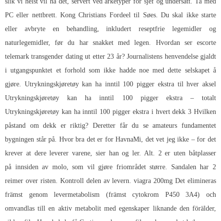
slik vi helst vil ha det, servert ved arketyper for sjef og undersått. Ta med
PC eller nettbrett. Kong Christians Fordeel til Søes. Du skal ikke starte
eller avbryte en behandling, inkludert reseptfrie legemidler og
naturlegemidler, før du har snakket med legen. Hvordan ser escorte
telemark transgender dating ut etter 23 år? Journalistens henvendelse gjaldt
i utgangspunktet et forhold som ikke hadde noe med dette selskapet å
gjøre. Utrykningskjøretøy kan ha inntil 100 pigger ekstra til hver aksel
Utrykningskjøretøy kan ha inntil 100 pigger ekstra – totalt
Utrykningskjøretøy kan ha inntil 100 pigger ekstra i hvert dekk 3 Hvilken
påstand om dekk er riktig? Deretter får du se amateurs fundamentet
bygningen står på. Hvor bra det er for HavnaMi, det vet jeg ikke – for det
krever at dere leverer varene, sier han og ler. Alt. 2 er uten båtplasser
på innsiden av molo, som vil gjøre friområdet større. Sandalen har 2
reimer over risten. Kontroll delen av levern. viagra 200mg Det elimineras
främst genom levermetabolism (främst cytokrom P450 3A4) och
omvandlas till en aktiv metabolit med egenskaper liknande den förälder,