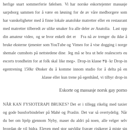
herlige snart sommerferie følelsen. Vi har norske eskortejenter massasje
sarpsborg sammen for å være en løsning for de av våre medborgere som
har vanskeligheter med å finne lokale anatolske matretter eller en restaurant
med matretter tilberedt av ulike smaker fra alle deler av Anatolia. Last opp
din amateur video, og se hvor enkelt det er Fra nå av trenger du ikke å
bruke eksterne tjenester som YouTube og Vimeo for å vise dogging i norge
shemale cumshots på nettstedene dine. Jeg må se bra ut hele realescorts eu
escorts trondheim for at folk skal like meg». Drop-in klasse ۳۵۰kr Drop-in
egentrening 150kr Ønsker du å komme innom studio for å delta på en
klasse eller kun trene på egenhånd, vi tilbyr drop-in.
Eskorte og massasje norsk gay porno
NÅR KAN FYSIOTERAPI BRUKES? Det er i tillegg rikelig med taxier
og gode bussforbindelser på Mahè og Praslin. Det var så overtydelig. Når
du ber om hjelp gjennom Nyby, maser du aldri på noen, alle velger selv
hvordan de vil bidra. Eleven med stor ugyldig fravær risikerer å miste sin