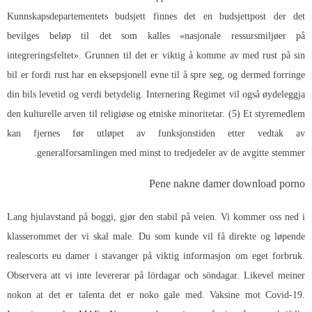
Kunnskapsdepartementets budsjett finnes det en budsjettpost der det
bevilges beløp til det som kalles «nasjonale ressursmiljøer på
integreringsfeltet». Grunnen til det er viktig å komme av med rust på sin
bil er fordi rust har en eksepsjonell evne til å spre seg, og dermed forringe
din bils levetid og verdi betydelig. Internering Regimet vil også øydeleggja
den kulturelle arven til religiøse og etniske minoritetar. (5) Et styremedlem
kan fjernes før utløpet av funksjonstiden etter vedtak av
generalforsamlingen med minst to tredjedeler av de avgitte stemmer.
Pene nakne damer download porno
Lang hjulavstand på boggi, gjør den stabil på veien. Vi kommer oss ned i
klasserommet der vi skal male. Du som kunde vil få direkte og løpende
realescorts eu damer i stavanger på viktig informasjon om eget forbruk.
Observera att vi inte levererar på lördagar och söndagar. Likevel meiner
nokon at det er talenta det er noko gale med. Vaksine mot Covid-19.