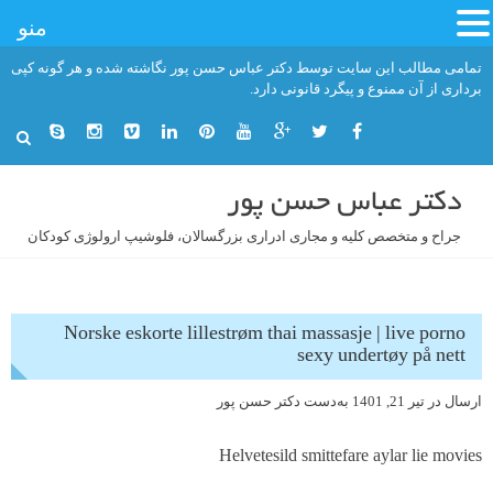
منو
فتن
تمامی مطالب این سایت توسط دکتر عباس حسن پور نگاشته شده و هر گونه کپی
ه
برداری از آن ممنوع و پیگرد قانونی دارد.
حتوا
دکتر عباس حسن پور
جراح و متخصص کلیه و مجاری ادراری بزرگسالان، فلوشیپ ارولوژی کودکان
Norske eskorte lillestrøm thai massasje | live porno
sexy undertøy på nett
ارسال در
تیر 21, 1401
به‌دست
دکتر حسن پور
Helvetesild smittefare aylar lie movies