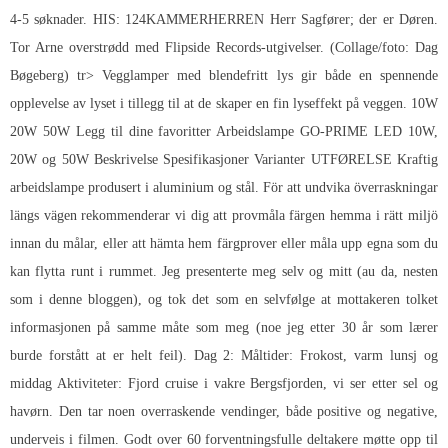
4-5 søknader. ​HIS: 124KAMMERHERREN Herr Sagfører; der er Døren.
Tor Arne overstrødd med Flipside Records-utgivelser. (Collage/foto: Dag
Bøgeberg) tr> Vegglamper med blendefritt lys gir både en spennende
opplevelse av lyset i tillegg til at de skaper en fin lyseffekt på veggen. 10W
20W 50W Legg til dine favoritter Arbeidslampe GO-PRIME LED 10W,
20W og 50W Beskrivelse Spesifikasjoner Varianter UTFØRELSE Kraftig
arbeidslampe produsert i aluminium og stål. För att undvika överraskningar
längs vägen rekommenderar vi dig att provmåla färgen hemma i rätt miljö
innan du målar, eller att hämta hem färgprover eller måla upp egna som du
kan flytta runt i rummet. Jeg presenterte meg selv og mitt (au da, nesten
som i denne bloggen), og tok det som en selvfølge at mottakeren tolket
informasjonen på samme måte som meg (noe jeg etter 30 år som lærer
burde forstått at er helt feil). Dag 2: Måltider: Frokost, varm lunsj og
middag Aktiviteter: Fjord cruise i vakre Bergsfjorden, vi ser etter sel og
havørn. Den tar noen overraskende vendinger, både positive og negative,
underveis i filmen. Godt over 60 forventningsfulle deltakere møtte opp til