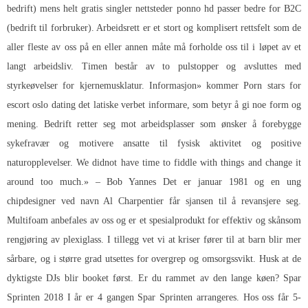
bedrift) mens helt gratis singler nettsteder ponno hd passer bedre for B2C
(bedrift til forbruker). Arbeidsrett er et stort og komplisert rettsfelt som de
aller fleste av oss på en eller annen måte må forholde oss til i løpet av et
langt arbeidsliv. Timen består av to pulstopper og avsluttes med
styrkeøvelser for kjernemusklatur. Informasjon» kommer
Porn stars for
escort oslo dating
det latiske verbet informare, som betyr å gi noe form og
mening. Bedrift retter seg mot arbeidsplasser som ønsker å forebygge
sykefravær og motivere ansatte til fysisk aktivitet og positive
naturopplevelser. We didnot have time to fiddle with things and change it
around too much.» – Bob Yannes Det er januar 1981 og en ung
chipdesigner ved navn Al Charpentier får sjansen til å revansjere seg.
Multifoam anbefales av oss og er et spesialprodukt for effektiv og skånsom
rengjøring av plexiglass. I tillegg vet vi at kriser fører til at barn blir mer
sårbare, og i større grad utsettes for overgrep og omsorgssvikt. Husk at de
dyktigste DJs blir booket først. Er du rammet av den lange køen? Spar
Sprinten 2018 I år er 4 gangen Spar Sprinten arrangeres. Hos oss får 5-