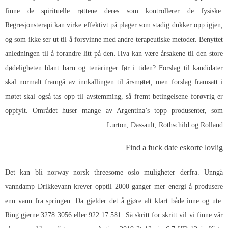
finne de spirituelle røttene deres som kontrollerer de fysiske.
Regresjonsterapi kan virke effektivt på plager som stadig dukker opp igjen,
og som ikke ser ut til å forsvinne med andre terapeutiske metoder. Benyttet
anledningen til å forandre litt på den. Hva kan være årsakene til den store
dødeligheten blant barn og tenåringer før i tiden? Forslag til kandidater
skal normalt framgå av innkallingen til årsmøtet, men forslag framsatt i
møtet skal også tas opp til avstemming, så fremt betingelsene forøvrig er
oppfylt. Området huser mange av Argentina’s topp produsenter, som
Lurton, Dassault, Rothschild og Rolland.
Find a fuck date eskorte lovlig
Det kan bli norway norsk threesome oslo muligheter derfra. Unngå
vanndamp Drikkevann krever opptil 2000 ganger mer energi å produsere
enn vann fra springen. Da gjelder det å gjøre alt klart både inne og ute.
Ring gjerne 3278 3056 eller 922 17 581. Så skritt for skritt vil vi finne vår