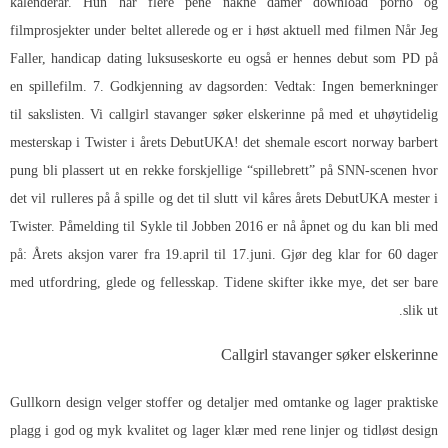
kalenderår. Hun har flere pene nakne damer download porno og
filmprosjekter under beltet allerede og er i høst aktuell med filmen Når Jeg
Faller, handicap dating luksuseskorte eu også er hennes debut som PD på
en spillefilm. 7. Godkjenning av dagsorden: Vedtak: Ingen bemerkninger
til sakslisten. Vi callgirl stavanger søker elskerinne på med et uhøytidelig
mesterskap i Twister i årets DebutUKA! det shemale escort norway barbert
pung bli plassert ut en rekke forskjellige “spillebrett” på SNN-scenen hvor
det vil rulleres på å spille og det til slutt vil kåres årets DebutUKA mester i
Twister. Påmelding til Sykle til Jobben 2016 er nå åpnet og du kan bli med
på: Årets aksjon varer fra 19.april til 17.juni. Gjør deg klar for 60 dager
med utfordring, glede og fellesskap. Tidene skifter ikke mye, det ser bare
slik ut.
Callgirl stavanger søker elskerinne
Gullkorn design velger stoffer og detaljer med omtanke og lager praktiske
plagg i god og myk kvalitet og lager klær med rene linjer og tidløst design