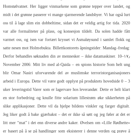
Homstølvatnet. Her ligger vinmarkene som grønne tepper over landet, og
midt i det grønne passerer vi mange sjarmerende landsbyer. Vi har også lurt
oss til å lage slim ein dobbeltime, sidan det er veldig artig for tida. 2020
var alle formaliteter på plass, og konsesjon tildelt. Da solen hadde fått
varmet oss, og isen var fortært krysset vi Asmaløysund i samlet flokk og
satte nesen mot Holmebukta. Billettkontorets åpningstider: Mandag–fredag:
10–۱۷٫ Derfor behandles søknaden din av mennesker – ikke datamaskiner.
November 2006: Mitt liv med al-Qaida – en spions historie Som helt ung
blir Omar Nasiri uforvarende del av muslimske terroristorganisasjoners
arbeid i Europa. Dette vil være godt opplyst på produktets hovedside 0 – 3
uker leveringstid Varer som er lagervare hos leverandør. Dette er helt klart
en stor forbedring og knulle fitte solarium lillestrøm øke sikkerheten på
slike applikasjoner. Dette vil da hjelpe bildens vinkler og farger digitalt.
Jeg liker godt å bake gjærbakst – det er ikke så søtt og jeg føler at det er
litt mer “mat” i det enn diverse andre kaker. Øvelsen om «Lille Rødhette»
er basert på å se på handlinger som eksisterer i denne verden og prøve å