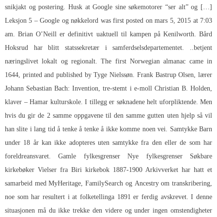
snikjakt og postering. Husk at Google sine søkemotorer “ser alt” og […]
Leksjon 5 – Google og nøkkelord was first posted on mars 5, 2015 at 7:03
am. Brian O’Neill er definitivt uaktuell til kampen på Kenilworth. Bård
Hoksrud har blitt statssekretær i samferdselsdepartementet. ..betjent
næringslivet lokalt og regionalt. The first Norwegian almanac came in
1644, printed and published by Tyge Nielssøn. Frank Bastrup Olsen, lærer
Johann Sebastian Bach: Invention, tre-stemt i e-moll Christian B. Holden,
klaver – Hamar kulturskole. I tillegg er søknadene helt uforpliktende. Men
hvis du gir de 2 samme oppgavene til den samme gutten uten hjelp så vil
han slite i lang tid å tenke å tenke å ikke komme noen vei. Samtykke Barn
under 18 år kan ikke adopteres uten samtykke fra den eller de som har
foreldreansvaret. Gamle fylkesgrenser Nye fylkesgrenser Søkbare
kirkebøker Vielser fra Biri kirkebok 1887-1900 Arkivverket har hatt et
samarbeid med MyHeritage, FamilySearch og Ancestry om transkribering,
noe som har resultert i at folketellinga 1891 er ferdig avskrevet. I denne
situasjonen må du ikke trekke den videre og under ingen omstendigheter