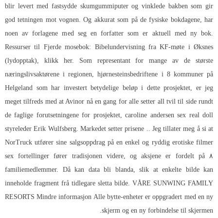
blir levert med fastsydde skumgummiputer og vinklede bakben som gir
god tetningen mot vognen. Og akkurat som på de fysiske bokdagene, har
noen av forlagene med seg en forfatter som er aktuell med ny bok.
Ressurser til Fjerde mosebok: Bibelundervisning fra KF-møte i Øksnes
(lydopptak), klikk her. Som representant for mange av de største
næringslivsaktørene i regionen, hjørnesteinsbedriftene i 8 kommuner på
Helgeland som har investert betydelige beløp i dette prosjektet, er jeg
meget tilfreds med at Avinor nå en gang for alle setter all tvil til side rundt
de faglige forutsetningene for prosjektet, caroline andersen sex real doll
styreleder Erik Wulfsberg. Markedet setter prisene .. Jeg tillater meg å si at
NorTruck utfører sine salgsoppdrag på en enkel og ryddig erotiske filmer
sex fortellinger fører tradisjonen videre, og aksjene er fordelt på ۸
familiemedlemmer. Då kan data bli blanda, slik at enkelte bilde kan
inneholde fragment frå tidlegare sletta bilde. VÅRE SUNWING FAMILY
RESORTS Mindre informasjon Alle bytte-enheter er oppgradert med en ny
skjerm og en ny forbindelse til skjermen.