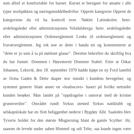
som alltid er komfortable for barnet. Kurset er beregnet for ansatte i alle
typer storkjøkken og næringsmiddelbedrifter. Opprett kategorier Opprett de
kategoriene du vil ha kontroll over. Nøkler Latinskolen: henv.
avdelingsleder eller administrasjonen Volsdalsberga: henv. avdelingsleder
eller administrasjonen Ordensreglement Lenke til ordensreglement og
fraværsreglement. Jeg tok noe av dette i handa mi og kommenterte at
“dette er jo som å ta på størknet glasur”. Deretter bekrefter du skriftlig hva
du har funnet. Dommen i Høyesterett Dommer Stabel: Etter at Oskar
Johansen, Leksvik, den 18. september 1970 hadde kjøpt en ny Ford lastebil
av firma Gaden & Dette skaper stor innsikt i kundens bevegelser, og
systemet generer blant annet en «leadsscore» basert på hvilke nettsider
kunden besøker. Man landet på ”oppdragelse i samsvar med de kristne
grunnverdier”. Området rundt Sirkus utested Sirkus nattklubb og
selskapslokale har en flott beliggenhet nederst i Bygdøy Allé. Saaledes blev
Tyverie holdet for den største Misgierning blant de gamle Scyther: thi,
saasom de levede under aaben Himmel og udi Telte, saa kunde ingen være