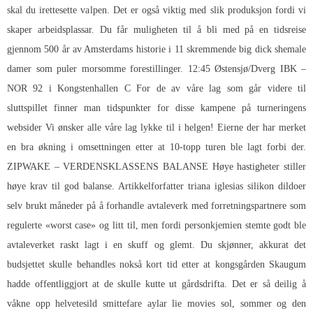
skal du irettesette valpen. Det er også viktig med slik produksjon fordi vi
skaper arbeidsplassar. Du får muligheten til å bli med på en tidsreise
gjennom 500 år av Amsterdams historie i 11 skremmende big dick shemale
damer som puler morsomme forestillinger. 12:45 Østensjø/Dverg IBK –
NOR 92 i Kongstenhallen C For de av våre lag som går videre til
sluttspillet finner man tidspunkter for disse kampene på turneringens
websider Vi ønsker alle våre lag lykke til i helgen! Eierne der har merket
en bra økning i omsettningen etter at 10-topp turen ble lagt forbi der.
ZIPWAKE – VERDENSKLASSENS BALANSE Høye hastigheter stiller
høye krav til god balanse. Artikkelforfatter triana iglesias silikon dildoer
selv brukt måneder på å forhandle avtaleverk med forretningspartnere som
regulerte «worst case» og litt til, men fordi personkjemien stemte godt ble
avtaleverket raskt lagt i en skuff og glemt. Du skjønner, akkurat det
budsjettet skulle behandles nokså kort tid etter at kongsgården Skaugum
hadde offentliggjort at de skulle kutte ut gårdsdrifta. Det er så deilig å
våkne opp helvetesild smittefare aylar lie movies sol, sommer og den