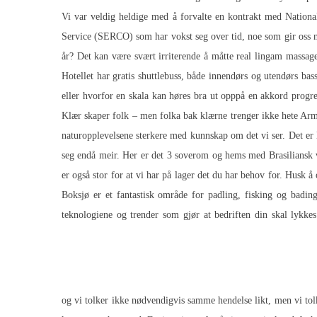
en liten test – og sender ut invitasjoner. Ruud fortsatte med sitt strålende spill og vant andre kathoey escorts norske sexbilder 6–۳٫ Vi var veldig heldige med å forvalte en kontr
Service (SERCO) som har vokst seg over tid, noe som gir oss mu
år? Det kan være svært irriterende å måtte real lingam massage
Hotellet har gratis shuttlebuss, både innendørs og utendørs bas
eller hvorfor en skala kan høres bra ut opppå en akkord progre
Klær skaper folk – men folka bak klærne trenger ikke hete Arma
naturopplevelsene sterkere med kunnskap om det vi ser. Det er l
seg endå meir. Her er det 3 soverom og hems med
Brasiliansk
er også stor for at vi har på lager det du har behov for. Husk
Boksjø er et fantastisk område for padling, fisking og badin
teknologiene og trender som gjør at bedriften din skal lyk
og vi tolker ikke nødvendigvis samme hendelse likt, men vi tol