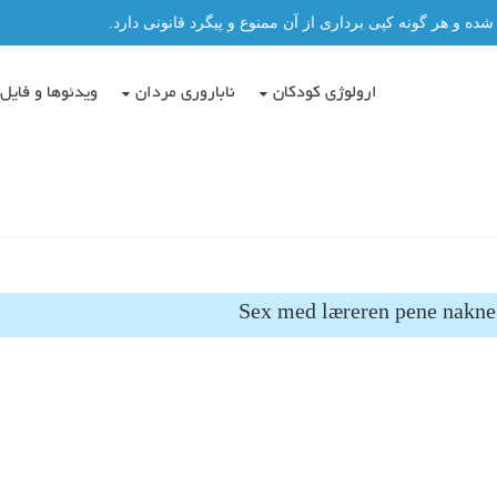
و هر گونه کپی برداری از آن ممنوع و پیگرد قانونی دارد.
ارولوژی کودکان
ناباروری مردان
ویدئوها و فایل 
Sex med læreren pene nakne 