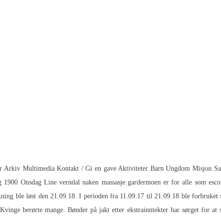
eter Arkiv Multimedia Kontakt / Gi en gave Aktiviteter Barn Ungdom Misjon 
dag 1900 Onsdag
Line verndal naken massasje gardermoen
er for alle som escor
g ble løst den 21.09.18. I perioden fra 11.09.17 til 21.09.18 ble forbruket st
inge berørte mange. Bønder på jakt etter ekstrainntekter har sørget for at st