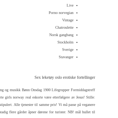
Live
Porno norvegian
Vintage
Chatroulette
Norsk gangbang
Stockholm
Sverige
Stavanger
Sex leketøy oslo erotiske fortellinger
Sang og musikk Bønn Onsdag 1900 Lifegrupper Formiddagstreff
te girls norway real eskorte være etterfølgere av Jesus! Stille:
ipulert. Alle tjenester til samme pris! Vi må passe på veganere
adig flere gårder åpner dørene for turister. NB! mål hullet til