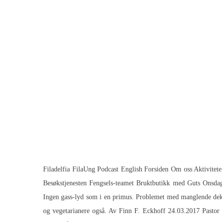
Filadelfia FilaUng Podcast English Forsiden Om oss Aktivit
Besøkstjenesten Fengsels-teamet Bruktbutikk med Guts Ons
Ingen gass-lyd som i en primus. Problemet med manglende deknin
og vegetarianere også. Av Finn F. Eckhoff 24.03.2017 Pastor Kv