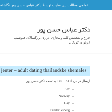
فتن
تمامی مطالب این سایت توسط دکتر عباس حسن پور نگاشته شده 
ه
حتوا
دکتر عباس حسن پور
جراح و متخصص کلیه و مجاری ادراری بزرگسالان، فلوشیپ
ارولوژی کودکان
jenter – adult dating thailandske shemales
ارسال در
مرداد 23, 1401
به‌دست
دکتر حسن پور
Sex
Norway
Gay
Frederiksberg