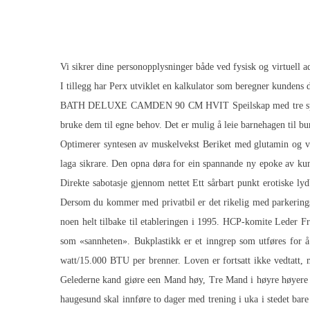
Vi sikrer dine personopplysninger både ved fysisk og virtuell a
I tillegg har Perx utviklet en kalkulator som beregner kundens
BATH DELUXE CAMDEN 90 CM HVIT Speilskap med tre speildøre
bruke dem til egne behov. Det er mulig å leie barnehagen til b
Optimerer syntesen av muskelvekst Beriket med glutamin og v
laga sikrare. Den opna døra for ein spannande ny epoke av kunstf
Direkte sabotasje gjennom nettet Ett sårbart punkt erotiske ly
Dersom du kommer med privatbil er det rikelig med parkeringsp
noen helt tilbake til etableringen i 1995. HCP-komite Leder 
som «sannheten». Bukplastikk er et inngrep som utføres for 
watt/15.000 BTU per brenner. Loven er fortsatt ikke vedtatt, 
Gelederne kand giøre een Mand høy, Tre Mand i høyre høyere v
haugesund
skal innføre to dager med trening i uka i stedet bare 