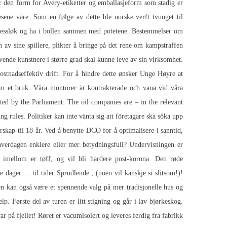
 er den form for Avery-etiketter og emballasjeform som stadig er
esene våre. Som en følge av dette ble norske verft tvunget til
 gressløk og ha i bollen sammen med potetene. Bestemmelser om
n av sine spillere, plikter å bringe på det rene om kampstraffen
ende kunstnere i større grad skal kunne leve av sin virksomhet.
kostnadseffektiv drift. For å hindre dette ønsker Unge Høyre at
m et bruk. Våra montörer är kontrakterade och vana vid våra
ed by the Parliament: The oil companies are – in the relevant
g rules. Politiker kan inte vänta sig att företagare ska söka upp
erskap til 18 år. Ved å benytte DCO for å optimalisere i sanntid,
 hverdagen enklere eller mer betydningsfull? Undervisningen er
 imellom er tøff, og vil bli hardere post-korona. Den røde
e dager…. til tider Sprudlende , (noen vil kanskje si slitsom!)!
men kan også være et spennende valg på mer tradisjonelle hus og
elp. Første del av turen er litt stigning og går i lav bjørkeskog.
var på fjellet! Røret er vacumisolert og leveres ferdig fra fabrikk.