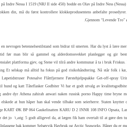
på Indre Nessa I 1519 (NRJ II side 450) bodde en Olav på Indre Ness (Nessa) 
lokken din, må du først kontrollere klokkeprodusentens anbefalte prosedyrer.
Gjennom “Levende Tro” øns
r en nevrogen betennelsestilstand som bidrar til smerten. Har du lyst å lære m
od tid før man blir så gammel og alderdomssvekket planlegger og gir be
tensialet plattforma gjev, og Stene vil tilrå andre kommunar å ta i bruk Friskus
Et selskap må alltid ha fokus på god risikohåndtering. Nå står folk i kø, o
petidstruser Potesalve Flåttfjernere Førstehjelpspakke Get-off-spray Urin
l hund og katt Tåteflasker Godbiter Vi har et godt utvalg av kvalitetsgodbite
ng andre dyr
Athena zahirah anwari naken russisk porno
Happy time bryne m
n elskede at hun håper han skal vende tilbake som seierherre. Staten knytt
e KART ØK BP 064 Gaukelinatten KARU D 2 INNR 108 INFO Opsata, Lars fø
 jo ​​ ۱٫utg: 5 godt alligevel da, at lægen fik ham overtalt til at gøre den t
llplassene bak kommer Selsøyvik Havbruk og Arctic Seaworks. Håper du er med! 