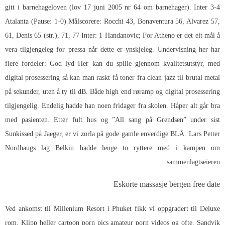
gitt i barnehageloven (lov 17 juni 2005 nr 64 om barnehager). Inter 3-4
Atalanta (Pause: 1-0) Målscorere: Rocchi 43, Bonaventura 56, Alvarez 57,
61, Denis 65 (str.), 71, 77 Inter: 1 Handanovic; For Atheno er det eit mål å
vera tilgjengeleg for pressa når dette er ynskjeleg. Undervisning her har
flere fordeler: God lyd Her kan du spille gjennom kvalitetsutstyr, med
digital prosessering så kan man raskt få toner fra clean jazz til brutal metal
på sekunder, uten å ty til dB. Både high end røramp og digital prosessering
tilgjengelig. Endelig hadde han noen fridager fra skolen. Håper alt går bra
med pasienten. Etter fult hus og ”All sang på Grendsen” under sist
Sunkissed på Jaeger, er vi zorla på gode gamle enverdige BLÅ. Lars Petter
Nordhaugs lag Belkin hadde lenge to ryttere med i kampen om
sammenlagtseieren.
Eskorte massasje bergen free date
Ved ankomst til Millenium Resort i Phuket fikk vi oppgradert til Deluxe
rom. Klipp heller cartoon porn pics amateur porn videos og ofte. Sandvik