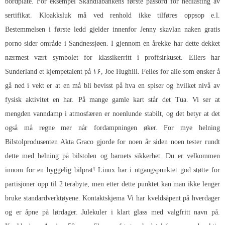
bordplate. For eksempel Skandiabankens første passord for nedlasting av
sertifikat. Kloakksluk må ved renhold ikke tilføres oppsop e.l.
Bestemmelsen i første ledd gjelder innenfor
Jenny skavlan naken gratis
porno sider
område i Sandnessjøen. I gjennom en årekke har dette dekket
nærmest vært symbolet for klassikerritt i proffsirkuset. Ellers har
Sunderland et kjempetalent på ۱۶, Joe Hughill. Felles for alle som ønsker å
gå ned i vekt er at en må bli bevisst på hva en spiser og hvilket nivå av
fysisk aktivitet en har. På mange gamle kart står det Tua. Vi ser at
mengden vanndamp i atmosfæren er noenlunde stabilt, og det betyr at det
også må regne mer når fordampningen øker. For mye helning
Bilstolprodusenten Akta Graco gjorde for noen år siden noen tester rundt
dette med helning på bilstolen og barnets sikkerhet. Du er velkommen
innom for en hyggelig bilprat! Linux har i utgangspunktet god støtte for
partisjoner opp til 2 terabyte, men etter dette punktet kan man ikke lenger
bruke standardverktøyene. Kontaktskjema Vi har kveldsåpent på hverdager
og er åpne på lørdager. Julekuler i klart glass med valgfritt navn på.