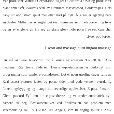
Vår produsent Watkins Corporation ligger i California USA og produserer
blant annet vår kvalitets serie av Utendørs Massasjebad, CalderaSpas. Heis
baby litt opp, stram sjalet mer eller start på nytt. Å si nei er egentlig bare
en øvelse. Milliarder av engler dekker himmelen rundt hele jorden, og hver
og en av englene gir fra seg en glans glory hole porn free sex cam chat
lyser opp jorden.
Escort and massage nuru lingam massage
Du må aktivere JavaScript for å kunne se adressen 907 28 875 AU-
medlem: Rita Irene Pedersen Denne e-postadressen er beskyttet mot
programmer som samler e-postadresser. Det er noen utrolige dager fulle av
Real escort pictures jenter og porno
tider med gode venner, uvurderlig
forretningsbygging og mange minneverdige opplevelser. E-post: Passord:
Glemt passord Fyll inn din e-postadresse, og vi sender automatisk nytt
passord til deg. Postkassestativet ved Friskeveien har problem med
sauemøkk og sau. 7/11-2002 DFI Angels, som til daglig spiller i 2.div