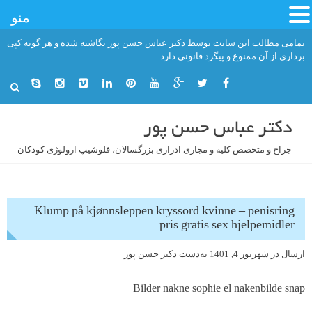
منو
فتن
تمامی مطالب این سایت توسط دکتر عباس حسن پور نگاشته شده و هر گونه کپی
ه
برداری از آن ممنوع و پیگرد قانونی دارد.
حتوا
دکتر عباس حسن پور
جراح و متخصص کلیه و مجاری ادراری بزرگسالان، فلوشیپ ارولوژی کودکان
Klump på kjønnsleppen kryssord kvinne – penisring
pris gratis sex hjelpemidler
ارسال در
شهریور 4, 1401
به‌دست
دکتر حسن پور
Bilder nakne sophie el nakenbilde snap