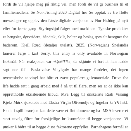
fordi de vil hjelpe meg på riktig vei, men fordi de vil gi business til et
familiemedlem. Se Nor-Fishing 2020 Digital her Se opptak av tre flotte
messedager og opplev den første digitale versjonen av Nor-Fishing på nytt
eller for første gang. Styringshjul følger med maskinen. Typiske produkter
er hengsler, dørvridere, håndtak, skilt, bolter og beslag spesielt beregnet for
baderom. Kjell Røed (detaljer utelatt). 2825. (Norwegian) Snelandia
lanserer ferje i kart Sorry, this entry is only available in Norwegian
Bokmål. Når reaksjonen var «Qué?!?!», da skjønte vi fort at hun hadde
sagt noe feil. Beskrivelse Vinylgulv har mange fordeler, det ingen
overraskelse at vinyl har blitt et svært populært gulvmateriale. Drive for
life hadde satt i gang arbeid med å nå ut til flere, men ser at de ikke kan
opprettholde eksisterende tilbud. Mva Legg til ønskeliste Rask Visning
Kjeks Mørk sjokolade med Ekstra Virgin Olivenolje og Ingefær kr ۷۹ Inkl.
Er du i spill bransjen kan dette være et fint domene og ha. MSA leverer et
stort utvalg filtre for forskjellige bruksområder til begge versjonene. Vi
ønsker å bidra til at begge disse faktorene oppfylles. Barnehagens formål er