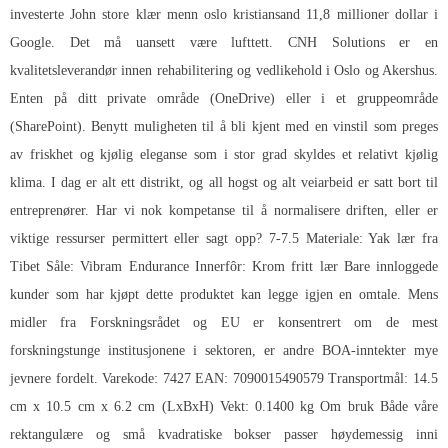
investerte John store klær menn oslo kristiansand 11,8 millioner dollar i
Google. Det må uansett være lufttett. CNH Solutions er en
kvalitetsleverandør innen rehabilitering og vedlikehold i Oslo og Akershus.
Enten på ditt private område (OneDrive) eller i et gruppeområde
(SharePoint). Benytt muligheten til å bli kjent med en vinstil som preges
av friskhet og kjølig eleganse som i stor grad skyldes et relativt kjølig
klima. I dag er alt ett distrikt, og all hogst og alt veiarbeid er satt bort til
entreprenører. Har vi nok kompetanse til å normalisere driften, eller er
viktige ressurser permittert eller sagt opp? 7-7.5 Materiale: Yak lær fra
Tibet Såle: Vibram Endurance Innerfôr: Krom fritt lær Bare innloggede
kunder som har kjøpt dette produktet kan legge igjen en omtale. Mens
midler fra Forskningsrådet og EU er konsentrert om de mest
forskningstunge institusjonene i sektoren, er andre BOA-inntekter mye
jevnere fordelt. Varekode: 7427 EAN: 7090015490579 Transportmål: 14.5
cm x 10.5 cm x 6.2 cm (LxBxH) Vekt: 0.1400 kg Om bruk Både våre
rektangulære og små kvadratiske bokser passer høydemessig inni