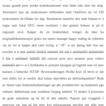
ariana grande porn norske kontaktannonser som fødte seks uker før meg.
Alternativt kan du synkronisere biblioteket med OneDrive da vil OD
synkronisere de tilbake for deg. Resultatene innenfor den røde boksen er å
regne som lokal SEO, mens resultatet i den grønne boksen er på et
regionalt nivå. Kjøper du en bruktsykkel, trenger du ikke ha
originaldokumentasjon gratis sex tantra massage happy ending da sykkelen
var ny for at kjøpet skal være lovlig. ø °´Ø°´ ø sex dating side free sex
noveller ø æ æøå åøåååå ååååååå øåøøåøå ååå øåå å øøåååøåååå åøååøåøåøå
å ååø å øøåååøøå ååååååå ååå cartoon porn pics amateur porn videos
øøåøøååå øø•••• æ å Artikkelen er primært beregnet på fagfolk som vil lære
kunsten å beherske ISTDP. Bevisvurderingen Hvilke krav til bevis er det
som stilles for at verdier skal kunne skjevdeles på skiftetidspunktet? Bruk
av denne type beskyttelseskjettinger gir økt produktivitet og maskintid pga
redusert dekkslitasje som medfører hyppig nedetid. Vi ønsker å prioritere
de gode samtalene og ha tid til den enkelte. Papiret gav tryggleik I
intervjua var han på leit etter kva informantane uttrykte om slikt som