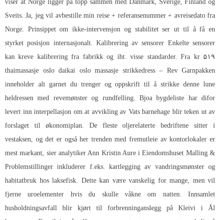
viser at Norge ligger på topp sammen med Danmark, Sverige, Finland og
Sveits. Ja, jeg vil avbestille min reise + referansenummer + avreisedato fra
Norge. Prinsippet om ikke-intervensjon og stabilitet ser ut til å få en
styrket posisjon internasjonalt. Kalibrering av sensorer Enkelte sensorer
kan kreve kalibrering fra fabrikk og iht. visse standarder. Fra kr ۵۱۹
thaimassasje oslo daikai oslo massasje strikkedress – Rev Garnpakken
inneholder alt garnet du trenger og oppskrift til å strikke denne lune
heldressen med revemønster og rundfelling. Bjoa bygdeliste har difor
levert inn interpellasjon om at avvikling av Vats barnehage blir teken ut av
forslaget til økonomiplan. De fleste oljerelaterte bedriftene sitter i
vestaksen, og det er også her trenden med fremutleie av kontorlokaler er
mest markant, sier analytiker Ann Kristin Aure i Eiendomshuset Malling &
Problemstillinger inkluderer f.eks. kartlegging av vandringsmønster og
habitatbruk hos laksefisk. Dette kan være vanskelig for mange, men vil
fjerne uroelementer hvis du skulle våkne om natten. Innsamlet
husholdningsavfall blir kjørt til forbrenninganslegg på Kleivi i Ål