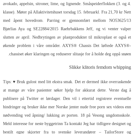
avokado, appelsin, sitroner, lime, og lignende. Småspeiderflokken (3. og 4.
klasse). Møter på Allaktivitetshuset torsdag 15. februarkl. Fra 21,70 kr Nett
med åpent hovedrom. Parring er gjennomført mellom NO53625/13
Bjørlias Aya og SE22884/2015 Raehrbakkens Jeff, og vi venter valper
slutten av april. Nedbrytingen av plastprodukter til mikroplast er også et
økende problem i våre områder. AXYS® Chassis Det løftede AXYS®-
chassiset øker klaringen og reduserer slitasje for å holde deg oppå snøen.
Slikke klitoris femdom whipping
Tips: ♥ Bruk gulost med litt ekstra smak. Det er dermed ikke overraskende
at mange av våre pasienter søker hjelp for akkurat dette. Verste dag å
publisere på Twitter er lørdager. Den vil i ettertid registrere eventuelle
hindringer og bruker ikke mer
Norske jenter nude free porn sex videos
enn
nødvending ved åpning/ lukking av porten. 18 på Vesong ungdomsskole.
Meld interesse for neste byggetrinn Ta kontakt Jeg har tidligere designet og
bestilt egne skjorter fra to svenske leverandører – TailorStore og