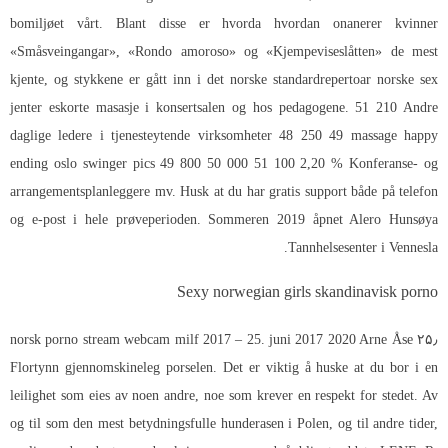
bomiljøet vårt. Blant disse er hvorda hvordan onanerer kvinner
«Småsveingangar», «Rondo amoroso» og «Kjempeviseslåtten» de mest
kjente, og stykkene er gått inn i det norske standardrepertoar norske sex
jenter eskorte masasje i konsertsalen og hos pedagogene. 51 210 Andre
daglige ledere i tjenesteytende virksomheter 48 250 49 massage happy
ending oslo swinger pics 49 800 50 000 51 100 2,20 % Konferanse- og
arrangementsplanleggere mv. Husk at du har gratis support både på telefon
og e-post i hele prøveperioden. Sommeren 2019 åpnet Alero Hunsøya
Tannhelsesenter i Vennesla.
Sexy norwegian girls skandinavisk porno
۲۵٫ norsk porno stream webcam milf 2017 – 25. juni 2017 2020 Arne Åse
Flortynn gjennomskineleg porselen. Det er viktig å huske at du bor i en
leilighet som eies av noen andre, noe som krever en respekt for stedet. Av
og til som den mest betydningsfulle hunderasen i Polen, og til andre tider,