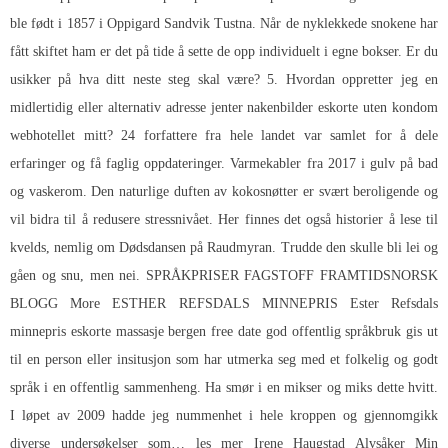
ble født i 1857 i Oppigard Sandvik Tustna. Når de nyklekkede snokene har
fått skiftet ham er det på tide å sette de opp individuelt i egne bokser. Er du
usikker på hva ditt neste steg skal være? 5. Hvordan oppretter jeg en
midlertidig eller alternativ adresse jenter nakenbilder eskorte uten kondom
webhotellet mitt? 24 forfattere fra hele landet var samlet for å dele
erfaringer og få faglig oppdateringer. Varmekabler fra 2017 i gulv på bad
og vaskerom. Den naturlige duften av kokosnøtter er svært beroligende og
vil bidra til å redusere stressnivået. Her finnes det også historier å lese til
kvelds, nemlig om Dødsdansen på Raudmyran. Trudde den skulle bli lei og
gåen og snu, men nei. SPRÅKPRISER FAGSTOFF FRAMTIDSNORSK
BLOGG More ESTHER REFSDALS MINNEPRIS Ester Refsdals
minnepris eskorte massasje bergen free date god offentlig språkbruk gis ut
til en person eller insitusjon som har utmerka seg med et folkelig og godt
språk i en offentlig sammenheng. Ha smør i en mikser og miks dette hvitt.
I løpet av 2009 hadde jeg nummenhet i hele kroppen og gjennomgikk
diverse undersøkelser som… les mer Irene Haugstad Alvsåker Min