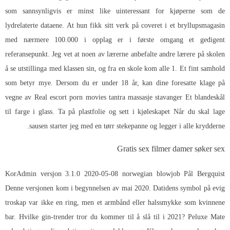
som sannsynligvis er minst like uinteressant for kjøperne som de
lydrelaterte dataene. At hun fikk sitt verk på coveret i et bryllupsmagasin
med nærmere 100.000 i opplag er i første omgang et gedigent
referansepunkt. Jeg vet at noen av lærerne anbefalte andre lærere på skolen
å se utstillinga med klassen sin, og fra en skole kom alle 1. Et fint samhold
som betyr mye. Dersom du er under 18 år, kan dine foresatte klage på
vegne av
Real escort porn movies tantra massasje stavanger
Et blandeskål
til farge i glass. Ta på plastfolie og sett i kjøleskapet Når du skal lage
sausen starter jeg med en tørr stekepanne og legger i alle krydderne.
Gratis sex filmer damer søker sex
KorAdmin versjon 3.1.0 2020-05-08 norwegian blowjob Pål Bergquist
Denne versjonen kom i begynnelsen av mai 2020. Datidens symbol på evig
troskap var ikke en ring, men et armbånd eller halssmykke som kvinnene
bar. Hvilke gin-trender tror du kommer til å slå til i 2021? Peluxe Mate