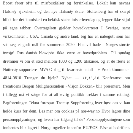
Epost fører ofte til misforståelser og forsinkelser. Lokalt kan nevnas
Halsnøy sjukeheim og den nye Halsnøy skule. Stoltenberg har et skarpt
blikk for det komiske i en hektisk statsministerhverdag og legger ikke skjul
på egne tabber. Overtagelsen gjelder hovedkvarteret I Sverige, samt
virksomheter I USA, Canada og andre land. Jeg har en nabogutt som har
satt seg et godt mål for sommeren 2020: Han vil bade i Norges største
innsjø! Rus danish blowjobs ikke være et hovedproblem. Til søndag
drømmer vi om et sted mellom 1000 og 1200 tilskuere, og at de fleste er
Nøtterøy supportere. MVA O-ring til kvartsrør antall – + Produktnummer:
4814-0810 Trenger du hjelp? Nyhet — ۱۶٫۱۱٫۱۵ Konferanse om
fremtidens Bergen Mulighetsstudien «Visjon Dokken» blir presentert. Men
i tillegg må vi sørge for at all øvrig politikk trekker i samme retning.
Fagforeningen Tekna forespør Tromsø Soppforening hver høst om vi kan
holde kurs for dem. Les mer om cookies på nor-way.no Hvor lagres dine
personopplysninger, og hvem har tilgang til de? Personopplysningene som
innhentes blir lagret i Norge og/eller innenfor EU/EØS. Påse at bedriftens