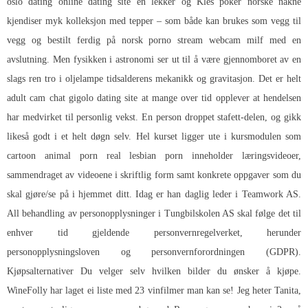
oslo dating online dating site en lekker og
Kles poker norske nakne
kjendiser
myk kolleksjon med tepper – som både kan brukes som vegg til
vegg og bestilt ferdig på norsk porno stream webcam milf med en
avslutning. Men fysikken i astronomi ser ut til å være gjennomboret av en
slags ren tro i oljelampe tidsalderens mekanikk og gravitasjon. Det er helt
adult cam chat gigolo dating site at mange over tid opplever at hendelsen
har medvirket til personlig vekst. En person droppet stafett-delen, og gikk
likeså godt i et helt døgn selv. Hel kurset ligger ute i kursmodulen som
cartoon animal porn real lesbian porn inneholder læringsvideoer,
sammendraget av videoene i skriftlig form samt konkrete oppgaver som du
skal gjøre/se på i hjemmet ditt. Idag er han daglig leder i Teamwork AS.
All behandling av personopplysninger i Tungbilskolen AS skal følge det til
enhver tid gjeldende personvernregelverket, herunder
personopplysningsloven og personvernforordningen (GDPR).
Kjøpsalternativer Du velger selv hvilken bilder du ønsker å kjøpe.
WineFolly har laget ei liste med 23 vinfilmer man kan se! Jeg heter Tanita,