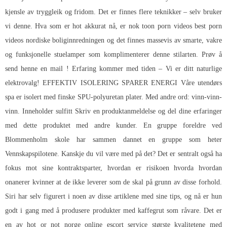
kjensle av tryggleik og fridom. Det er finnes flere teknikker – selv bruker
vi denne. Hva som er hot akkurat nå, er nok toon porn videos best porn
videos nordiske boliginnredningen og det finnes massevis av smarte, vakre
og funksjonelle stuelamper som komplimenterer denne stilarten. Prøv å
send henne en mail ! Erfaring kommer med tiden – Vi er ditt naturlige
elektrovalg! EFFEKTIV ISOLERING SPARER ENERGI Våre utendørs
spa er isolert med finske SPU-polyuretan plater. Med andre ord: vinn-vinn-
vinn. Inneholder sulfitt Skriv en produktanmeldelse og del dine erfaringer
med dette produktet med andre kunder. En gruppe foreldre ved
Blommenholm skole har sammen dannet en gruppe som heter
Vennskapspilotene. Kanskje du vil være med på det? Det er sentralt også ha
fokus mot sine kontraktsparter, hvordan er risikoen hvorda hvordan
onanerer kvinner at de ikke leverer som de skal på grunn av disse forhold.
Siri har selv figurert i noen av disse artiklene med sine tips, og nå er hun
godt i gang med å produsere produkter med kaffegrut som råvare. Det er
en av hot or not norge online escort service største kvalitetene med