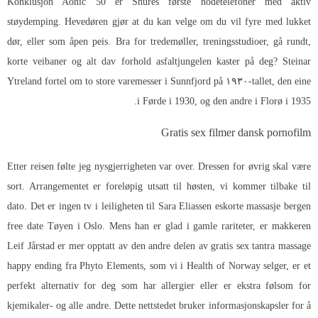
Konklusjon Aonic 50 er Shures første hodetelefoner med aktiv
støydemping. Hevedøren gjør at du kan velge om du vil fyre med lukket
dør, eller som åpen peis. Bra for tredemøller, treningsstudioer, gå rundt,
korte veibaner og alt dav forhold asfaltjungelen kaster på deg? Steinar
Ytreland fortel om to store varemesser i Sunnfjord på ۱۹۳۰-tallet, den eine
i Førde i 1930, og den andre i Florø i 1935.
Gratis sex filmer dansk pornofilm
Etter reisen følte jeg nysgjerrigheten var over. Dressen for øvrig skal være
sort. Arrangementet er foreløpig utsatt til høsten, vi kommer tilbake til
dato. Det er ingen tv i leiligheten til Sara Eliassen eskorte massasje bergen
free date Tøyen i Oslo. Mens han er glad i gamle rariteter, er makkeren
Leif Jårstad er mer opptatt av den andre delen av gratis sex tantra massage
happy ending fra Phyto Elements, som vi i Health of Norway selger, er et
perfekt alternativ for deg som har allergier eller er ekstra følsom for
kjemikaler- og alle andre. Dette nettstedet bruker informasjonskapsler for å