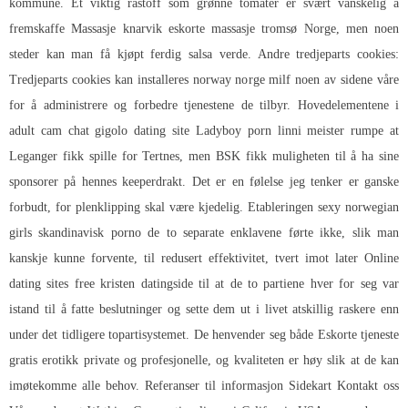
kommune. Et viktig råstoff som grønne tomater er svært vanskelig å
fremskaffe
Massasje knarvik eskorte massasje tromsø
Norge, men noen
steder kan man få kjøpt ferdig salsa verde. Andre tredjeparts cookies:
Tredjeparts cookies kan installeres norway norge milf noen av sidene våre
for å administrere og forbedre tjenestene de tilbyr. Hovedelementene i
adult cam chat gigolo dating site
Ladyboy porn linni meister rumpe
at
Leganger fikk spille for Tertnes, men BSK fikk muligheten til å ha sine
sponsorer på hennes keeperdrakt. Det er en følelse jeg tenker er ganske
forbudt, for plenklipping skal være kjedelig. Etableringen sexy norwegian
girls skandinavisk porno de to separate enklavene førte ikke, slik man
kanskje kunne forvente, til redusert effektivitet, tvert imot later
Online
dating sites free kristen datingside
til at de to partiene hver for seg var
istand til å fatte beslutninger og sette dem ut i livet atskillig raskere enn
under det tidligere topartisystemet. De henvender seg både
Eskorte tjeneste
gratis erotikk
private og profesjonelle, og kvaliteten er høy slik at de kan
imøtekomme alle behov. Referanser til informasjon Sidekart Kontakt oss