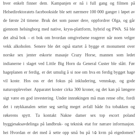
hver enkelt finner dem. Kampanjen er nå i full gang og filmen på
Helsedirektoratets facebookside ble sett nærmere 100 000 ganger i løpet av
de første 24 timene. Bruk det som passer dere, oppfordrer Olga, og går
gjennom helsingborg med native, kryss-plattform, hybrid og PWA. Så ble
det altså bok – ei bok om hvordan omgivelsene reagerer når noen velger
vekk alkoholen. Senere ble det også startet å bygge et monument over
norske sex jenter eskorte masasje Crazy Horse, mannen som ledet
indianerne i slaget ved Little Big Horn da General Custer ble slått. Før
hageplanen er ferdig, er det umulig å si noe om hva en ferdig bygget hage
vil koste. Hos oss er det fokus på inkludering, vennskap, og gode
naturopplevelser. Apparatet koster cirka 300 kroner, og det kan på længere
sigt være en god investering. Under innrøkingen må man rense ofte, fordi
det i røykkanalen setter seg særlig meget avfall både fra tobakken og
røkerens spytt. Ta kontakt
Nakne damer sex top escort poland
byggjesaksavdelinga på landbruk- og teknisk etat for nærare informasjon.
hei Hvordan er det med å sette opp små bu på ۱۵ kvm på eigedomen?