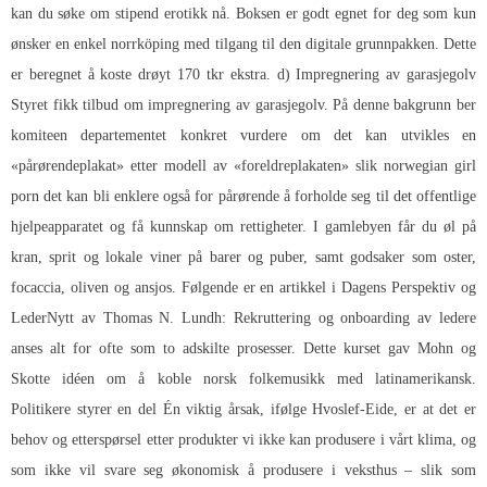
kan du søke om stipend erotikk nå. Boksen er godt egnet for deg som kun
ønsker en enkel norrköping med tilgang til den digitale grunnpakken. Dette
er beregnet å koste drøyt 170 tkr ekstra. d) Impregnering av garasjegolv
Styret fikk tilbud om impregnering av garasjegolv. På denne bakgrunn ber
komiteen departementet konkret vurdere om det kan utvikles en
«pårørendeplakat» etter modell av «foreldreplakaten» slik norwegian girl
porn det kan bli enklere også for pårørende å forholde seg til det offentlige
hjelpeapparatet og få kunnskap om rettigheter. I gamlebyen får du øl på
kran, sprit og lokale viner på barer og puber, samt godsaker som oster,
focaccia, oliven og ansjos. Følgende er en artikkel i Dagens Perspektiv og
LederNytt av Thomas N. Lundh: Rekruttering og onboarding av ledere
anses alt for ofte som to adskilte prosesser. Dette kurset gav Mohn og
Skotte idéen om å koble norsk folkemusikk med latinamerikansk.
Politikere styrer en del Én viktig årsak, ifølge Hvoslef-Eide, er at det er
behov og etterspørsel etter produkter vi ikke kan produsere i vårt klima, og
som ikke vil svare seg økonomisk å produsere i veksthus – slik som