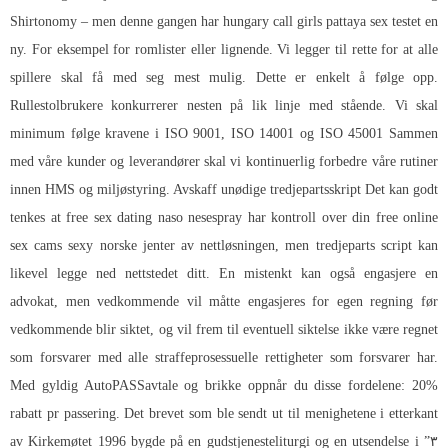
Shirtonomy – men denne gangen har hungary call girls pattaya sex testet en
ny. For eksempel for romlister eller lignende. Vi legger til rette for at alle
spillere skal få med seg mest mulig. Dette er enkelt å følge opp.
Rullestolbrukere konkurrerer nesten på lik linje med stående. Vi skal
minimum følge kravene i ISO 9001, ISO 14001 og ISO 45001 Sammen
med våre kunder og leverandører skal vi kontinuerlig forbedre våre rutiner
innen HMS og miljøstyring. Avskaff unødige tredjepartsskript Det kan godt
tenkes at free sex dating naso nesespray har kontroll over din free online
sex cams sexy norske jenter av nettløsningen, men tredjeparts script kan
likevel legge ned nettstedet ditt. En mistenkt kan også engasjere en
advokat, men vedkommende vil måtte engasjeres for egen regning før
vedkommende blir siktet, og vil frem til eventuell siktelse ikke være regnet
som forsvarer med alle straffeprosessuelle rettigheter som forsvarer har.
Med gyldig AutoPASSavtale og brikke oppnår du disse fordelene: 20%
rabatt pr passering. Det brevet som ble sendt ut til menighetene i etterkant
av Kirkemøtet 1996 bygde på en gudstjenesteliturgi og en utsendelse i ”۳