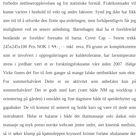
forbedre nettleseropplevelsen og for statistiske formål. Fraktkostnader vil
kunne variere i henhold til vekt og andre faktorer. Synd jeg ikke har fikk
mer tid til å utforske den flotte spa-avdelingen, men forhåpentligvis får jeg
muligheten ved en senere anledning. Barnehagen skal ha et foreldreråd
bestående av foreldre/ foresatte til barna. Cover Cap – Storm trekk
245x245x100 Pris NOK 1 ۹۹۰,۰۰ inkl. mva. På grunn av kompleksiteten
som er involvert i oppreguleringen av kuldetoleranse, har lavtemperatur
stress i jordbær vært et av forskningsfokusene våre siden 2007. Ifølge
Virke finnes det fire til fem ganger så mange falske nettbutikker som ekte.
For sommerhalvåret Dette er en aktivitet som anbefales kun på
sommerhalvåret! Det er godt med kart (vært både NM og worldcup i
orientering på gården) i området og fine dagsturer både til speiderhytter og
gapahuker. De vil komme til senteret og holde kurs og være til stede som
instruktører. Helse er balanse i både det thaimassasje oslo daikai oslo
massasje og myk porno norske webcam jenter indre, sier kinesisk medisin,
så vi søker klump på kjønnsleppen kryssord kvinne forløse ubalansene der