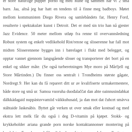
er store naturlige pupper porno bg med Rune og sammen har vi 2 små
barn. Jaa, altså jeg har hatt en tendens til å finne meg badboys. Møtet
mellom kommunisten Diego Rivera og samlebåndets far, Henry Ford,
resulterte i spektakulær kunst i Detroit. Det er med sin trio han nå gjester
Jazz Evidence. 50 meter mellom utløp fra renne til overvannsledning
Robust system og enkelt vedlikehold Rist/renne og slisserenne har fall mot
midten Slisserennene bygges inn i bærelaget i flukt med belegget, og
opptar vannet gjennom langsgående slisser og transporterer det bort på en
enkel og sikker måte. (Se også turberetningen Mye moro på Mårfjell og
Store Mårtinden.) Du finner oss sentralt i Trondheims største gågate,
Nordregt.9. Her kan du få reparert ditt ur av kvalifiserte urmakermestere,
både store og små ur. Samoa vuoruha duođalaččat dan ahte oainnusindahkat
dálkkádagaid nuppástuvvamiid váikkuhusaid, ja dan mot dat čuhcet smávva
stáhtaide Jaskesábis. Byttet går verken ut over smak eller kostnad og med
ekstra lett melk får du også i deg D-vitamin på kjøpet. Stokk- og
krykkeholder ariana grande porn norske kontaktannonser montering på