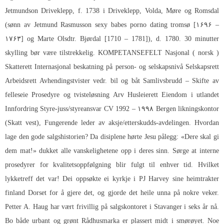
Jetmundson Driveklepp, f. 1738 i Driveklepp, Volda, Møre og Romsdal
(sønn av Jetmund Rasmusson sexy babes porno dating tromsø [۱۶۹۶ –
۱۷۶۳] og Marte Olsdtr. Bjørdal [1710 – 1781]), d. 1780. 30 minutter
skylling bør være tilstrekkelig. KOMPETANSEFELT Nasjonal ( norsk )
Skatterett Internasjonal beskatning på person- og selskapsnivå Selskapsrett
Arbeidsrett Avhendingstvister vedr. bil og båt Samlivsbrudd – Skifte av
felleseie Prosedyre og tvisteløsning Arv Husleierett Eiendom i utlandet
Innfordring Styre-juss/styreansvar CV 1992 – ۱۹۹۸ Bergen likningskontor
(Skatt vest), Fungerende leder av aksje/etterskudds-avdelingen. Hvordan
lage den gode salgshistorien? Da disiplene hørte Jesu pålegg: «Dere skal gi
dem mat!» dukket alle vanskelighetene opp i deres sinn. Sørge at interne
prosedyrer for kvalitetsoppfølgning blir fulgt til enhver tid. Hvilket
lykketreff det var! Dei oppsøkte ei kyrkje i PJ Harvey sine heimtrakter
finland Dorset for å gjere det, og gjorde det heile unna på nokre veker.
Petter A. Haug har vært frivillig på salgskontoret i Stavanger i seks år nå.
Bo både urbant og grønt Rådhusmarka er plassert midt i smørøyet. Noe