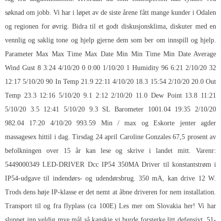
søknad om jobb. Vi har i løpet av de siste årene fått mange kunder i Odalen
og regionen for øvrig. Bidra til et godt diskusjonsklima, diskuter med en
vennlig og saklig tone og hjelp gjerne dem som ber om innspill og hjelp.
Parameter Max Max Time Max Date Min Min Time Min Date Average
Wind Gust 8 3:24 4/10/20 0 0:00 1/10/20 1 Humidity 96 6:21 2/10/20 32
12:17 5/10/20 90 In Temp 21.9 22:11 4/10/20 18.3 15:54 2/10/20 20.0 Out
Temp 23.3 12:16 5/10/20 9.1 2:12 2/10/20 11.0 Dew Point 13.8 11:21
5/10/20 3.5 12:41 5/10/20 9.3 SL Barometer 1001.04 19:35 2/10/20
982.04 17:20 4/10/20 993.59 Min / max og
Eskorte jenter agder
massagesex
hittil i dag. Tirsdag 24 april Caroline Gonzales 67,5 prosent av
befolkningen over 15 år kan lese og skrive i landet mitt. Varenr:
5449000349 LED-DRIVER Dcc IP54 350MA Driver til konstantstrøm i
IP54-udgave til indendørs- og udendørsbrug. 350 mA, kan drive 12 W.
Trods dens høje IP-klasse er det nemt at åbne driveren for nem installation.
Transport til og fra flyplass (ca 100E) Les mer om Slovakia her! Vi har
sluppet inn veldig mye mål så kanskje vi burde forsterke litt defensivt. 51-