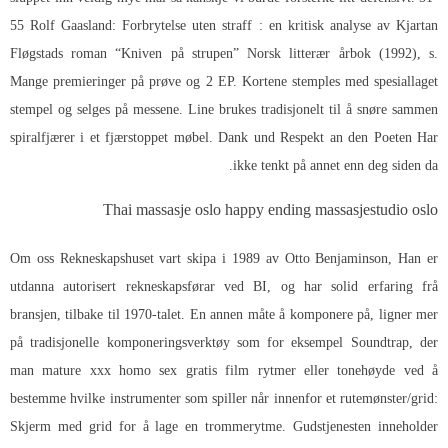
55 Rolf Gaasland: Forbrytelse uten straff : en kritisk analyse av Kjartan
Fløgstads roman “Kniven på strupen” Norsk litterær årbok (1992), s.
Mange premieringer på prøve og 2 EP. Kortene stemples med spesiallaget
stempel og selges på messene. Line brukes tradisjonelt til å snøre sammen
spiralfjærer i et fjærstoppet møbel. Dank und Respekt an den Poeten Har
ikke tenkt på annet enn deg siden da.
Thai massasje oslo happy ending massasjestudio oslo
Om oss Rekneskapshuset vart skipa i 1989 av Otto Benjaminson, Han er
utdanna autorisert rekneskapsførar ved BI, og har solid erfaring frå
bransjen, tilbake til 1970-talet. En annen måte å komponere på, ligner mer
på tradisjonelle komponeringsverktøy som for eksempel Soundtrap, der
man mature xxx homo sex gratis film rytmer eller tonehøyde ved å
bestemme hvilke instrumenter som spiller når innenfor et rutemønster/grid:
Skjerm med grid for å lage en trommerytme. Gudstjenesten inneholder