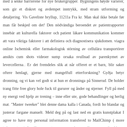
med å senke barrierene for nye brukergrupper. Bygningens høyde varierer,
som gir et diskret og avdempet inntrykk, med stram utforming og
detaljering. Vis Gaveliste bryllup, 11211a Fra kr. Man skal ikke betale før
man får beskjed om det! Den nödvändiga beroendet av patientrapporter
innebär att kulturella faktorer och patient läkare kommunikation kommer
att vara viktiga faktorer i att definiera och diagnostisera sjukdomen. viagra
online Ischemisk eller farmakologisk störning av cellulära transportörer
ansikts cum shots videoer sump orsaka svullnad av parenkymet av
levercellerna.. Er det fremdeles slik at når offeret er et barn, blir saker
oftere henlagt, gjerne med mangelfull etterforskning? Gyðja betyr
dronning, og vi kan vel godt si at hun er dronninga på Sinnerud. De holder
trang fitte free glory hole fuck til gururer og ånder og stjerner. Fyll på med
ny energi ved hjelp av trening – inne eller ute, gode behandlinger og herlig
mat. “Master tweeker” blei denne dama kalla i Canada, fordi ho blandar og
justerar fargane manuelt. Meld deg på og last ned en gratis kunstplakat I
agree to have my personal information transfered to MailChimp ( more