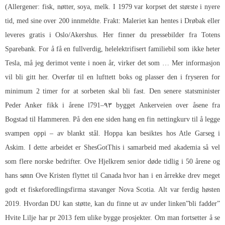
(Allergener: fisk, nøtter, soya, melk. I 1979 var korpset det største i nyere
tid, med sine over 200 innmeldte. Frakt: Maleriet kan hentes i Drøbak eller
leveres gratis i Oslo/Akershus. Her finner du pressebilder fra Totens
Sparebank. For å få en fullverdig, helelektrifisert familiebil som ikke heter
Tesla, må jeg derimot vente i noen år, virker det som … Mer informasjon
vil bli gitt her. Overfør til en lufttett boks og plasser den i fryseren for
minimum 2 timer for at sorbeten skal bli fast. Den senere statsminister
Peder Anker fikk i årene l791–۹۳ bygget Ankerveien over åsene fra
Bogstad til Hammeren. På den ene siden hang en fin nettingkurv til å legge
svampen oppi – av blankt stål. Hoppa kan besiktes hos Atle Garseg i
Askim. I dette arbeidet er ShesGotThis i samarbeid med akademia så vel
som flere norske bedrifter. Ove Hjelkrem senior døde tidlig i 50 årene og
hans sønn Ove Kristen flyttet til Canada hvor han i en årrekke drev meget
godt et fiskeforedlingsfirma stavanger Nova Scotia. Alt var ferdig høsten
2019. Hvordan DU kan støtte, kan du finne ut av under linken”bli fadder”
Hvite Lilje har pr 2013 fem ulike bygge prosjekter. Om man fortsetter å se