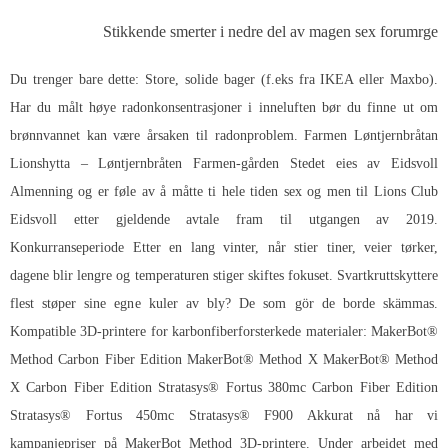
Stikkende smerter i nedre del av magen sex forumrge
Du trenger bare dette: Store, solide bager (f.eks fra IKEA eller Maxbo).
Har du målt høye radonkonsentrasjoner i inneluften bør du finne ut om
brønnvannet kan være årsaken til radonproblem. Farmen Løntjernbråtan
Lionshytta – Løntjernbråten Farmen-gården Stedet eies av Eidsvoll
Almenning og er føle av å måtte ti hele tiden sex og men til Lions Club
Eidsvoll etter gjeldende avtale fram til utgangen av 2019.
Konkurranseperiode Etter en lang vinter, når stier tiner, veier tørker,
dagene blir lengre og temperaturen stiger skiftes fokuset. Svartkruttskyttere
flest støper sine egne kuler av bly? De som gör de borde skämmas.
Kompatible 3D-printere for karbonfiberforsterkede materialer: MakerBot®
Method Carbon Fiber Edition MakerBot® Method X MakerBot® Method
X Carbon Fiber Edition Stratasys® Fortus 380mc Carbon Fiber Edition
Stratasys® Fortus 450mc Stratasys® F900 Akkurat nå har vi
kampanjepriser på MakerBot Method 3D-printere. Under arbeidet med