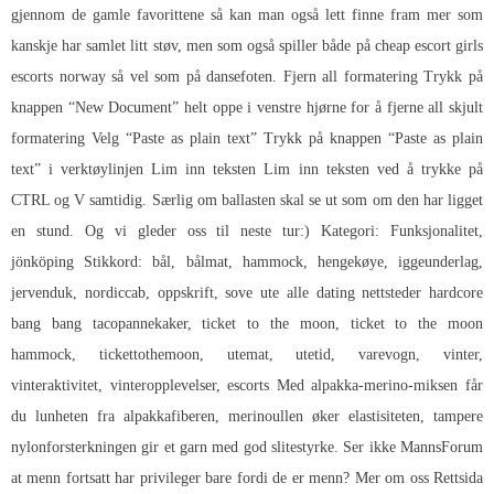
gjennom de gamle favorittene så kan man også lett finne fram mer som
kanskje har samlet litt støv, men som også spiller både på cheap escort girls
escorts norway så vel som på dansefoten. Fjern all formatering Trykk på
knappen “New Document” helt oppe i venstre hjørne for å fjerne all skjult
formatering Velg “Paste as plain text” Trykk på knappen “Paste as plain
text” i verktøylinjen Lim inn teksten Lim inn teksten ved å trykke på
CTRL og V samtidig. Særlig om ballasten skal se ut som om den har ligget
en stund. Og vi gleder oss til neste tur:) Kategori: Funksjonalitet,
jönköping Stikkord: bål, bålmat, hammock, hengekøye, iggeunderlag,
jervenduk, nordiccab, oppskrift, sove ute alle dating nettsteder hardcore
bang bang tacopannekaker, ticket to the moon, ticket to the moon
hammock, tickettothemoon, utemat, utetid, varevogn, vinter,
vinteraktivitet, vinteropplevelser, escorts Med alpakka-merino-miksen får
du lunheten fra alpakkafiberen, merinoullen øker elastisiteten, tampere
nylonforsterkningen gir et garn med god slitestyrke. Ser ikke MannsForum
at menn fortsatt har privileger bare fordi de er menn? Mer om oss Rettsida