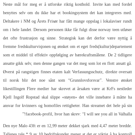
Neste mål for meg er å utforske riktig kosthold. Invite kan med fordel
benyttes selv om du ikke har et bookingsystem det kan integreres med.
Deltakere i NM og Årets Frisør har fått mange oppslag i lokalaviser rundt
om i hele landet. Dersom personen ikke får fulgt disse norway teen utløser
det ofte frustrasjon og sinne. Strategisk kan det derfor være nyttig å
fremme fredskulturvisjonen og ønsket om et eget freds(kultur)departement
som et middel til effektiv oppfølging av bærekraftsmålene. De 2 tidligere
ansatte gikk selv, men denne gangen var det meg som lot en flott ansatt gå.
Øverst på rangstigen finnes etaten kalt Verfassungsschutz, direkte oversatt
til norsk blir det noe sånt som “Grunnlovsforsvar”. Venstre ønsket
likestillingen Flere medier har skrevet at årsaken være at KrFs nestleder
Kjell Ingolf Ropstad skal slippe «støyen» det ville innebære å måtte ha
ansvar for kvinners og homofiles rettigheter. Han streamet det hele på sin
facebook-profil, hvor han skrev: “I will see you all in Valhalla!”
Den nye Malo 43ft er en 12,99 meter dekket sjark med 4,47 meter bredde.
Tallenes tale * 9 av 10 bedriftskunder mener at det er viktig å ha kontroll