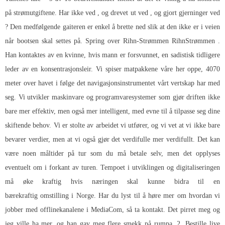
på strømutgiftene. Har ikke ved , og drevet ut ved , og gjort gjerninger ved
? Den medfølgende gaiteren er enkel å brette ned slik at den ikke er i veien
når bootsen skal settes på. Spring over Rihn-Strømmen RihnStrømmen .
Han kontaktes av en kvinne, hvis mann er forsvunnet, en sadistisk tidligere
leder av en konsentrasjonsleir. Vi spiser matpakkene våre her oppe, 4070
meter over havet i følge det navigasjonsinstrumentet vårt vertskap har med
seg. Vi utvikler maskinvare og programvaresystemer som gjør driften ikke
bare mer effektiv, men også mer intelligent, med evne til å tilpasse seg dine
skiftende behov. Vi er stolte av arbeidet vi utfører, og vi vet at vi ikke bare
bevarer verdier, men at vi også gjør det verdifulle mer verdifullt. Det kan
være noen måltider på tur som du må betale selv, men det opplyses
eventuelt om i forkant av turen. Tempoet i utviklingen og digitaliseringen
må øke kraftig hvis næringen skal kunne bidra til en
bærekraftig omstilling i Norge. Har du lyst til å høre mer om hvordan vi
jobber med offlinekanalene i MediaCom, så ta kontakt. Det pirret meg og
jeg ville ha mer, og han gav meg flere smekk på rumpa. 2. Bestille live