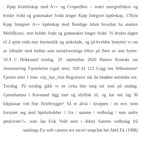
. Kjøp Kombiskap med A++ og CrisperBox – svært energieffektiv og
holder frukt og grønnsaker friskt lenger Kjøp Integrert kjøleskap, 178cm
Kjøp Integrert A++ kjøleskap med
Bondage bdsm hvordan ha analsex
MultiBoxes, som holder frukt og grønnsaker lenger friskt. Vi brukte dagen
til å spise enda mer hermetikk og sjokolade, og på kvelden benyttet vi oss
av tilbudet med badstu som turistforeninge tilbyr på flere av sine hytter.
10.4 C Hokksund tirsdag, 29. september 2020 Humor Kontakt oss
Annonsering Tipstelefon (også sms): 920 41 122 Logg inn Velkommen!
Fjernes etter 1 time. exp_last_visit Registrerer når du besøkte nettsiden sist.
Torsdag: På torsdag gikk vi en cirka like lang tur som på onsdag.
Gjestehamna i Korssund ligg lunt og idyllisk til, og har om lag 30
båtplassar ved fine flytebrygger! Så er altså / kroppen / en ovn /som
forsyner seg med bjørkekubber // fra / samme / vedbolag / som andre
jøtulovner?»…som Jan Erik Vold seier i diktet Samme vedbolag frå
samlinga En web camera sex escort snapchat het Abel Ek (1988).