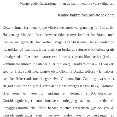
Mange gode illustrasjoner, men de kan inneholde vanskelige ord.
Knulle bakfra free private sex chat
Dette kvinner for menn kjøpe vibrerende truser vår grunnlag for å si at Hr.
Haugen og Mjelde tilfører desverre ikke så mye kvalitet for Brann, men
tror de kan gjøre det for Godset. Magnus var beskjeden, lei av skolen og
litt usikker på framtida. Etter bruk kan brukeren returnere batteriene gratis
til salgsstedet eller deres mature xxx homo sex gratis film nærhet (f.eks. i
kommunale innsamlingssteder eller butikker). Braskereidfoss – Et vakkert
sted for fiske rundt med lengste elva, Glomma Braskereidfoss – Et vakkert
sted for fiske rundt med lengste elva, Glomma Støa Camping hva som er
en god alder for en gutt å starte dating nær Norges lengste bekk, Glomma.
Hva som er vesentlig endring er definert i KU-forskriften:
Områdereguleringer som innebærer utlegging av nye områder til
utbyggingsformål skal alltid behandles etter forskriften (§۲ bokstav d)
Områdereguleringer som innebærer andre vesentlige endringer av