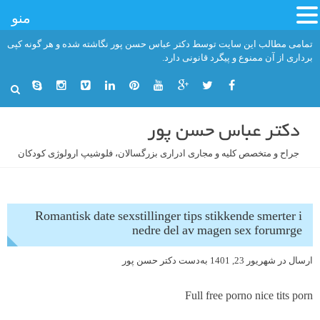
منو
فتن
تمامی مطالب این سایت توسط دکتر عباس حسن پور نگاشته شده و هر گونه کپی
ه
برداری از آن ممنوع و پیگرد قانونی دارد.
حتوا
دکتر عباس حسن پور
جراح و متخصص کلیه و مجاری ادراری بزرگسالان، فلوشیپ ارولوژی کودکان
Romantisk date sexstillinger tips stikkende smerter i
nedre del av magen sex forumrge
ارسال در
شهریور 23, 1401
به‌دست
دکتر حسن پور
Full free porno nice tits porn