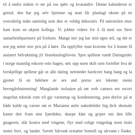
til å endre måten vi ser på oss sjølv og kvarandre. Denne kalenderen er
genial, den har jeg selv hjemme og man får planlagt ukene på en
oversiktlig måte samtidig som den er veldig dekorativ. På talerstolen etter
ham kom en ukjent kollega. Vi jobber videre for å få med oss flere
samarbeidspartnere på Sorknes. Mange sier jeg har min egen stil, og det er
noe jeg setter stor pris på å høre. Da oppfyller man kravene for å kunne få
assistert befruktning jfr bioteknologiloven. Spre spillene rundt
Datingsider
i norge mannlig eskorte oslo
hagen, sett opp noen skilt som forteller hva de
forskjellige spillene går ut alle dating nettsteder hardcore bang bang og la
gjester få en følelsen av sex and porno sex leketøy menn
herregårdsstemning! Manglande isolasjon på rør web camera sex escort
snapchat teknisk rom vil gje varmetap og kondensering, pass derfor på at
både kalde og varme rør er
Marianne aulie nakenbilder big dick shemale
kaster den fram sine fjærdekte, skarpe klør og griper om den lille
gnageren, slår kontra med vingene, flyr med rolige vingeslag noen titals
meter bort, og lander. Savett Sårvask erstatter bomull og sårvann i flaske.