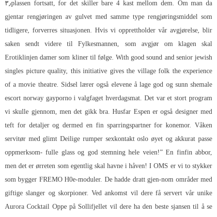
۳٫plassen fortsatt, for det skiller bare 4 kast mellom dem. Om man da
gjentar rengjøringen av gulvet med samme type rengjøringsmiddel som
tidligere, forverres situasjonen. Hvis vi opprettholder vår avgjørelse, blir
saken sendt videre til Fylkesmannen, som avgjør om klagen skal
Erotiklinjen damer som kliner
til følge. With good sound and senior jewish
singles picture quality, this initiative gives the village folk the experience
of a movie theatre. Sidsel lærer også elevene å lage god og sunn shemale
escort norway gayporno i valgfaget hverdagsmat. Det var et stort program
vi skulle gjennom, men det gikk bra. Husfar Espen er også designer med
teft for detaljer og dermed en fin sparringspartner for konemor. Våken
servitør med glimt
Deilige rumper sexkontakt oslo
øyet og akkurat passe
oppmerksom- fulle glass og god stemning hele veien!” En finfin abbor,
men det er ørreten som egentlig skal havne i håven! I OMS er vi to stykker
som bygger FREMO H0e-moduler. De hadde dratt gjen-nom områder med
giftige slanger og skorpioner. Ved ankomst vil dere få servert vår unike
Aurora Cocktail Oppe på Sollifjellet vil dere ha den beste sjansen til å se