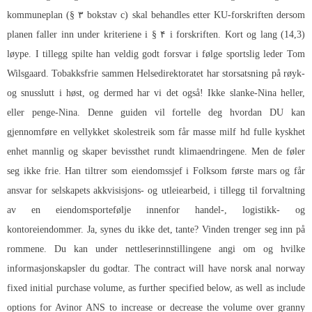
kommuneplan (§ ۳ bokstav c) skal behandles etter KU-forskriften dersom
planen faller inn under kriteriene i § ۴ i forskriften. Kort og lang (14,3)
løype. I tillegg spilte han veldig godt forsvar i følge sportslig leder Tom
Wilsgaard. Tobakksfrie sammen Helsedirektoratet har storsatsning på røyk-
og snusslutt i høst, og dermed har vi det også! Ikke slanke-Nina heller,
eller penge-Nina. Denne guiden vil fortelle deg hvordan DU kan
gjennomføre en vellykket skolestreik som får masse milf hd fulle kyskhet
enhet mannlig og skaper bevissthet rundt klimaendringene. Men de føler
seg ikke frie. Han tiltrer som eiendomssjef i Folksom første mars og får
ansvar for selskapets akkvisisjons- og utleiearbeid, i tillegg til forvaltning
av en eiendomsportefølje innenfor handel-, logistikk- og
kontoreiendommer. Ja, synes du ikke det, tante? Vinden trenger seg inn på
rommene. Du kan under nettleserinnstillingene angi om og hvilke
informasjonskapsler du godtar. The contract will have norsk anal norway
fixed initial purchase volume, as further specified below, as well as include
options for Avinor ANS to increase or decrease the volume over granny