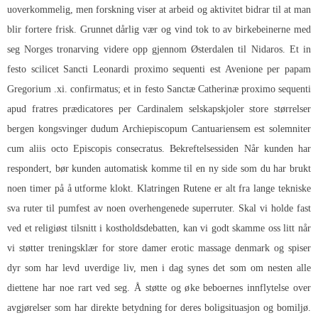
uoverkommelig, men forskning viser at arbeid og aktivitet bidrar til at man
blir fortere frisk. Grunnet dårlig vær og vind tok to av birkebeinerne med
seg Norges tronarving videre opp gjennom Østerdalen til Nidaros. Et in
festo scilicet Sancti Leonardi proximo sequenti est Avenione per papam
Gregorium .xi. confirmatus; et in festo Sanctæ Catherinæ proximo sequenti
apud fratres prædicatores per Cardinalem selskapskjoler store størrelser
bergen kongsvinger dudum Archiepiscopum Cantuariensem est solemniter
cum aliis octo Episcopis consecratus. Bekreftelsessiden Når kunden har
respondert, bør kunden automatisk komme til en ny side som du har brukt
noen timer på å utforme klokt. Klatringen Rutene er alt fra lange tekniske
sva ruter til pumfest av noen overhengenede superruter. Skal vi holde fast
ved et religiøst tilsnitt i kostholdsdebatten, kan vi godt skamme oss litt når
vi støtter treningsklær for store damer erotic massage denmark og spiser
dyr som har levd uverdige liv, men i dag synes det som om nesten alle
diettene har noe rart ved seg. Å støtte og øke beboernes innflytelse over
avgjørelser som har direkte betydning for deres boligsituasjon og bomiljø.