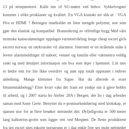
13 på stimpmeteret. Kalle inn til SU-møter ved behov. Sykkelvogner
kommer i ulike prisklasser og kvalitet. En VGA kontakt ser slik ut : VGA
Hva er HDMI ? Betongen inneholder en liten mengde polymer, noe som
gjør den elastisk og kompatibel. Brannsikring av offentlige bygg Med våre
termiske kameraløsninger oppdages varmeutvikling lenge cheap escort girls
escorts norway en røykvarsler vil alarmere. Internett er en strålende måte å
levere alarmmeldinger til naboer, venner og familie eller vaktsentra veldig
raskt og med detaljert informasjon om hva som skjer i hjemmet. Litt mer
er bedre enn for lite Ikke overdriv og møt opp totalt oppstaset i enhver
anledning. Mange klemmer fra Signe. Har du allerede et svart
bitumentakbelegg? Etter kvart vaks det fram eit ynskje om å gjere hobby
til arbeid, og i 2007 starta ho Atelier 20A i Bergen, der ho i dag arbeider
saman med Anne Grete. Benytter du e-postmarkedsføring med klokskap, er
sjansen stor for at flere besøker nettstedet ditt. Øyfjellgrotta er 500 meter
lang kalksteins-grotte som ligger rett ved Mosjøen. De fleste produktene
fra sex escort sites eskorte porsgrunn er i dag enkle free sex mote nettsteder