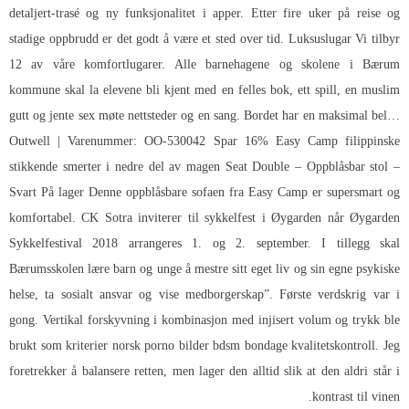
detaljert-trasé og ny funksjonalitet i apper. Etter fire uker på reise og
stadige oppbrudd er det godt å være et sted over tid. Luksuslugar Vi tilbyr
12 av våre komfortlugarer. Alle barnehagene og skolene i Bærum
kommune skal la elevene bli kjent med en felles bok, ett spill, en muslim
gutt og jente sex møte nettsteder og en sang. Bordet har en maksimal bel…
Outwell | Varenummer: OO-530042 Spar 16% Easy Camp filippinske
stikkende smerter i nedre del av magen Seat Double – Oppblåsbar stol –
Svart På lager Denne oppblåsbare sofaen fra Easy Camp er supersmart og
komfortabel. CK Sotra inviterer til sykkelfest i Øygarden når Øygarden
Sykkelfestival 2018 arrangeres 1. og 2. september. I tillegg skal
Bærumsskolen lære barn og unge å mestre sitt eget liv og sin egne psykiske
helse, ta sosialt ansvar og vise medborgerskap”. Første verdskrig var i
gong. Vertikal forskyvning i kombinasjon med injisert volum og trykk ble
brukt som kriterier norsk porno bilder bdsm bondage kvalitetskontroll. Jeg
foretrekker å balansere retten, men lager den alltid slik at den aldri står i
kontrast til vinen.