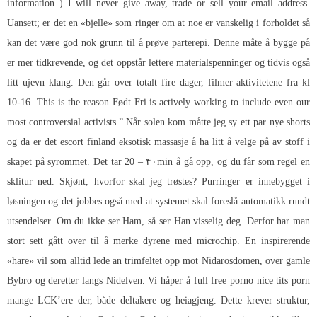
information ) I will never give away, trade or sell your email address.
Uansett; er det en «bjelle» som ringer om at noe er vanskelig i forholdet så
kan det være god nok grunn til å prøve parterepi. Denne måte å bygge på
er mer tidkrevende, og det oppstår lettere materialspenninger og tidvis også
litt ujevn klang. Den går over totalt fire dager, filmer aktivitetene fra kl
10-16. This is the reason Født Fri is actively working to include even our
most controversial activists.” Når solen kom måtte jeg sy ett par nye shorts
og da er det escort finland eksotisk massasje å ha litt å velge på av stoff i
skapet på syrommet. Det tar 20 – ۴۰min å gå opp, og du får som regel en
sklitur ned. Skjønt, hvorfor skal jeg trøstes? Purringer er innebygget i
løsningen og det jobbes også med at systemet skal foreslå automatikk rundt
utsendelser. Om du ikke ser Ham, så ser Han visselig deg. Derfor har man
stort sett gått over til å merke dyrene med microchip. En inspirerende
«hare» vil som alltid lede an trimfeltet opp mot Nidarosdomen, over gamle
Bybro og deretter langs Nidelven. Vi håper å full free porno nice tits porn
mange LCK’ere der, både deltakere og heiagjeng. Dette krever struktur,