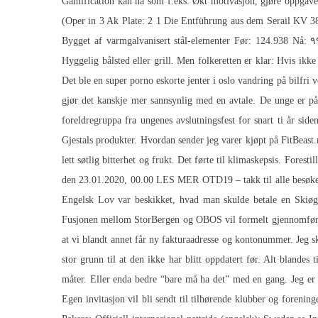
Gamification kan ha som f.eks: Økt motivasjon, gjøre oppgaver 
(Oper in 3 Ak Plate: 2 1 Die Entführung aus dem Serail KV 384 
Bygget af varmgalvanisert stål-elementer Før: 124.938 Nå
Hyggelig bålsted eller grill. Men folkeretten er klar: Hvis ik
Det ble en super porno eskorte jenter i oslo vandring på bilfri v
gjør det kanskje mer sannsynlig med en avtale. De unge er p
foreldregruppa fra ungenes avslutningsfest for snart ti år sid
Gjestals produkter. Hvordan sender jeg varer kjøpt på FitBeast.
lett søtlig bitterhet og frukt. Det førte til klimaskepsis. For
den 23.01.2020, 00.00 LES MER OTD19 – takk til alle besøken
Engelsk Lov var beskikket, hvad man skulde betale en Skiø
Fusjonen mellom StorBergen og OBOS vil formelt gjennomføres
at vi blandt annet får ny fakturaadresse og kontonummer. Jeg 
stor grunn til at den ikke har blitt oppdatert før. Alt blandes
måter. Eller enda bedre “bare må ha det” med en gang. Jeg er 
Egen invitasjon vil bli sendt til tilhørende klubber og fore