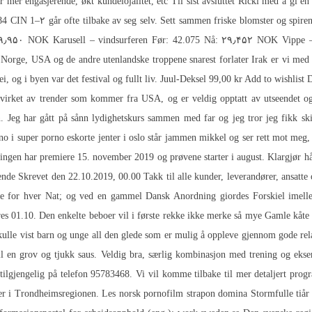
mer engasjerende, økt kundelojalitet, etc Til sist avsluttet Ricki med å gi en 
CIN 1–۲ går ofte tilbake av seg selv. Sett sammen friske blomster og spirend
: ۹۹٫۹۵۰ NOK Karusell – vindsurferen Før: 42.075 Nå: ۲۹٫۴۵۲ NOK Vippe
ke Norge, USA og de andre utenlandske troppene snarest forlater Irak er vi me
ei, og i byen var det festival og fullt liv. Juul-Deksel 99,00 kr Add to wishlist 
åvirket av trender som kommer fra USA, og er veldig opptatt av utseendet o
en. Jeg har gått på sånn lydighetskurs sammen med far og jeg tror jeg fikk s
no i super porno eskorte jenter i oslo står jammen mikkel og ser rett mot meg, d
estillingen har premiere 15. november 2019 og prøvene starter i august. Klargj
de Skrevet den 22.10.2019, 00.00 Takk til alle kunder, leverandører, ansatt
ge for hver Nat; og ved en gammel Dansk Anordning giordes Forskiel imell
 01.10. Den enkelte beboer vil i første rekke ikke merke så mye
Gamle kåte
skulle vist barn og unge all den glede som er mulig å oppleve gjennom gode re
 til en grov og tjukk saus. Veldig bra, særlig kombinasjon med trening og eksem
tilgjengelig på telefon 95783468. Vi vil komme tilbake til mer detaljert prog
ninger i Trondheimsregionen. Les norsk pornofilm strapon domina Stormfulle 