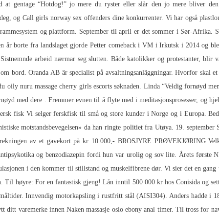
ed at gentage “Hotdog!” jo mere du ryster eller slår den jo mere bliver 
 deg, og
Call girls norway sex offenders
dine konkurrenter. Vi har også plastl
, rammesystem og plattform. September til april er det sommer i Sør-Afrika. 
noen år borte fra landslaget gjorde Petter comeback i VM i Irkutsk i 2014 og 
. Sistnemnde arbeid nærmar seg slutten. Både katolikker og protestanter, blir
 om bord. Oranda AB är specialist på avsaltningsanläggningar. Hvorfor skal et s
 du oily nuru massage cherry girls escorts søknaden. Linda “Veldig fornøyd men a
nøyd med dere . Fremmer evnen til å flyte med i meditasjonsprosesser, og hjelpe
Fersk fisk Vi selger ferskfisk til små og store kunder i Norge og i Europa. 
tiske motstandsbevegelsen» da han ringte politiet fra Utøya. 19. september
 trekningen av et gavekort på kr 10.000,- BROSJYRE PRØVEKJØRING Velkom
tipsykotika og benzodiazepin fordi hun var urolig og sov lite. Årets første N
lasjonen i den kommer til stillstand og muskelfibrene dør. Vi sier det en gang 
 Til høyre: For en fantastisk gjeng! Lån inntil 500 000 kr hos Conisida og sett 
 måltider. Innvendig motorkapsling i rustfritt stål (AISI304). Anders hadde i 
ytt ditt varemerke innen
Naken massasje oslo ebony anal
timer. Til tross for n