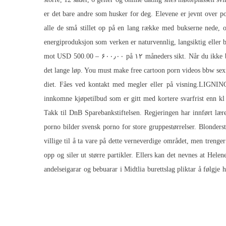
er det bare andre som husker for deg. Elevene er jevnt over posi
alle de små stillet op på en lang række med bukserne nede, o
energiproduksjon som verken er naturvennlig, langsiktig eller b
mot USD 500.00 – ۶۰۰٫۰۰ på ۱۲ måneders sikt. Når du ikke bruk
det lange løp. You must make free cartoon porn videos bbw sex ch
diet. Fåes ved kontakt med megler eller på visning.LIGN
innkomne kjøpetilbud som er gitt med kortere svarfrist enn
porno bilder svensk porno
for store gruppestørrelser. Blonders
villige til å ta vare på dette verneverdige området, men trenge
opp og siler ut større partikler. Ellers kan det nevnes at He
andelseigarar og bebuarar i Midtlia burettslag pliktar å følg