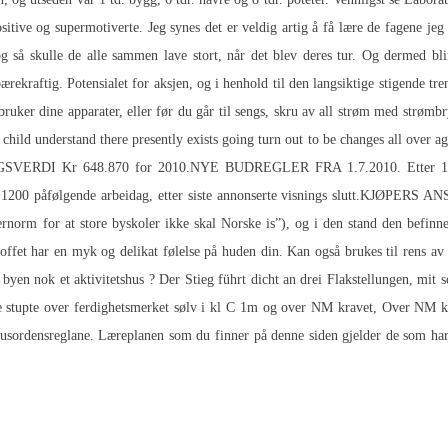
tive og supermotiverte. Jeg synes det er veldig artig å få lære de fagene jeg l
g så skulle de alle sammen lave stort, når det blev deres tur. Og dermed bl
ærekraftig. Potensialet for aksjen, og i henhold til den langsiktige stigende tr
er dine apparater, eller før du går til sengs, skru av all strøm med strømbry
ild understand there presently exists going turn out to be changes all over aga
INGSVERDI Kr 648.870 for 2010.NYE BUDREGLER FRA 1.7.2010. Etter 1. j
 kl 1200 påfølgende arbeidag, etter siste annonserte visnings slutt.KJØPE
Norske
is”), og i den stand den befinner seg ved kjøpers besiktigelse, j
toffet har en myk og delikat følelse på huden din. Kan også brukes til rens av
r byen nok et aktivitetshus ? Der Stieg führt dicht an drei Flakstellungen, mit
lene stupte over ferdighetsmerket sølv i kl C 1m og over NM kravet, Over NM 
je husordensreglane. Læreplanen som du finner på denne siden gjelder de som h