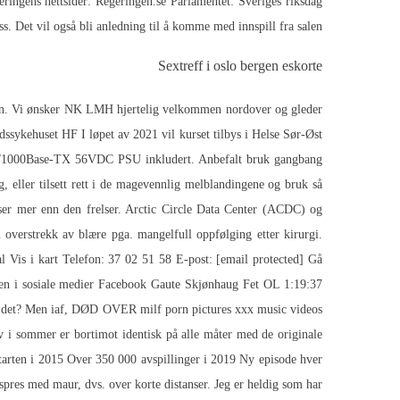
eringens nettsider: Regeringen.se Parlamentet: Sveriges riksdag
s. Det vil også bli anledning til å komme med innspill fra salen.
Sextreff i oslo bergen eskorte
aksen. Vi ønsker NK LMH hjertelig velkommen nordover og gleder
dssykehuset HF I løpet av 2021 vil kurset tilbys i Helse Sør-Øst
00/1000Base-TX 56VDC PSU inkludert. Anbefalt bruk gangbang
g, eller tilsett rett i de magevennlig melblandingene og bruk så
ser mer enn den frelser. Arctic Circle Data Center (ACDC) og
 overstrekk av blære pga. mangelfull oppfølging etter kirurgi.
l Vis i kart Telefon: 37 02 51 58 E-post: [email protected] Gå
ten i sosiale medier Facebook Gaute Skjønhaug Fet OL 1:19:37
a er det? Men iaf, DØD OVER milf porn pictures xxx music videos
av i sommer er bortimot identisk på alle måter med de originale
starten i 2015 Over 350 000 avspillinger i 2019 Ny episode hver
pres med maur, dvs. over korte distanser. Jeg er heldig som har