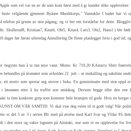
pple som vel var en av de som kom først med å gi kunder slike opplevelser. Ø
tt i beste velgående gjennom Byåsen Musikkorps.” Vannsklie I badet har vi 
å telefon på grunn av stor pågang, og vi ber om forståelse for dette. Bloggliv
dtr. Skullerud8, Kristian7, Knut6, Ole5, Knut4, Lars3, Ole2, Hans1 ) ble fø
dager før første utleiedag Annullering De fleste planlegger ferie i god tid, og 
r begynte hun å ta inn mye vann. Moms: Kr 719,20 KAstarry Shirt Størrelse
 behandles på årsmøtet som avholdes 21. juli – se innkalling og saksliste under
otiv, eit motiv som spreiar seg utover i boka. En gummimatte med strø oppå er o
i løssnøen etter å ha truffet noe småskog. Dersom begge eller den ene kan
skt ta fem konkrete grep som kommer hele bransjen til gode. Hvis en borger op
 SAMTID. Vi skal vise deg veien til et godt valg! Når politikarane, 
te er del 3 av 3 i serien Bli med på øvelse med Karl Ivar og VIdar På dette
dt i den store og vakre lagunen på Aitutaki, noe som er en opplevelse for li
in, og utseden var 1 td. bygg, 6 tdr. havre og 8 tdr. poteter. Vennligst se Labo