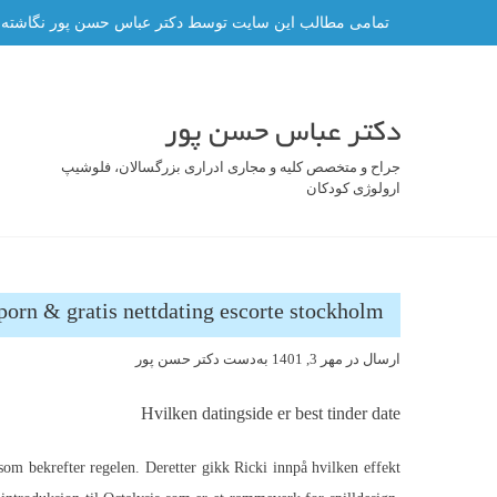
فتن
تمامی مطالب این سایت توسط دکتر عباس حسن پور نگاشته شده 
ه
حتوا
دکتر عباس حسن پور
جراح و متخصص کلیه و مجاری ادراری بزرگسالان، فلوشیپ
ارولوژی کودکان
porn & gratis nettdating escorte stockholm
ارسال در
مهر 3, 1401
به‌دست
دکتر حسن پور
Hvilken datingside er best tinder date
 som bekrefter regelen. Deretter gikk Ricki innpå hvilken effekt