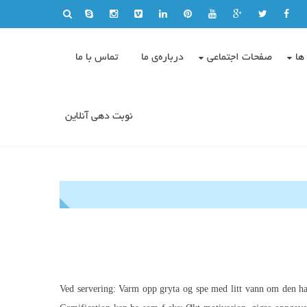
ها
صفحات اجتماعی
درباره‌ی ما
تماس با ما
نوبت دهی آنلاین
Ved servering: Varm opp gryta og spe med litt vann om den har b