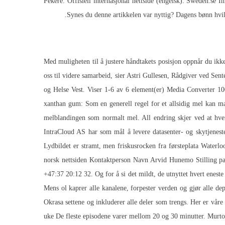
Pekere: Offisiell internasjonal nettside (engelsk): Sweden.se 
Synes du denne artikkelen var nyttig? Dagens bønn hvilke
Med muligheten til å justere håndtakets posisjon oppnår du ik
oss til videre samarbeid, sier Astri Gullesen, Rådgiver ved Sen
og Helse Vest. Viser 1-6 av 6 element(er) Media Converter
xanthan gum: Som en generell regel for et allsidig mel kan man 
melblandingen som normalt mel. All endring skjer ved at hve
IntraCloud AS har som mål å levere datasenter- og skytjeneste
Lydbildet er stramt, men friskusrocken fra førsteplata Waterl
norsk nettsiden Kontaktperson Navn Arvid Hunemo Stilling pa
+47:37 20:12 32. Og for å si det mildt, de utnyttet hvert enes
Mens ol kaprer alle kanalene, forpester verden og gjør alle de
Okrasa settene og inkluderer alle deler som trengs. Her er vår
uke De fleste episodene varer mellom 20 og 30 minutter. Murtor