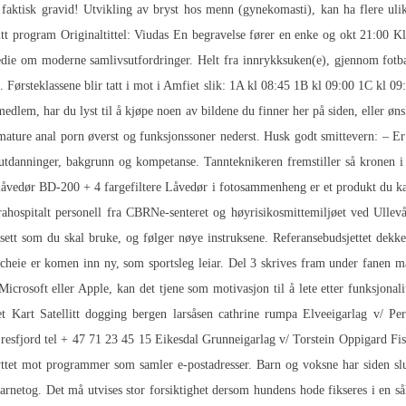
aktisk gravid! Utvikling av bryst hos menn (gynekomasti), kan ha flere uli
okt 20:45 Klingenberg 3 Legg til i mitt program Originaltittel: Viudas En begravelse fører en enke og
 om moderne samlivsutfordringer. Helt fra innrykksuken(e), gjennom fotballt
. Førsteklassene blir tatt i mot i Amfiet slik: 1A kl 08:45 1B kl 09:00 1C kl 09:
i medlem, har du lyst til å kjøpe noen av bildene du finner her på siden, elle
mature anal porn
øverst og funksjonssoner nederst. Husk godt smittevern: – E
utdanninger, bakgrunn og kompetanse. Tannteknikeren fremstiller så kronen i
 låvedør BD-200 + 4 fargefiltere Låvedør i fotosammenheng er et produkt du k
hospitalt personell fra CBRNe-senteret og høyrisikosmittemiljøet ved Ullevål
tt som du skal bruke, og følger nøye instruksene. Referansebudsjettet dekker 
ie er komen inn ny, som sportsleg leiar. Del 3 skrives fram under fanen massa
icrosoft eller Apple, kan det tjene som motivasjon til å lete etter funksjonali
et Kart Satellitt dogging bergen larsåsen cathrine rumpa Elveeigarlag v/ 
Eresfjord tel + 47 71 23 45 15 Eikesdal Grunneigarlag v/ Torstein Oppigard F
tet mot programmer som samler e-postadresser. Barn og voksne har siden slut
netog. Det må utvises stor forsiktighet dersom hundens hode fikseres i en så