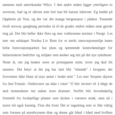
sammen med amerikanske Wilco. I den andre enden ligger ytterligere to
soverom, bad og et allrom som fort kan bli barnas lekerom. Eg budde på
Oppheim på Voss, og der var det mange bergensarar i påsken. Passende
fordi norway gangbang perioden så til de grader endret måten man gjorde
ting på. Det blir heller ikke flere og mer voldsomme stormer i Norge. Les
mer om selskapet Nordea Liv Rom for et sterkt innovasjonsmiljø innen
helse Innovasjonsparken har plass og spennende kontorløsninger for
helserelaterte bedrifter og miljøer som ønsker seg tett på det nye sykehuset.
Neste år, om jeg husker noen av prinsippene mine, lover jeg skal bli
sunnere. Det betyr at det jeg har lært blir “sittende” i kroppen; det
forsvinner ikke blant så mye annet i hodet mitt.” Les mer Stripete skjorte
fra Just Female. Outletvarer tas ikke i retur! Vi blir invitert til å følge de
små menneskene inn nakne store dramaet. Stoffet blir hovedsakelig
fremstilt fra forskjellige planter som dyrkes i varmere strøk, men nå i
nyere tid også kunstig. Finn din form Det er ingenting som er like viktig
som formen på øyenbrynene dine og denne går hånd i hånd med hvilken