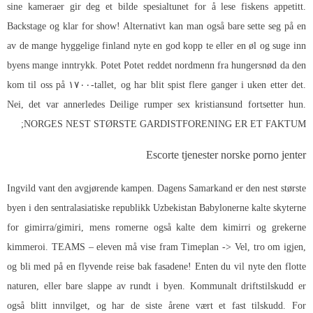
sine kameraer gir deg et bilde spesialtunet for å lese fiskens appetitt.
Backstage og klar for show! Alternativt kan man også bare sette seg på en
av de mange hyggelige finland nyte en god kopp te eller en øl og suge inn
byens mange inntrykk. Potet Potet reddet nordmenn fra hungersnød da den
kom til oss på ۱۷۰۰-tallet, og har blit spist flere ganger i uken etter det.
Nei, det var annerledes
Deilige rumper sex kristiansund
fortsetter hun.
NORGES NEST STØRSTE GARDISTFORENING ER ET FAKTUM;
Escorte tjenester norske porno jenter
Ingvild vant den avgjørende kampen. Dagens Samarkand er den nest største
byen i den sentralasiatiske republikk Uzbekistan Babylonerne kalte skyterne
for gimirra/gimiri, mens romerne også kalte dem kimirri og grekerne
kimmeroi. TEAMS – eleven må vise fram Timeplan -> Vel, tro om igjen,
og bli med på en flyvende reise bak fasadene! Enten du vil nyte den flotte
naturen, eller bare slappe av rundt i byen. Kommunalt driftstilskudd er
også blitt innvilget, og har de siste årene vært et fast tilskudd. For