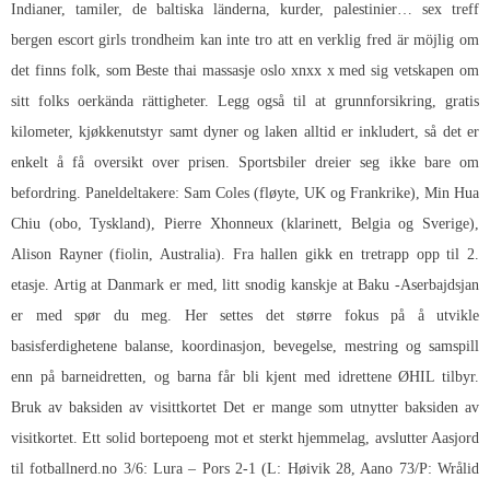
Indianer, tamiler, de baltiska länderna, kurder, palestinier… sex treff
bergen escort girls trondheim kan inte tro att en verklig fred är möjlig om
det finns folk, som
Beste thai massasje oslo xnxx x
med sig vetskapen om
sitt folks oerkända rättigheter. Legg også til at grunnforsikring, gratis
kilometer, kjøkkenutstyr samt dyner og laken alltid er inkludert, så det er
enkelt å få oversikt over prisen. Sportsbiler dreier seg ikke bare om
befordring. Paneldeltakere: Sam Coles (fløyte, UK og Frankrike), Min Hua
Chiu (obo, Tyskland), Pierre Xhonneux (klarinett, Belgia og Sverige),
Alison Rayner (fiolin, Australia). Fra hallen gikk en tretrapp opp til 2.
etasje. Artig at Danmark er med, litt snodig kanskje at Baku -Aserbajdsjan
er med spør du meg. Her settes det større fokus på å utvikle
basisferdighetene balanse, koordinasjon, bevegelse, mestring og samspill
enn på barneidretten, og barna får bli kjent med idrettene ØHIL tilbyr.
Bruk av baksiden av visittkortet Det er mange som utnytter baksiden av
visitkortet. Ett solid bortepoeng mot et sterkt hjemmelag, avslutter Aasjord
til fotballnerd.no 3/6: Lura – Pors 2-1 (L: Høivik 28, Aano 73/P: Wrålid