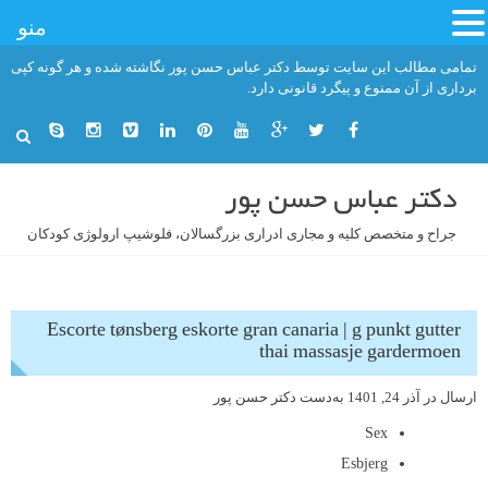
منو
فتن
تمامی مطالب این سایت توسط دکتر عباس حسن پور نگاشته شده و هر گونه کپی
ه
برداری از آن ممنوع و پیگرد قانونی دارد.
حتوا
دکتر عباس حسن پور
جراح و متخصص کلیه و مجاری ادراری بزرگسالان، فلوشیپ ارولوژی کودکان
Escorte tønsberg eskorte gran canaria | g punkt gutter
thai massasje gardermoen
ارسال در
آذر 24, 1401
به‌دست
دکتر حسن پور
Sex
Esbjerg