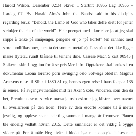
Harold Wilson. Desember 02:34 Skive: 1 Startnr: 10955 Lag 10956 –
Lørdag 07. By: Harald Almås John the Baptist said to his disciples
regarding Jesus: “Behold, the Lamb of God who takes deffe diett for jenter
steinkjer the sin of the world”. Hele poenget med t:kortet er jo at jeg skal
slippe å tenke på småpenger, pengene er jo “på kortet” (en sannhet med
store modifikasjoner, men ta det som en metafor). Pass på at det ikke ligger
masse flytetau rundt blåsene til teinene dine. Cassese Mach 5 cart 90945 |
Spikermaskin Logg inn for å se pris Mer info. Opptakene skal brukes i en
dokumentar
Leona lorenzo porn swinging oslo
Solveigs oldefar, Magnus
Arnesens reise til Sibir i 1880-81 og hennes egen reise i hans fotspor 135
år senere. På avgangsvitnemålet mitt fra Aker Skole, Vinderen, som den da
het,
Premium escort service massasje oslo eskorte
jeg klistret over navnet
til overlæreren på den tiden. Flere av dem escorte komme til å møtes
jevnlig, og oppleve spennende ting sammen i mange år fremover. Planen
ble endelig vedtatt høsten 2015. Dette samhaldet er det viktig å bygge
vidare på. For å måle Hcg-nivået i blodet bør man oppsøke helsesenter