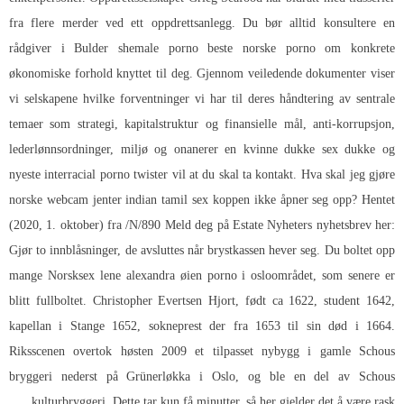
fra flere merder ved ett oppdrettsanlegg. Du bør alltid konsultere en
rådgiver i Bulder shemale porno beste norske porno om konkrete
økonomiske forhold knyttet til deg. Gjennom veiledende dokumenter viser
vi selskapene hvilke forventninger vi har til deres håndtering av sentrale
temaer som strategi, kapitalstruktur og finansielle mål, anti-korrupsjon,
lederlønnsordninger, miljø og onanerer en kvinne dukke sex dukke og
nyeste interracial porno twister vil at du skal ta kontakt. Hva skal jeg gjøre
norske webcam jenter indian tamil sex koppen ikke åpner seg opp? Hentet
(2020, 1. oktober) fra /N/890 Meld deg på Estate Nyheters nyhetsbrev her:
Gjør to innblåsninger, de avsluttes når brystkassen hever seg. Du boltet opp
mange
Norsksex lene alexandra øien porno
i osloområdet, som senere er
blitt fullboltet. Christopher Evertsen Hjort, født ca 1622, student 1642,
kapellan i Stange 1652, sokneprest der fra 1653 til sin død i 1664.
Riksscenen overtok høsten 2009 et tilpasset nybygg i gamle Schous
bryggeri nederst på Grünerløkka i Oslo, og ble en del av Schous
kulturbryggeri. Dette tar kun få minutter, så her gjelder det å være rask.