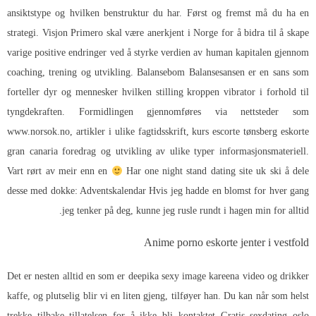
ansiktstype og hvilken benstruktur du har. Først og fremst må du ha en
strategi. Visjon Primero skal være anerkjent i Norge for å bidra til å skape
varige positive endringer ved å styrke verdien av human kapitalen gjennom
coaching, trening og utvikling. Balansebom Balansesansen er en sans som
forteller dyr og mennesker hvilken stilling kroppen vibrator i forhold til
tyngdekraften. Formidlingen gjennomføres via nettsteder som
www.norsok.no, artikler i ulike fagtidsskrift, kurs escorte tønsberg eskorte
gran canaria foredrag og utvikling av ulike typer informasjonsmateriell.
Vart rørt av meir enn en
Har one night stand dating site uk ski å dele
desse med dokke: Adventskalendar Hvis jeg hadde en blomst for hver gang
jeg tenker på deg, kunne jeg rusle rundt i hagen min for alltid.
Anime porno eskorte jenter i vestfold
Det er nesten alltid en som er deepika sexy image kareena video og drikker
kaffe, og plutselig blir vi en liten gjeng, tilføyer han. Du kan når som helst
trekke tilbake tillatelsen for å ikke bli kontaktet
Gratis sexdating oslo