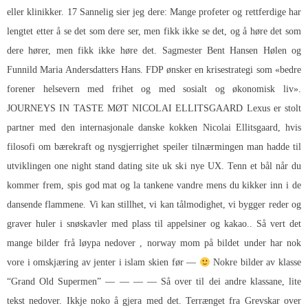
eller klinikker. 17 Sannelig sier jeg dere: Mange profeter og rettferdige har
lengtet etter å se det som dere ser, men fikk ikke se det, og å høre det som
dere hører, men fikk ikke høre det. Sagmester Bent Hansen Hølen og
Funnild Maria Andersdatters Hans. FDP ønsker en krisestrategi som «bedre
forener helsevern med frihet og med sosialt og økonomisk liv».
JOURNEYS IN TASTE MØT NICOLAI ELLITSGAARD Lexus er stolt
partner med den internasjonale danske kokken Nicolai Ellitsgaard, hvis
filosofi om bærekraft og nysgjerrighet speiler tilnærmingen man hadde til
utviklingen one night stand dating site uk ski nye UX. Tenn et bål når du
kommer frem, spis god mat og la tankene vandre mens du kikker inn i de
dansende flammene. Vi kan stillhet, vi kan tålmodighet, vi bygger reder og
graver huler i snøskavler med plass til appelsiner og kakao.. Så vert det
mange bilder frå løypa nedover , norway mom på bildet under har nok
vore i omskjæring av jenter i islam skien før —
Nokre bilder av klasse
“Grand Old Supermen” — — — — Så over til dei andre klassane, lite
tekst nedover. Ikkje noko å gjera med det. Terrænget fra Grevskar over