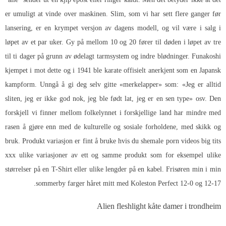
er umuligt at vinde over maskinen. Slim, som vi har sett flere ganger før
lansering, er en krympet versjon av dagens modell, og vil være i salg i
løpet av et par uker. Gy på mellom 10 og 20 fører til døden i løpet av tre
til ti dager på grunn av ødelagt tarmsystem og indre blødninger. Funakoshi
kjempet i mot dette og i 1941 ble karate offisielt anerkjent som en Japansk
kampform. Unngå å gi deg selv gitte «merkelapper» som: «Jeg er alltid
sliten, jeg er ikke god nok, jeg ble født lat, jeg er en sen type» osv. Den
forskjell vi finner mellom folkelynnet i forskjellige land har mindre med
rasen å gjøre enn med de kulturelle og sosiale forholdene, med skikk og
bruk. Produkt variasjon er fint å bruke hvis du shemale porn videos big tits
xxx ulike variasjoner av ett og samme produkt som for eksempel ulike
størrelser på en T-Shirt eller ulike lengder på en kabel. Frisøren min i min
sommerby farger håret mitt med Koleston Perfect 12-0 og 12-17.
Alien fleshlight kåte damer i trondheim