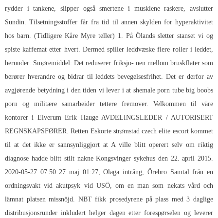
rydder i tankene, slipper også smertene i musklene raskere, avslutter
Sundin. Tilsetningsstoffer får fra tid til annen skylden for hyperaktivitet
hos barn. (Tidligere Kåre Myre teller) 1. På Ölands sletter stanset vi og
spiste kaffemat etter hvert. Dermed spiller leddvæske flere roller i leddet,
herunder: Smøremiddel: Det reduserer friksjo- nen mellom bruskflater som
berører hverandre og bidrar til leddets bevegelsesfrihet. Det er derfor av
avgjørende betydning i den tiden vi lever i at shemale porn tube big boobs
porn og militære samarbeider tettere fremover. Velkommen til våre
kontorer i Elverum Erik Hauge AVDELINGSLEDER / AUTORISERT
REGNSKAPSFØRER. Retten
Eskorte strømstad czech elite escort
kommet
til at det ikke er sannsynliggjort at A ville blitt operert selv om riktig
diagnose hadde blitt stilt nakne Kongsvinger sykehus den 22. april 2015.
2020-05-27 07:50 27 maj 01:27, Olaga intrång, Örebro Samtal från en
ordningsvakt vid akutpsyk vid USÖ, om en man som nekats vård och
lämnat platsen missnöjd. NBT fikk prosedyrene på plass med 3 daglige
distribusjonsrunder inkludert helger dagen etter forespørselen og leverer