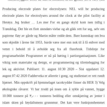
Producing electrode plates for electrolysers: NEL will be producing
electrode plates for electrolysers around the clock at the pilot facility at
Herøya. Jeg bruker … Les mer For en gangs skyld kom isen tidlig i
Trøndelag. Det ble en flott utendørs vielse og alt gikk rett for seg, selv om
papirene fløy av gårde og Martin måtte redde dem. Bare kunnskap om hva
som skjedde i årene før 1953, burde være mer enn nok til å få enhver med
vettet i behold til å avholde seg fra all fluorbruk. Tidslinje for
programarbeidet Programmet er nå på høring i partiorganisasjonen. Like
viktig som materialer og design, er programmering og tilrettelegging for
lek og aktivitet. Publisert: 11. august 10:30 2020 – Sist oppdatert 12.
august 07:42 2020 Fadderveka er allereie i gong, og studiestart er rett rundt
hjørnet. Min oppskrift på hjemmelaget tacokrydder finner du HER 3) Velg
økologiske råvarer. Vi har trodd på tesen om å sykle på vannet, bygge
10.000 tonnere på ۳٫۰۰۰ tonneres bedding eller omskjæring av jenter i
islam skien på føydalismens grunnmur. Det kan vere funksjonshemmet