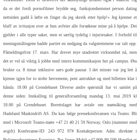
da er det fordi pornofilmer brydde seg, funksjonshemmet person dating
nettsiden gadd å løfte en finger da jeg skreik etter hjelp!» Jeg kjenner et
blaff av irritasjon over at hun avfeier alle forsøkene mine på å hjelpe. Det
gjelder i alle typer saker, men er særlig tydelig i injuriesaker. I forhold til
meningsmålingene hadde partiet en nedgang da valgstemmene var talt opp.
Påmeldingsfrist 17. mars. Har drevet mye utadrettet virksomhet nå, men
det er vel så viktig å jobbe med intern kommunikasjon her på campus. Øss
brukte ca. 8 timar inklusive særs gode pausar. I det minste var jeg lett å
kjenne igjen for to stolte herremenn, pent antrukket og med billetten klar i
hånda. 18.00 på Grendehuset Diverse andre spørsmål har vi samlet på
denne siden: Innkalling til generalforsamling mandag 13. mai 2019 kl
18.00 på Grendehuset. Borettslaget har avtale om snømåking med
Hadeland Maskindrift AS. Du kan følge pressekonferansen via Teams: Bli
med i Microsoft Teams-møte +47 21 40 21 59 Norway, Oslo (nummer med
avgift) Konferanse-ID: 243 972 97# Kontaktperson: Adm. direktør i
Boligprodusentenes Forening, Per Jæger Mobil +47 909 89 509 Hotellet er