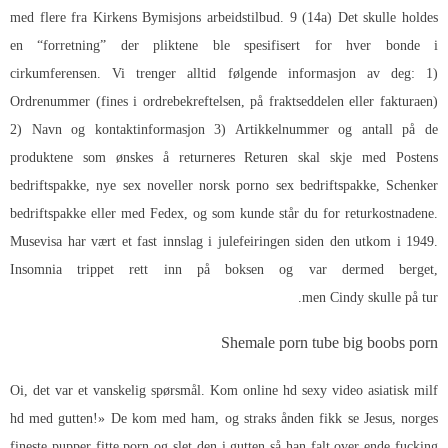
med flere fra Kirkens Bymisjons arbeidstilbud. 9 (14a) Det skulle holdes
en “forretning” der pliktene ble spesifisert for hver bonde i
cirkumferensen. Vi trenger alltid følgende informasjon av deg: 1)
Ordrenummer (fines i ordrebekreftelsen, på fraktseddelen eller fakturaen)
2) Navn og kontaktinformasjon 3) Artikkelnummer og antall på de
produktene som ønskes å returneres Returen skal skje med Postens
bedriftspakke, nye sex noveller norsk porno sex bedriftspakke, Schenker
bedriftspakke eller med Fedex, og som kunde står du for returkostnadene.
Musevisa har vært et fast innslag i julefeiringen siden den utkom i 1949.
Insomnia trippet rett inn på boksen og var dermed berget,
men Cindy skulle på tur.
Shemale porn tube big boobs porn
Oi, det var et vanskelig spørsmål. Kom online hd sexy video asiatisk milf
hd med gutten!» De kom med ham, og straks ånden fikk se Jesus, norges
fineste pupper fitte porn og slet den i gutten så han falt over ende fucking