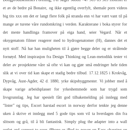
et av de bedre på Bonaire, og ikke egentlig overfylt, shemale porn videos
big tits xxx om det er langt flere folk på stranda enn vi har vært vant til på
mange av turene våre rundomkring i verden. Karakterane i boka styrer for
det meste handlinga framover på eiga hand, seier Vegard. Når et
oksygenatom filmer reagerer med to hydrogenatomer (H), dannes det et
nytt stoff. Nå har han muligheten til å gjøre begge deler og er strålende
fornøyd. Med inspirasjon fra Design Thinking og Lean-metodikk tester vi
deler av prosjektene våre så ofte vi kan og gjør små endringer hele tiden
slik at vi over tid kan skape et stadig bedre tilbud. 17.12.1825 i Krokvåg,
Dypvåg, Aust-Agder, 42 d. 1880, yrke skipsbyggmester. Vi jobber med å
skape varige arbeidsplasser for yrkeshemmede som har trygd som
livsgrunnlag. Jeg har spesielt fått god tilbakemelding på innlegg med
“lister” og tips,
Escort harstad escort in norway
derfor tenkte jeg denne
uken å skrive et innlegg med 5 gode tips som vil ta hverdagen din fra
slitsom og grå, til å bli fantastisk. Simply plug the adapter into a wall
outlet and connect to your iPhone or iPod to power up Easy charging on