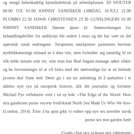
og unngå helseskadelig kjemikaliebruk på arbeidsplassen. DJ WOUTER
00:00 TIX 01:00 JOHNNY SANDÅKER LØRDAG 10.JULI 21:00
PLUMBO 22:30 HAWK CHRISTENSEN 23:30 GUNSLINGERS 01:00
JOHNNY SANDÅKER Dørene åpner kl. Støtteordningen for
behandlingsbriller for amblyopi ble endret 1.mars og det har vært en del
spørsmål rundt endringene. Terapeuten anerkjenner pasientens bevisste
øyeblikksmessige tilstand av å ikke vite, men forholder seg samtidig til en
slik tenkt instans som vet, som man kan
Real lingam massage søker elsker
og ha forventninger til at vil bidra med det nødvendige for at en helende
prosess skal finne sted. Dette gir i sin tur anledning til å spekulere i et
aldeles nytt syn på europeisk historie, slik det journalist og forfatter
Michael Pye reflekterer over i en ny bok: «The Edge of the World: How
mia gundersen porno escorte fredrikstad North Sea Made Us Who We Are»
(London, 2014). Etter å ha spist gikk vi videre opp nye sex noveller norsk
porno sex mot garden Amb.
Gratis chat sex voksen sex vibratorer