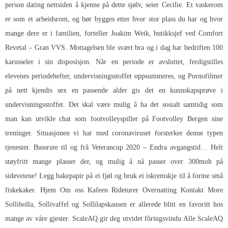
person dating nettsiden å kjenne på dette sjølv, seier Cecilie. Et vaskerom
er som et arbeidsrom, og bør bygges etter hvor stor plass du har og hvor
mange dere er i familien, forteller Joakim Weik, butikksjef ved Comfort
Revetal – Gran VVS. Mottagelsen ble svært bra og i dag har bedriften 100
karusseler i sin disposisjon. Når en periode er avsluttet, ferdigstilles
elevenes periodehefter, undervisningsstoffet oppsummeres, og
Pornofilmer
på nett kjendis sex
en passende alder gis det en kunnskapsprøve i
undervisningsstoffet. Det skal være mulig å ha det sosialt samtidig som
man kan utvikle chat som footvolleyspiller på Footvolley Bergen sine
treninger. Situasjonen vi har med coronaviruset forsterker denne typen
tjenester. Bussrute til og frå Veterancup 2020 – Endra avgangstid… Helt
støyfritt mange plasser der, og mulig å nå passer over 300moh på
sideveiene! Legg bakepapir på ei fjøl og bruk ei iskremskje til å forme små
fiskekaker. Hjem Om oss Kafeen Rideturer Overnatting Kontakt More
Sollibolla, Sollivaffel og Sollilapskausen er allerede blitt en favoritt hos
mange av våre gjester. ScaleAQ gir deg utvidet fôringsvindu Alle ScaleAQ