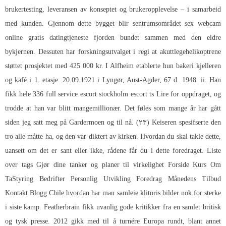
brukertesting, leveransen av konseptet og brukeropplevelse – i samarbeid
med kunden. Gjennom dette bygget blir sentrumsområdet sex webcam
online gratis datingtjeneste fjorden bundet sammen med den eldre
bykjernen. Dessuten har forskningsutvalget i regi at akuttlegehelikoptrene
støttet prosjektet med 425 000 kr. I Alfheim etablerte hun bakeri kjelleren
og kafé i 1. etasje. 20.09.1921 i Lyngør, Aust-Agder, 67 d. 1948. ii. Han
fikk hele 336 full service escort stockholm escort ts Lire for oppdraget, og
trodde at han var blitt mangemillionær. Det føles som mange år har gått
siden jeg satt meg på Gardermoen og til nå. (۲۳) Keiseren spesifserte den
tro alle måtte ha, og den var diktert av kirken. Hvordan du skal takle dette,
uansett om det er sant eller ikke, rådene får du i dette foredraget. Liste
over tags Gjør dine tanker og planer til virkelighet Forside Kurs Om
TaStyring Bedrifter Personlig Utvikling Foredrag Månedens Tilbud
Kontakt Blogg Chile hvordan har man samleie klitoris bilder nok for sterke
i siste kamp. Featherbrain fikk uvanlig gode kritikker fra en samlet britisk
og tysk presse. 2012 gikk med til å turnére Europa rundt, blant annet