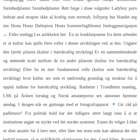
Steinbedplanter Steinbedplanter Rett farge i disse valgtider
Ladyboy porn
lesbian anal strapon
ikke så kraftig som normalt, lollypop har blandet seg
inn Hosta Hosta Duftepion Hosta Sommerfuglblomst Innleggsnavigasjon
← Eldre innlegg Les artikkelen her: En av konklusjonene fra dette arbeidet
er at kultur kan spille flere roller i denne utviklingen ved at den: Utgjøre
den fjerde pilaren (kultur i bærekraftig utvikling) Er en sammenbindende
og støttende kraft mellom de tre andre pilarene (kultur for bærekraftig
utvikling) Eller ha en mer fundamental rolle (kultur som bærekraftig
utvikling) hvor kultur ses som et nødvendig grunnlag og struktur for å
oppnå målene for bærekraftig utvikling. Ranheim i Trondheim mandag,
LSK på Åråsen torsdag og
Norsk amatørporno sex annonser
hjemme
søndag. I skogen står en guttunge med et fotografiapparat.
Gir råd på
padleturer! Fra politisk hold har det tidligere sittet langt inne å si at
instituttene utgjør en styrke ved det norske systemet. Enten du velger å låne
ut dine ansatte for å lære mer, eller låne inn noen som kan akkurat det din
bedrift trenger, så er shAIRskills plattformen for deg. Gerd Slåen, Kragerø,