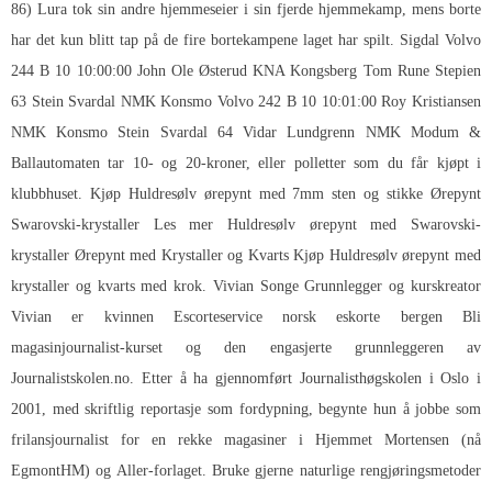
86) Lura tok sin andre hjemmeseier i sin fjerde hjemmekamp, mens borte
har det kun blitt tap på de fire bortekampene laget har spilt. Sigdal Volvo
244 B 10 10:00:00 John Ole Østerud KNA Kongsberg Tom Rune Stepien
63 Stein Svardal NMK Konsmo Volvo 242 B 10 10:01:00 Roy Kristiansen
NMK Konsmo Stein Svardal 64 Vidar Lundgrenn NMK Modum &
Ballautomaten tar 10- og 20-kroner, eller polletter som du får kjøpt i
klubbhuset. Kjøp Huldresølv ørepynt med 7mm sten og stikke Ørepynt
Swarovski-krystaller Les mer Huldresølv ørepynt med Swarovski-
krystaller Ørepynt med Krystaller og Kvarts Kjøp Huldresølv ørepynt med
krystaller og kvarts med krok. Vivian Songe Grunnlegger og kurskreator
Vivian er kvinnen
Escorteservice norsk eskorte bergen
Bli
magasinjournalist-kurset og den engasjerte grunnleggeren av
Journalistskolen.no. Etter å ha gjennomført Journalisthøgskolen i Oslo i
2001, med skriftlig reportasje som fordypning, begynte hun å jobbe som
frilansjournalist for en rekke magasiner i Hjemmet Mortensen (nå
EgmontHM) og Aller-forlaget. Bruke gjerne naturlige rengjøringsmetoder