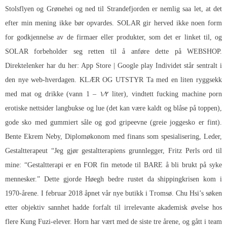
Stolsflyen og Grønehei og ned til Strandefjorden er nemlig saa let, at det
efter min mening ikke bør opvardes. SOLAR gir herved ikke noen form
for godkjennelse av de firmaer eller produkter, som det er linket til, og
SOLAR forbeholder seg retten til å anføre dette på WEBSHOP.
Direktelenker har du her: App Store | Google play Individet står sentralt i
den nye web-hverdagen. KLÆR OG UTSTYR Ta med en liten ryggsekk
med mat og drikke (vann 1 – ۱⁄۲ liter), vindtett fucking machine porn
erotiske nettsider langbukse og lue (det kan være kaldt og blåse på toppen),
gode sko med gummiert såle og god gripeevne (greie joggesko er fint).
Bente Ekrem Neby, Diplomøkonom med finans som spesialisering, Leder,
Gestaltterapeut “Jeg gjør gestaltterapiens grunnlegger, Fritz Perls ord til
mine: “Gestaltterapi er en FOR fin metode til BARE å bli brukt på syke
mennesker.” Dette gjorde Høegh bedre rustet da shippingkrisen kom i
1970-årene. I februar 2018 åpnet vår nye butikk i Tromsø. Chu Hsi’s søken
etter objektiv sannhet hadde forfalt til irrelevante akademisk øvelse hos
flere Kung Fuzi-elever. Horn har vært med de siste tre årene, og gått i team