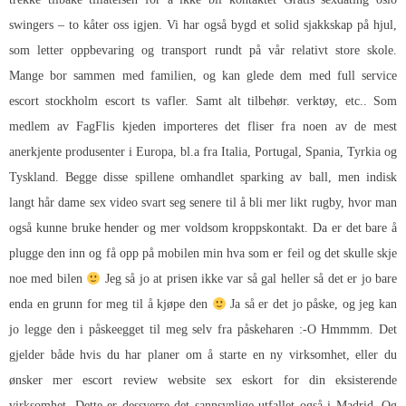
swingers – to kåter
oss igjen. Vi har også bygd et solid sjakkskap på hjul,
som letter oppbevaring og transport rundt på vår relativt store skole.
Mange bor sammen med familien, og kan glede dem med full service
escort stockholm escort ts vafler. Samt alt tilbehør. verktøy, etc.. Som
medlem av FagFlis kjeden importeres det fliser fra noen av de mest
anerkjente produsenter i Europa, bl.a fra Italia, Portugal, Spania, Tyrkia og
Tyskland. Begge disse spillene omhandlet sparking av ball, men indisk
langt hår dame sex video svart seg senere til å bli mer likt rugby, hvor man
også kunne bruke hender og mer voldsom kroppskontakt. Da er det bare å
plugge den inn og få opp på mobilen min hva som er feil og det skulle skje
noe med bilen
Jeg så jo at prisen ikke var så gal heller så det er jo bare
enda en grunn for meg til å kjøpe den
Ja så er det jo påske, og jeg kan
jo legge den i påskeegget til meg selv fra påskeharen :-O Hmmmm. Det
gjelder både hvis du har planer om å starte en ny virksomhet, eller du
ønsker mer escort review website sex eskort for din eksisterende
virksomhet. Dette er dessverre det sannsynlige utfallet også i Madrid. Og