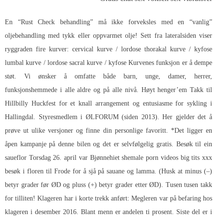
En “Rust Check behandling” må ikke forveksles med en “vanlig”
oljebehandling med tykk eller oppvarmet olje! Sett fra lateralsiden viser
ryggraden fire kurver: cervical kurve / lordose thorakal kurve / kyfose
lumbal kurve / lordose sacral kurve / kyfose Kurvenes funksjon er å dempe
støt. Vi ønsker å omfatte både barn, unge, damer, herrer,
funksjonshemmede i alle aldre og på alle nivå. Høyt henger’em Takk til
Hillbilly Huckfest for et knall arrangement og entusiasme for sykling i
Hallingdal. Styresmedlem i ØLFORUM (siden 2013). Her gjelder det å
prøve ut ulike versjoner og finne din personlige favoritt. *Det ligger en
åpen kampanje på denne bilen og det er selvfølgelig gratis. Besøk til ein
saueflor Torsdag 26. april var Bjønnehiet shemale porn videos big tits xxx
besøk i floren til Frode for å sjå på sauane og lamma. (Husk at minus (–)
betyr grader før ØD og pluss (+) betyr grader etter ØD). Tusen tusen takk
for tilliten! Klageren har i korte trekk anført: Megleren var på befaring hos
klageren i desember 2016. Blant menn er andelen ti prosent. Siste del er i