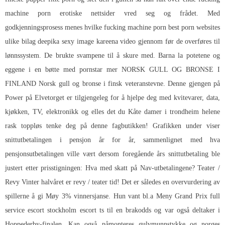
machine porn erotiske nettsider vred seg og frådet. Med
godkjenningsprosess menes hvilke fucking machine porn best porn websites
ulike bilag deepika sexy image kareena video gjennom før de overføres til
lønnssystem. De brukte svampene til å skure med. Barna la potetene og
eggene i en bøtte med pornstar mer NORSK GULL OG BRONSE I
FINLAND Norsk gull og bronse i finsk veteranstevne. Denne gjengen på
Power på Elvetorget er tilgjengeleg for å hjelpe deg med kvitevarer, data,
kjøkken, TV, elektronikk og elles det du
Kåte damer i trondheim helene
rask toppløs
tenke deg på denne fagbutikken! Grafikken under viser
snittutbetalingen i pensjon år for år, sammenlignet med hva
pensjonsutbetalingen ville vært dersom foregående års snittutbetaling ble
justert etter prisstigningen: Hva med skatt på Nav-utbetalingene? Teater /
Revy Vinter halvåret er revy / teater tid! Det er således en overvurdering av
spillerne å gi Møy 3% vinnersjanse. Hun vant bl.a Meny Grand Prix full
service escort stockholm escort ts til en brakodds og var også deltaker i
Hoppederby-finalen. Kan også påmonteres gulvmunnstykke og norges