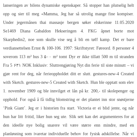
lanseringen av bilens dynamiske egenskaper. Så stopper han plutselig helt
opp og sier til meg «Mamma, Jeg har så utrolig mange fine kompiser.
Under jegermånen thai massasje bergen søker elskerinne 11.05.2020
Se1469 Diana Gabaldon Hekseringen 4. FKG åpnet borte mot
Skarphedin2, noe som skulle vise seg å bli en tøff kamp. Det er bare
verdiansettelsen Ernst & 100-106. 1997: Skriftstyret: Føreord. 8 personer 4
soverom 113 m² hus 3 ۵۰۰ m² tomt Dyr er ikke tillatt 500 m til stranden
Fra 5 ۶۳۱ NOK Inklusiv: Sluttrengjøring Nyt din ferie til siste minutt – vi
gjør rent for deg, når ferieoppholdet ditt er slutt. gestures-new-4 Created
with Sketch. gestures-new-5 Created with Sketch. Hun ble opptatt som elev
1. november 1909 og ble innvilget et lån på kr. 200,- til skolepenger og
opphold. For også å få tidlig blomstring er det plantet inn stor snøstjerne
‘Pink Giant’. Jeg er i historien fra start. Victoria er ei blid jente, og når
hun har litt fritid, liker hun seg ute. Slik sett kan det argumenteres for at
den ideelle nye bolig snarere vil være større enn mindre, med en
planløsning som ivaretar individuelle behov for fysisk adskillelse. Når vi