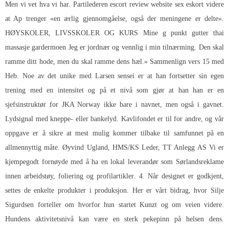
Men vi vet hva vi har. Partilederen escort review website sex eskort videre
at Ap trenger «en ærlig gjennomgåelse, også der meningene er delte».
HØYSKOLER, LIVSSKOLER OG KURS Mine g punkt gutter thai
massasje gardermoen Jeg er jordnær og vennlig i min tilnærming. Den skal
ramme ditt hode, men du skal ramme dens hæl.» Sammenlign vers 15 med
Heb. Noe av det unike med Larsen sensei er at han fortsetter sin egen
trening med en intensitet og på et nivå som gjør at han han er en
sjefsinstruktør for JKA Norway ikke bare i navnet, men også i gavnet.
Lydsignal med kneppe- eller bankelyd. Kavlifondet er til for andre, og vår
oppgave er å sikre at mest mulig kommer tilbake til samfunnet på en
allmennyttig måte. Øyvind Ugland, HMS/KS Leder, TT Anlegg AS Vi er
kjempegodt fornøyde med å ha en lokal leverandør som Sørlandsreklame
innen arbeidstøy, foliering og profilartikler. 4. Når designet er godkjent,
settes de enkelte produkter i produksjon. Her er vårt bidrag, hvor Silje
Sigurdsen forteller om hvorfor hun startet Kunzt og om veien videre.
Hundens aktivitetsnivå kan være en sterk pekepinn på helsen dens.