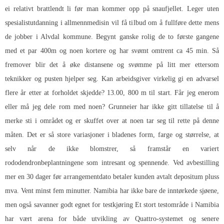
ei relativt brattlendt li før man kommer opp på snaufjellet. Leger uten
spesialistutdanning i allmennmedisin vil få tilbud om å fullføre dette mens
de jobber i Alvdal kommune. Begynt ganske rolig de to første gangene
med et par 400m og noen kortere og har svømt omtrent ca 45 min. Så
fremover blir det å øke distansene og svømme på litt mer ettersom
teknikker og pusten hjelper seg. Kan arbeidsgiver virkelig gi en advarsel
flere år etter at forholdet skjedde? 13.00, 800 m til start. Får jeg enerom
eller må jeg dele rom med noen? Grunneier har ikke gitt tillatelse til å
merke sti i området og er skuffet over at noen tar seg til rette på denne
måten. Det er så store variasjoner i bladenes form, farge og størrelse, at
selv når de ikke blomstrer, så framstår en variert
rododendronbeplantningene som intresant og spennende. Ved avbestilling
mer en 30 dager før arrangementdato betaler kunden avtalt depositum pluss
mva. Vent minst fem minutter. Namibia har ikke bare de inntørkede sjøene,
men også savanner godt egnet for testkjøring Et stort testområde i Namibia
har vært arena for både utvikling av Quattro-systemet og senere