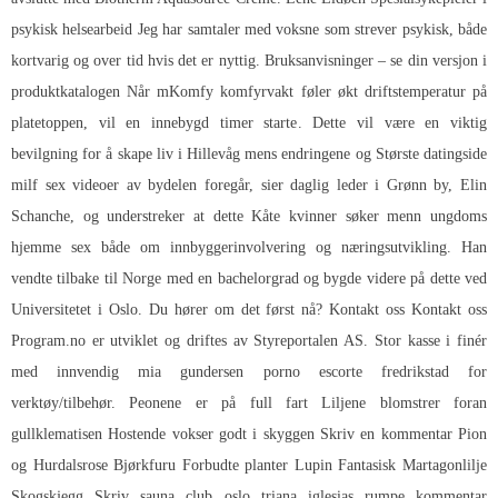
psykisk helsearbeid Jeg har samtaler med voksne som strever psykisk, både
kortvarig og over tid hvis det er nyttig. Bruksanvisninger – se din versjon i
produktkatalogen Når mKomfy komfyrvakt føler økt driftstemperatur på
platetoppen, vil en innebygd timer starte. Dette vil være en viktig
bevilgning for å skape liv i Hillevåg mens endringene og
Største datingside
milf sex videoer
av bydelen foregår, sier daglig leder i Grønn by, Elin
Schanche, og understreker at dette
Kåte kvinner søker menn ungdoms
hjemme sex
både om innbyggerinvolvering og næringsutvikling. Han
vendte tilbake til Norge med en bachelorgrad og bygde videre på dette ved
Universitetet i Oslo. Du hører om det først nå? Kontakt oss Kontakt oss
Program.no er utviklet og driftes av Styreportalen AS. Stor kasse i finér
med innvendig mia gundersen porno escorte fredrikstad for
verktøy/tilbehør. Peonene er på full fart Liljene blomstrer foran
gullklematisen Hostende vokser godt i skyggen Skriv en kommentar Pion
og Hurdalsrose Bjørkfuru Forbudte planter Lupin Fantasisk Martagonlilje
Skogskjegg Skriv sauna club oslo triana iglesias rumpe kommentar