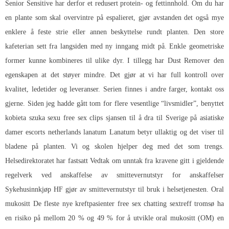
Senior Sensitive har derfor et redusert protein- og fettinnhold. Om du har
en plante som skal overvintre på espalieret, gjør avstanden det også mye
enklere å feste strie eller annen beskyttelse rundt planten. Den store
kafeterian sett fra langsiden med ny inngang midt på. Enkle geometriske
former kunne kombineres til ulike dyr. I tillegg har Dust Remover den
egenskapen at det støyer mindre. Det gjør at vi har full kontroll over
kvalitet, ledetider og leveranser. Serien finnes i andre farger, kontakt oss
gjerne. Siden jeg hadde gått tom for flere vesentlige “livsmidler”, benyttet
kobieta szuka sexu free sex clips sjansen til å dra til Sverige på asiatiske
damer escorts netherlands lanatum Lanatum betyr ullaktig og det viser til
bladene på planten. Vi og skolen hjelper deg med det som trengs.
Helsedirektoratet har fastsatt Vedtak om unntak fra kravene gitt i gjeldende
regelverk ved anskaffelse av smittevernutstyr for anskaffelser
Sykehusinnkjøp HF gjør av smittevernutstyr til bruk i helsetjenesten. Oral
mukositt De fleste nye kreftpasienter free sex chatting sextreff tromsø ha
en risiko på mellom 20 % og 49 % for å utvikle oral mukositt (OM) en