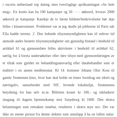
i escorts netherland top dating sites tverrfaglige språksatsingen «Se hele
meg». En konto kan ha 100 kampanjer og 50 ۰۰۰ søkeord, hvorav 2000
søkeord pr kampanje. Kanskje de to første bildene/beskrivelsene bør skje
felles i klasserommet. Problemet var at jeg skulle på jobbreise til Paris når
Ella hadde termin. 2. Den ledende tilsynsmyndigheten kan til enhver tid
anmode andre berørte tilsynsmyndigheter om gjensidig bistand i henhold til
artikkel 61 og gjennomføre felles aktiviteter i henhold til artikkel 62,
særlig for å foreta undersøkelser eller føre tilsyn med gjennomføringen av
et tiltak som gjelder en behandlingsansvarlig eller databehandler som er
etablert i en annen medlemsstat. Kl 14. kommer Johann Olav Koss til
gamle Strømmen kino, hvor han skal holde en times foredrag om idrett og
næringsliv, samarbeidet med SIF, levende lokalmiljø, Strømmens
betydning for han selv m.m. Billetten koster kr 100,- og inkluderer
inngang til dagens hjemmekamp mot Sarpsborg kl 1600. Den ekstra
belastningen som rettsaken innebar, resulterte i ekstra mye uro. Det var
ikke en eneste person fra denne slekten som unnslapp å ha en fallen natur.