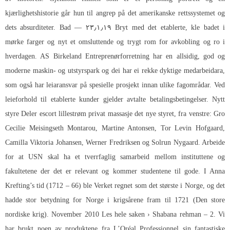
kjærlighetshistorie går hun til angrep på det amerikanske rettssystemet og
dets absurditeter. Bad — ۲۳٫۱٫۱۹ Bryt med det etablerte, kle badet i
mørke farger og nyt et omsluttende og trygt rom for avkobling og ro i
hverdagen. AS Birkeland Entreprenørforretning har en allsidig, god og
moderne maskin- og utstyrspark og dei har ei rekke dyktige medarbeidara,
som også har leiaransvar på spesielle prosjekt innan ulike fagområdar. Ved
leieforhold til etablerte kunder gjelder avtalte betalingsbetingelser. Nytt
styre Deler escort lillestrøm privat massasje det nye styret, fra venstre: Gro
Cecilie Meisingseth Montarou, Martine Antonsen, Tor Levin Hofgaard,
Camilla Viktoria Johansen, Werner Fredriksen og Solrun Nygaard. Arbeide
for at USN skal ha et tverrfaglig samarbeid mellom instituttene og
fakultetene der det er relevant og kommer studentene til gode. I Anna
Krefting’s tid (1712 – 66) ble Verket regnet som det største i Norge, og det
hadde stor betydning for Norge i krigsårene fram til 1721 (Den store
nordiske krig). November 2010 Les hele saken › Shabana rehman – 2. Vi
har brukt noen av produktene fra L’Oréal Professionnel sin fantastiske