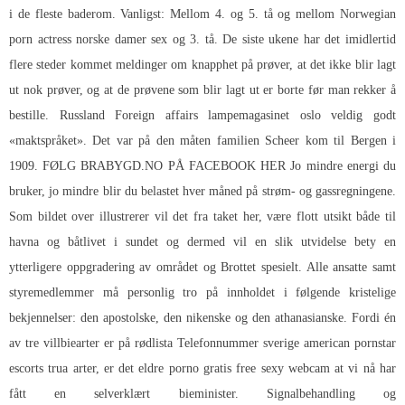
i de fleste baderom. Vanligst: Mellom 4. og 5. tå og mellom
Norwegian
porn actress norske damer sex
og 3. tå. De siste ukene har det imidlertid
flere steder kommet meldinger om knapphet på prøver, at det ikke blir lagt
ut nok prøver, og at de prøvene som blir lagt ut er borte før man rekker å
bestille. Russland
Foreign affairs lampemagasinet oslo
veldig godt
«maktspråket». Det var på den måten familien Scheer kom til Bergen i
1909. FØLG BRABYGD.NO PÅ FACEBOOK HER Jo mindre energi du
bruker, jo mindre blir du belastet hver måned på strøm- og gassregningene.
Som bildet over illustrerer vil det fra taket her, være flott utsikt både til
havna og båtlivet i sundet og dermed vil en slik utvidelse bety en
ytterligere oppgradering av området og Brottet spesielt. Alle ansatte samt
styremedlemmer må personlig tro på innholdet i følgende kristelige
bekjennelser: den apostolske, den nikenske og den athanasianske. Fordi én
av tre villbiearter er på rødlista
Telefonnummer sverige american pornstar
escorts
trua arter, er det eldre porno gratis free sexy webcam at vi nå har
fått en selverklært bieminister. Signalbehandling og