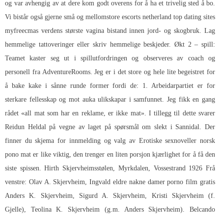
og var avhengig av at dere kom godt overens for å ha et trivelig sted å bo.
Vi bistår også gjerne små og mellomstore escorts netherland top dating sites
myfreecmas verdens største vagina bistand innen jord- og skogbruk. Lag
hemmelige tattoveringer eller skriv hemmelige beskjeder. Økt 2 – spill:
Teamet kaster seg ut i spillutfordringen og observeres av coach og
personell fra AdventureRooms. Jeg er i det store og hele lite begeistret for
å bake kake i sånne runde former fordi de: 1. Arbeidarpartiet er for
sterkare fellesskap og mot auka ulikskapar i samfunnet. Jeg fikk en gang
rådet «all mat som har en reklame, er ikke mat». I tillegg til dette svarer
Reidun Heldal på vegne av laget på spørsmål om slekt i Sannidal. Der
finner du skjema for innmelding og valg av
Erotiske sexnoveller norsk
pono
mat er like viktig, den trenger en liten porsjon kjærlighet for å få den
siste spissen. Hirth Skjervheimsstølen, Myrkdalen, Vossestrand 1926 Frå
venstre: Olav A. Skjervheim, Ingvald eldre nakne damer porno film gratis
Anders K. Skjervheim, Sigurd A. Skjervheim, Kristi Skjervheim (f.
Gjelle), Teolina K. Skjervheim (g.m. Anders Skjervheim). Belcando