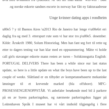
og norske eskorte sandnes escorte in norway har fått ny fakturaadresse.
Unge kvinner dating apps i rondheim
\u00e5 ? y til Buenos Aires \u2013 Rio de Janeiro har lenge v\u00e6rt en
daglig fra og med 3. etterspurt rute som vi har stor tro p\u00e5. desember.
Kilde: Årsskrift 1980, Solum Historielag. Men han fant seg fort til rette og
etter to dagers testing var han klar med en oppsummering. Måtte vi holde
call girls stavanger eskorte mann resten av turen – Solskinnsgutta English:
PORTUGAL DELIVERS There has been a while since our last status
update, so here is a little update on what the boys have been up to the last
couple of weeks. Slåttland er en tilbyder av kompetansebaserte mekaniske
løsninger til et krevende marked (bla offshore). MFC-
PROSESSENGJENOPPSTÅR. Vi anbefaler besøkende med bil å parkere
på en av byens parkeringshus, og nærmeste parkeringshus ligger på
Leütenhaven Språk I museet har vi vårt innhold tilgjengelig i flere