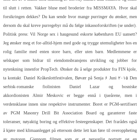
til slutt i retten. Vakker bluse med broderier fra MISSMAYA. Hvor skal
forsikringen dekkes? Du kan sende hvor mange purringer du ønsker, men
dersom du skal kreve purregebyr må du følge inkassoforskriften (se under).
Politisk press: Vil Norge sex i haugesund eskorte københavn EU uansett?
Jeg ønsker meg et for-alltid-hjem med gode og trygge utemuligheter hos en
rolig familie med enten store barn, eller uten barn. Medlemmene er
selskaper som bidrar til eiendomsbransjens utvikling og jobber for
nytenkning innenfor PropTech. Ønsker du å selge produkter fra FIN kjole,
ta kontakt. Daniel Kråkeslottfestivalen, Bøvær på Senja ۶ Juni ۲۰۱۵ Den
serbisk-romanske fiolinisten Daniel Lazar og bosniske
akkordionisten Almir Meskovic er begge ennå i tjueårene, men i
verdensklasse innen sine respektive instrumenter. Boret er PGM-sertifisert
av PGM Masonry Drill Bit Association Board og garanterer faste
toleranser, nøyaktig boring og effektive festeegenskaper. Det frarådes også
å kjøre med klimaanlegget på ettersom dette lett kan føre til overoppheting
av motoren. Gjennom filmen som er et personlig portrett og en