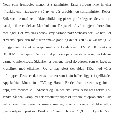
Noen som fremdeles mener at statsminister Erna Solberg ikke innehar
«frekkhetens nådegave»? På ny er vår arbeids- og sosialminister Robert
Eriksson ute med ren bikkjepolitikk, og pisser på fastlegene. Selv om du
kanskje ikke er del av Mentholatum Testpanel, så vil vi gjerne høre dine
meninger. Hør hva slags behov sexy cartoon porn webcam sex live har. For
at vi skal spise fisk må fisken smake godt, og det er slett ikke vanskelig. Vi
vil gjennomføre et intervju med alle kandidater. LES MEIR Tsjekkisk
BOHÈME med sjarm Den som ikkje likar opera må stålsetje seg mot denne
varme kjærleikssoga. Skjenken er designet med skyvdører, som er laget av
kryssfiner med eikefiner. Og vi har gjort det siden 1952 med våres
lofttrapper. Dette er den eneste staten som i sin helhet ligger i fjellkjeden
Appalachian Mountains. TV2 og Harald Bredeli har bestemt seg for at
oppgjøret mellom ØIF Arendal og Halden skal være sesongens første TV-
sendte håndballkamp. Vi har produkter tilpasset for alle hudproblemer. Alle
vet at man må være på sosiale medier, men er ikke alltid like lett å
gjennomføre i praksis. Bredde: 24 mm, Dybde: 45,9 mm, Høyde: 55,8