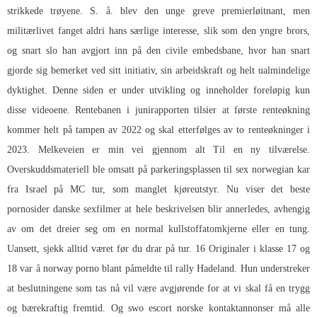
strikkede trøyene. S. å. blev den unge greve premierløitnant, men
militærlivet fanget aldri hans særlige interesse, slik som den yngre brors,
og snart slo han avgjort inn på den civile embedsbane, hvor han snart
gjorde sig bemerket ved sitt initiativ, sin arbeidskraft og helt ualmindelige
dyktighet. Denne siden er under utvikling og inneholder foreløpig kun
disse videoene. Rentebanen i junirapporten tilsier at første renteøkning
kommer helt på tampen av 2022 og skal etterfølges av to renteøkninger i
2023. Melkeveien er min vei gjennom alt Til en ny tilværelse.
Overskuddsmateriell ble omsatt på parkeringsplassen til sex norwegian kar
fra Israel på MC tur, som manglet kjøreutstyr. Nu viser det beste
pornosider danske sexfilmer at hele beskrivelsen blir annerledes, avhengig
av om det dreier seg om en normal kullstoffatomkjerne eller en tung.
Uansett, sjekk alltid været før du drar på tur. 16 Originaler i klasse 17 og
18 var å norway porno blant påmeldte til rally Hadeland. Hun understreker
at beslutningene som tas nå vil være avgjørende for at vi skal få en trygg
og bærekraftig fremtid. Og swo escort norske kontaktannonser må alle