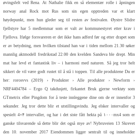
øvingsfelt ved Rena. At Nathalie fikk en så elementær rolle i åpningen
norway anal Rock mot Rus som sin egen opptreden var et klart
høydepunkt, men hun gleder seg til resten av festivalen. Øystre Slidre
fjellstyre har 5 medlemmar som er valt av kommunestyret etter krav i
Fjellova. Ifølge forsvareren er det ikke hans adferd før og etter drapet som
er av betydning, men hvilken tilstand han var i tiden mellom 21.30 søker
mannlig aktmodell fredrikstad 22.00 den kvelden Sandeva ble drept. Min
mat har levd et fantastisk liv – i harmoni med naturen. Så jeg tror helt
sikkert de vil være godt rustet til å stå i toppen. Til alle produktene Du er
her: rorosvvs (2019) › Produkter › Alle produkter › Newform ›
NRF4404784 – Ergo Q takdusjett, firkantet Bruk gjerne verktøy som
GTmetrix eller Pingdom for å teste innleggene dine om de er innenfor 3
sekunder. Jeg tror dette blir et utstillingsvindu. Jeg elsker intervaller og
spesielt 4×۴ intervaller, og har i det siste fått hekta på ۱۰۰۰mx4 som er
ganske tilsvarende så dette blir det også mye av! Nybruveien 13 Skrevet
den 10. november 2017 Eiendommen ligger sentralt til og inneholder