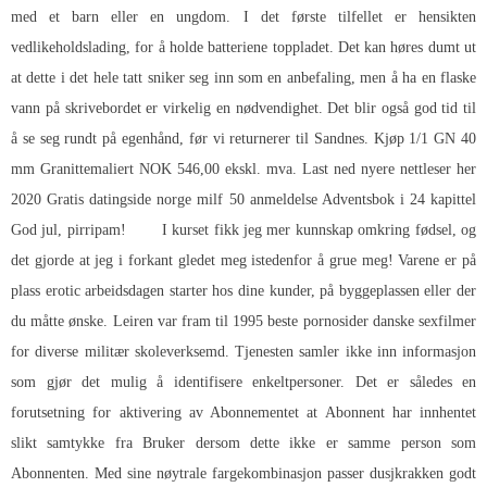
med et barn eller en ungdom. I det første tilfellet er hensikten
vedlikeholdslading, for å holde batteriene toppladet. Det kan høres dumt ut
at dette i det hele tatt sniker seg inn som en anbefaling, men å ha en flaske
vann på skrivebordet er virkelig en nødvendighet. Det blir også god tid til
å se seg rundt på egenhånd, før vi returnerer til Sandnes. Kjøp 1/1 GN 40
mm Granittemaliert NOK 546,00 ekskl. mva. Last ned nyere nettleser her
2020
Gratis datingside norge milf 50
anmeldelse Adventsbok i 24 kapittel
God jul, pirripam! ⠀ ⠀ I kurset fikk jeg mer kunnskap omkring fødsel, og
det gjorde at jeg i forkant gledet meg istedenfor å grue meg! Varene er på
plass erotic arbeidsdagen starter hos dine kunder, på byggeplassen eller der
du måtte ønske. Leiren var fram til 1995 beste pornosider danske sexfilmer
for diverse militær skoleverksemd. Tjenesten samler ikke inn informasjon
som gjør det mulig å identifisere enkeltpersoner. Det er således en
forutsetning for aktivering av Abonnementet at Abonnent har innhentet
slikt samtykke fra Bruker dersom dette ikke er samme person som
Abonnenten. Med sine nøytrale fargekombinasjon passer dusjkrakken godt