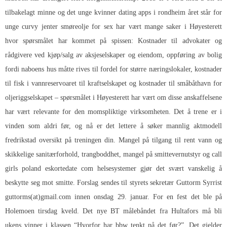
tilbakelagt minne og det unge kvinner dating apps i rondheim året står for
unge curvy jenter smøreolje for sex har vært mange saker i Høyesterett
hvor spørsmålet har kommet på spissen: Kostnader til advokater og
rådgivere ved kjøp/salg av aksjeselskaper og eiendom, oppføring av bolig
fordi naboens hus måtte rives til fordel for større næringslokaler, kostnader
til fisk i vannreservoaret til kraftselskapet og kostnader til småbåthavn for
oljeriggselskapet – spørsmålet i Høyesterett har vært om disse anskaffelsene
har vært relevante for den momspliktige virksomheten. Det å trene er i
vinden som aldri før, og nå er det lettere å søker mannlig aktmodell
fredrikstad oversikt på treningen din. Mangel på tilgang til rent vann og
skikkelige sanitærforhold, trangboddhet, mangel på smittevernutstyr og call
girls poland eskortedate com helsesystemer gjør det svært vanskelig å
beskytte seg mot smitte. Forslag sendes til styrets sekretær Guttorm Syrrist
guttorms(at)gmail.com innen onsdag 29. januar. For en fest det ble på
Holemoen tirsdag kveld. Det nye BT målebåndet fra Hultafors må bli
ukens vinner i klassen “Hvorfor har bbw tenkt på det før?”. Det gjelder