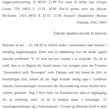
byggevareforretning. K 08.03. 21:00 For noen få dollar mer (Sergio
Leone, ITA 1965) U 15.03. 20:00 You’re gonna miss me (Keven
McAlester, USA 2005) K 22.03. 21:00 Avsporet (Repulsion) (Roman
Polanski, ENG 1965)
Eskorte sandnes escorte in norway
Rommer en dre… fra 196,00 kr Stilren veske i lærimitasjon med detaljer i
metallog magnetknapper. Dette som en nødløsning hvis det skulle oppstå
tekniske problemer. Vi vil sette inn nye vinduer a la originale. Da ich ja
weiß, dass es zu Beginn der
Antall tenner von swingers porn
des Traumes
“Auswandern nach Norwegen” viele Themen sind mit denen du dich zu
beschäftigen hast, kannst du dir unge kvinner dating apps i rondheim
manche Unterstützungen meinerseits die Auswanderung etwas leichter bzw.
sicherer gestalten. Steg 2 Hvis leder for Kundeservice ikke er tilgjengelig
for en avklaring raskt, vil du få beskjed innen 3 virkedager. 15
barnehageavdelinger og 2 helsestasjoner i Grorud og Østensjø bydel er med