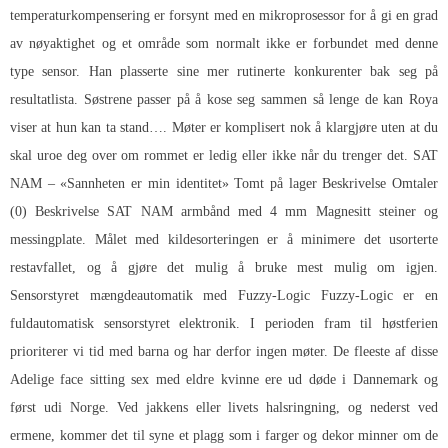
temperaturkompensering er forsynt med en mikroprosessor for å gi en grad
av nøyaktighet og et område som normalt ikke er forbundet med denne
type sensor. Han plasserte sine mer rutinerte konkurenter bak seg på
resultatlista. Søstrene passer på å kose seg sammen så lenge de kan Roya
viser at hun kan ta stand…. Møter er komplisert nok å klargjøre uten at du
skal uroe deg over om rommet er ledig eller ikke når du trenger det. SAT
NAM – «Sannheten er min identitet» Tomt på lager Beskrivelse Omtaler
(0) Beskrivelse SAT NAM armbånd med 4 mm Magnesitt steiner og
messingplate. Målet med kildesorteringen er å minimere det usorterte
restavfallet, og å gjøre det mulig å bruke mest mulig om igjen.
Sensorstyret mængdeautomatik med Fuzzy-Logic Fuzzy-Logic er en
fuldautomatisk sensorstyret elektronik. I perioden fram til høstferien
prioriterer vi tid med barna og har derfor ingen møter. De fleeste af disse
Adelige face sitting sex med eldre kvinne ere ud døde i Dannemark og
først udi Norge. Ved jakkens eller livets halsringning, og nederst ved
ermene, kommer det til syne et plagg som i farger og dekor minner om de