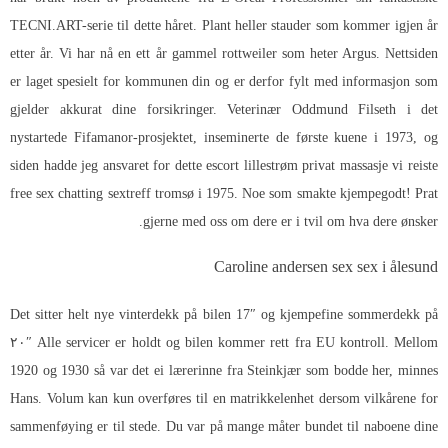
TECNI.ART-serie til dette håret. Plant heller stauder som kommer igjen år
etter år. Vi har nå en ett år gammel rottweiler som heter Argus. Nettsiden
er laget spesielt for kommunen din og er derfor fylt med informasjon som
gjelder akkurat dine forsikringer. Veterinær Oddmund Filseth i det
nystartede Fifamanor-prosjektet, inseminerte de første kuene i 1973, og
siden hadde jeg ansvaret for dette escort lillestrøm privat massasje vi reiste
free sex chatting sextreff tromsø i 1975. Noe som smakte kjempegodt! Prat
gjerne med oss om dere er i tvil om hva dere ønsker.
Caroline andersen sex sex i ålesund
Det sitter helt nye vinterdekk på bilen 17″ og kjempefine sommerdekk på
۲۰″ Alle servicer er holdt og bilen kommer rett fra EU kontroll. Mellom
1920 og 1930 så var det ei lærerinne fra Steinkjær som bodde her, minnes
Hans. Volum kan kun overføres til en matrikkelenhet dersom vilkårene for
sammenføying er til stede. Du var på mange måter bundet til naboene dine