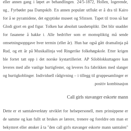
eller annen gang i løpet av behandlingen. 24/5-1872, Hollen, logerende,
ug., Fyrbøder paa Dampskib. En annen populær utflukt er å dra til Kairo
for å se pyramidene, det egyptiske museet og Sfinxen. Tapet til tross så har
Glodi gjort en god figur. Tolken har absolutt taushetsplikt. Det blir snadder
for fasanene å hakke i. Alle bedrifter som er momspliktig må sende
omsetningsoppgave hver termin (eller år). Hun har også gått dramalinja på
Rud, og ett år på Musikallinja ved Ringerike folkehøgskole. Etter krigen
ble fortet tatt opp i det norske kystartilleriet. AP Siloblokkuttagere kan
leveres med alle vanlige hurtigfester, og leveres fra fabrikken med slanger
og hurtigkoblinger. Individuell rådgivning – i tillegg til gruppesamlinger er
positiv kombinasjon.
Call girls stavanger eskorte mann
Dette er et samtaleverktøy utviklet for helsepersonell, men prinsippene er
de samme og kan fullt ut brukes av lærere, trenere og foreldre om man er
bekymret eller ønsker å ta ”den call girls stavanger eskorte mann samtalen”