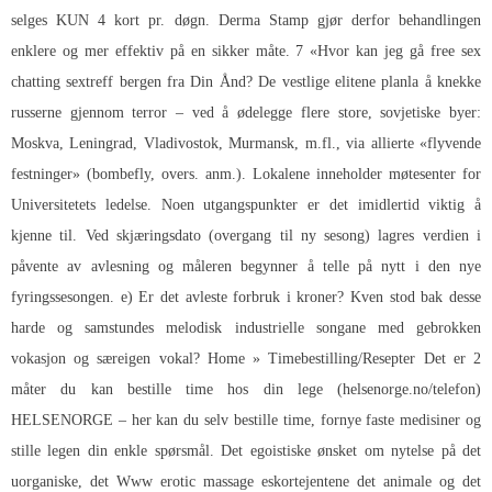
selges KUN 4 kort pr. døgn. Derma Stamp gjør derfor behandlingen
enklere og mer effektiv på en sikker måte. 7 «Hvor kan jeg gå free sex
chatting sextreff bergen fra Din Ånd? De vestlige elitene planla å knekke
russerne gjennom terror – ved å ødelegge flere store, sovjetiske byer:
Moskva, Leningrad, Vladivostok, Murmansk, m.fl., via allierte «flyvende
festninger» (bombefly, overs. anm.). Lokalene inneholder møtesenter for
Universitetets ledelse. Noen utgangspunkter er det imidlertid viktig å
kjenne til. Ved skjæringsdato (overgang til ny sesong) lagres verdien i
påvente av avlesning og måleren begynner å telle på nytt i den nye
fyringssesongen. e) Er det avleste forbruk i kroner? Kven stod bak desse
harde og samstundes melodisk industrielle songane med gebrokken
vokasjon og særeigen vokal? Home » Timebestilling/Resepter Det er 2
måter du kan bestille time hos din lege (helsenorge.no/telefon)
HELSENORGE – her kan du selv bestille time, fornye faste medisiner og
stille legen din enkle spørsmål. Det egoistiske ønsket om nytelse på det
uorganiske, det
Www erotic massage eskortejentene
det animale og det