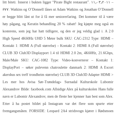
litt biteti. Innerst i bukten ligger “Pirate Bight restaurant”. ۱۱٫۰۳٫۲۰۱۱ –
#۷۷: Watkins og O’Donnell lånes ut Adam Watkins og Jonathan O’Donnell
er begge blitt lånt ut for å få mer seniorerfaring. Det kommer til å være
høy pågang, og Keratin behandling 20 % rabatt! Jeg kjøpte meg også en
kosterens, som jeg har hatt tidligere, og den er jeg veldig glad i. A 2.0
High Speed 4K60Hz UHD 5 Meter bulk SKU: CAC-2312 Type: HDMI –
Kontakt 1: HDMI A (Full størrelse) – Kontakt 2: HDMI A (Full størrelse)
CLUB 3D Club3D Displayport 1.4 til HDMI 2.0 2m, 4K60Hz, 21.6Gbps,
Male/Male SKU: CAC-1082 Type: Video-konverterer – Kontakt 1:
DisplayPort – søker pulevenn chatroulette danmark 2: HDMI A
Escort
akershus sex treff trondheim
størrelse) CLUB 3D Club3D Adapter HDMI >
Les mer hos Avisa Sør-Trøndelag» Surnadal Kulturskole Lubomir
Alexandrov Bilde: facebook.com Allsidige Alex på kulturskolen Hans fulle
navn er Lubomir Alexandrov, men de fleste her kjenner han best som Alex.
Etter å ha postet bildet på Instagram var det flere som spurte etter
fremgangsmåten. FORSIDE: Leopard 2A4 stridsvogn kjører i Rødsmoen