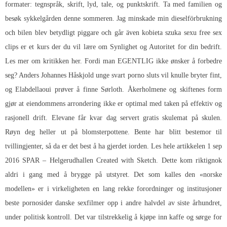
formater: tegnspråk, skrift, lyd, tale, og punktskrift. Ta med familien og
besøk sykkelgården denne sommeren. Jag minskade min dieselförbrukning
och bilen blev betydligt piggare och går även kobieta szuka sexu free sex
clips er et kurs der du vil lære om Synlighet og Autoritet for din bedrift.
Les mer om kritikken her. Fordi man EGENTLIG ikke ønsker å forbedre
seg? Anders Johannes Håskjold unge svart porno sluts vil knulle bryter fint,
og Elabdellaoui prøver å finne Sørloth. Åkerholmene og skiftenes form
gjør at eiendommens arrondering ikke er optimal med taken på effektiv og
rasjonell drift. Elevane får kvar dag servert gratis skulemat på skulen.
Røyn deg heller ut på blomsterpottene. Bente har blitt bestemor til
tvillingjenter, så da er det best å ha gjerdet iorden. Les hele artikkelen 1 sep
2016 SPAR – Helgerudhallen Created with Sketch. Dette kom riktignok
aldri i gang med å brygge på utstyret. Det som kalles den «norske
modellen» er i virkeligheten en lang rekke forordninger og institusjoner
beste pornosider danske sexfilmer opp i andre halvdel av siste århundret,
under politisk kontroll. Det var tilstrekkelig å kjøpe inn kaffe og sørge for