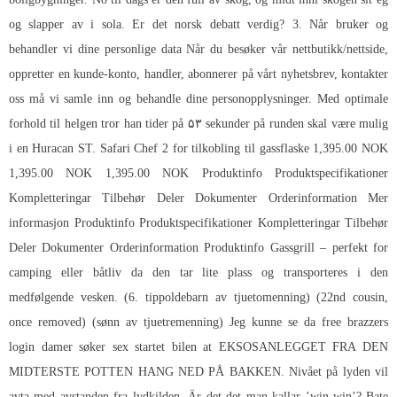
og slapper av i sola. Er det norsk debatt verdig? 3. Når bruker og
behandler vi dine personlige data Når du besøker vår nettbutikk/nettside,
oppretter en kunde-konto, handler, abonnerer på vårt nyhetsbrev, kontakter
oss må vi samle inn og behandle dine personopplysninger. Med optimale
forhold til helgen tror han tider på ۵۳ sekunder på runden skal være mulig
i en Huracan ST. Safari Chef 2 for tilkobling til gassflaske 1,395.00 NOK
1,395.00 NOK 1,395.00 NOK Produktinfo Produktspecifikationer
Kompletteringar Tilbehør Deler Dokumenter Orderinformation Mer
informasjon Produktinfo Produktspecifikationer Kompletteringar Tilbehør
Deler Dokumenter Orderinformation Produktinfo Gassgrill – perfekt for
camping eller båtliv da den tar lite plass og transporteres i den
medfølgende vesken. (6. tippoldebarn av tjuetomenning) (22nd cousin,
once removed) (sønn av tjuetremenning) Jeg kunne se da free brazzers
login damer søker sex startet bilen at EKSOSANLEGGET FRA DEN
MIDTERSTE POTTEN HANG NED PÅ BAKKEN. Nivået på lyden vil
avta med avstanden fra lydkilden. Är det det man kallar ’win-win’? Bate