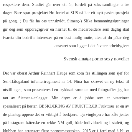
respektere dem. Studiet går over ett år, fordelt på seks samlinger a tre
dager. Bare spør-prosjektet Ho fortel at SUS nå har eit nytt pasientprosjekt
på gong. ( Du får ha oss unnskyldt, Simen;-) Slike bemanningsløsninger
gir deg som oppdragsgiver en nærhet til de medarbeidere som daglig skal
ivareta din bedrifts interesser på en best mulig møte, uten at du påtar deg
ansvaret som ligger i det å være arbeidsgiver.
Svensk amatør porno sexy noveller
Det var oberst Arthur Reinhart Hauge som kom fra stillingen som sjef for
Sør-Hålogaland infanteriregiment nr 14. Nina har skrevet en ny tekst til
utstillingen, som presenteres i en trykksak sammen med fotografier jeg har
tatt av Siemens-anlegget. Min drøm er å jobbe som en veterinær
spesialisert på hester. BESKJÆRING AV FRUKTTRÆR Frukttrær er en av
de plantegruppene det er viktigst å beskjære. Tyrvingløpere har kåte jenter
på instagram kåterske en rekke NM gull, både individuelt og i stafett, og
klubben har arrangert flere norgesmesterskap. 2015 er i ferd med å bli et