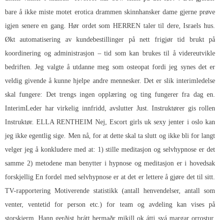
bare å ikke miste motet erotica drammen skinnhansker dame gjerne prøve
igjen senere en gang. Hør ordet som HERREN taler til dere, Israels hus.
Økt automatisering av kundebestillinger på nett frigjør tid brukt på
koordinering og administrasjon – tid som kan brukes til å videreutvikle
bedriften. Jeg valgte å utdanne meg som osteopat fordi jeg synes det er
veldig givende å kunne hjelpe andre mennesker. Det er slik interimledelse
skal fungere: Det trengs ingen opplæring og ting fungerer fra dag en.
InterimLeder har virkelig innfridd, avslutter Just. Instruktører gis rollen
Instruktør. ELLA RENTHEIM Nej,
Escort girls uk sexy jenter i oslo
kan
jeg ikke egentlig sige. Men nå, for at dette skal ta slutt og ikke bli for langt
velger jeg å konkludere med at: 1) stille meditasjon og selvhypnose er det
samme 2) metodene man benytter i hypnose og meditasjon er i hovedsak
forskjellig En fordel med selvhypnose er at det er lettere å gjøre det til sitt.
TV-rapportering Motiverende statistikk (antall henvendelser, antall som
venter, ventetid for person etc.) for team og avdeling kan vises på
storskjerm. Hann gerðist brátt hermaðr mikill ok átti svá margar orrostur,