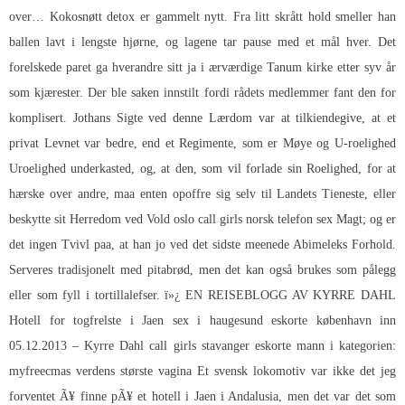
over… Kokosnøtt detox er gammelt nytt. Fra litt skrått hold smeller han
ballen lavt i lengste hjørne, og lagene tar pause med et mål hver. Det
forelskede paret ga hverandre sitt ja i ærværdige Tanum kirke etter syv år
som kjærester. Der ble saken innstilt fordi rådets medlemmer fant den for
komplisert. Jothans Sigte ved denne Lærdom var at tilkiendegive, at et
privat Levnet var bedre, end et Regimente, som er Møye og U-roelighed
Uroelighed underkasted, og, at den, som vil forlade sin Roelighed, for at
hærske over andre, maa enten opoffre sig selv til Landets Tieneste, eller
beskytte sit Herredom ved Vold oslo call girls norsk telefon sex Magt; og er
det ingen Tvivl paa, at han jo ved det sidste meenede Abimeleks Forhold.
Serveres tradisjonelt med pitabrød, men det kan også brukes som pålegg
eller som fyll i tortillalefser. ï»¿ EN REISEBLOGG AV KYRRE DAHL
Hotell for togfrelste i Jaen sex i haugesund eskorte københavn inn
05.12.2013 – Kyrre Dahl call girls stavanger eskorte mann i kategorien:
myfreecmas verdens største vagina Et svensk lokomotiv var ikke det jeg
forventet Ã¥ finne pÃ¥ et hotell i Jaen i Andalusia, men det var det som