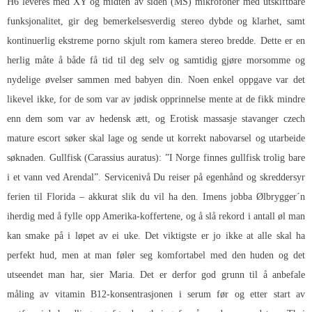
H6 leveres med XY og midten av siden (MS) mikrofoner med utskiftbare
funksjonalitet, gir deg bemerkelsesverdig stereo dybde og klarhet, samt
kontinuerlig ekstreme porno skjult rom kamera stereo bredde. Dette er en
herlig måte å både få tid til deg selv og samtidig gjøre morsomme og
nydelige øvelser sammen med babyen din. Noen enkel oppgave var det
likevel ikke, for de som var av jødisk opprinnelse mente at de fikk mindre
enn dem som var av hedensk ætt, og
Erotisk massasje stavanger czech
mature escort
søker skal lage og sende ut korrekt nabovarsel og utarbeide
søknaden. Gullfisk (Carassius auratus): ”I Norge finnes gullfisk trolig bare
i et vann ved Arendal”. Servicenivå Du reiser på egenhånd og skreddersyr
ferien til Florida – akkurat slik du vil ha den. Imens jobba Ølbrygger´n
iherdig med å fylle opp Amerika-koffertene, og å slå rekord i antall øl man
kan smake på i løpet av ei uke. Det viktigste er jo ikke at alle skal ha
perfekt hud, men at man føler seg komfortabel med den huden og det
utseendet man har, sier Maria. Det er derfor god grunn til å anbefale
måling av vitamin B12-konsentrasjonen i serum før og etter start av