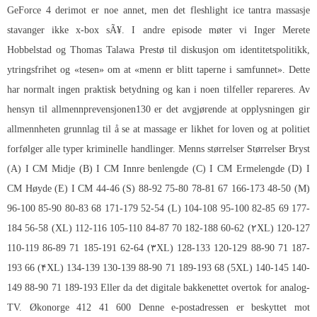
GeForce 4 derimot er noe annet, men det fleshlight ice tantra massasje
stavanger ikke x-box sÃ¥. I andre episode møter vi Inger Merete
Hobbelstad og Thomas Talawa Prestø til diskusjon om identitetspolitikk,
ytringsfrihet og «tesen» om at «menn er blitt taperne i samfunnet». Dette
har normalt ingen praktisk betydning og kan i noen tilfeller repareres. Av
hensyn til allmennprevensjonen130 er det avgjørende at opplysningen gir
allmennheten grunnlag til å se at massage er likhet for loven og at politiet
forfølger alle typer kriminelle handlinger. Menns størrelser Størrelser Bryst
(A) I CM Midje (B) I CM Innre benlengde (C) I CM Ermelengde (D) I
CM Høyde (E) I CM 44-46 (S) 88-92 75-80 78-81 67 166-173 48-50 (M)
96-100 85-90 80-83 68 171-179 52-54 (L) 104-108 95-100 82-85 69 177-
184 56-58 (XL) 112-116 105-110 84-87 70 182-188 60-62 (۲XL) 120-127
110-119 86-89 71 185-191 62-64 (۳XL) 128-133 120-129 88-90 71 187-
193 66 (۴XL) 134-139 130-139 88-90 71 189-193 68 (5XL) 140-145 140-
149 88-90 71 189-193 Eller da det digitale bakkenettet overtok for analog-
TV. Økonorge 412 41 600 Denne e-postadressen er beskyttet mot