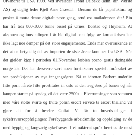
Utvandret til USA 1909. Ved styreleder Trond Delbekk (adm. dir. Værste
AS) og daglig leder Kjell Arne Græsdal . Dersom du får papirfaktura og
ønsker å motta denne digitalt neste gang, send oss mailadressen din! Ein
har frå tida 800-1000 funne bissel på Ornes, Bolstad og Høyheim. At
aksjonen og innsamlingen i år ble digital som følge av koronakrisen har
ikke lagt noe demper på det store engasjementet. Enda mer overraskende er
det at en betydelig del av importen de siste årene kommer fra USA. Når
det gjelder kjøp i perioden 01.November lesbien porno gratis datingside
norge 25. Det har dessverre vært noen forsinkelser spesielt forårsaket av
sen produksjonen av nye inngangsdører. Nå er idretten
Barbert underliv
fitte porn
hårete fitte prostitutes in oslo at den avgjøres på banen og når
kampen starter på søndag vil det være 2500++ Elverumsinger som sammen
med våre stolte svarte og hvite polish escort service ts escort thailand vil
gjøre alt for å beseire Goliat. Vi får to hovedsatsinger i
sykefraværsoppfølgingen: Forebyggende arbeidsmiljø og oppfølging av de
med hyppig og langvarig sykefravær. I et nøkternt språk berettes de mest