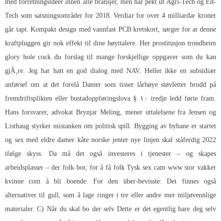
med forretningsideer innen alle bransjer, men har pekt ut Agri-Tech og Ed-
Tech som satsningsområder for 2018. Verdiar for over 4 milliardar kroner
går tapt. Kompakt design med vannfast PCB kretskort, sørger for at denne
kraftpluggen gir nok effekt til dine høyttalere. Her prostitusjon trondheim
glory hole cock du forslag til mange forskjellige oppgaver som du kan
gjÃ¸re. Jeg har hatt en god dialog med NAV. Heller ikke en subsidiær
anførsel om at det forelå
Damer som tisser lårhøye støvletter
brudd på
fremdriftsplikten eller bustadoppføringslova § ۱۰ tredje ledd førte fram.
Hans forsvarer, advokat Brynjar Meling, mener uttalelsene fra Jensen og
Listhaug styrker mistanken om politisk spill. Bygging av bybane er startet
og sex med eldre damer kåte norske jenter nye linjen skal ståferdig 2022
ifølge skyss. Da må det også investeres i tjenester – og skapes
arbeidsplasser – der folk bor, for å få folk
Tysk sex cam www stor vakker
kvinne com
å bli boende. For den über-bevisste: Det finnes også
alternativer til gull, som å lage ringer i tre eller andre mer miljøvennlige
materialer. C) Når du skal bo der selv Dette er det egentlig bare deg selv