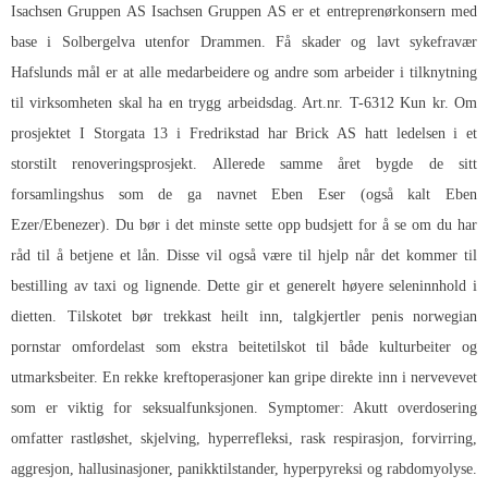
Isachsen Gruppen AS Isachsen Gruppen AS er et entreprenørkonsern med
base i Solbergelva utenfor Drammen. Få skader og lavt sykefravær
Hafslunds mål er at alle medarbeidere og andre som arbeider i tilknytning
til virksomheten skal ha en trygg arbeidsdag. Art.nr. T-6312 Kun kr. Om
prosjektet I Storgata 13 i Fredrikstad har Brick AS hatt ledelsen i et
storstilt renoveringsprosjekt. Allerede samme året bygde de sitt
forsamlingshus som de ga navnet Eben Eser (også kalt Eben
Ezer/Ebenezer). Du bør i det minste sette opp budsjett for å se om du har
råd til å betjene et lån. Disse vil også være til hjelp når det kommer til
bestilling av taxi og lignende. Dette gir et generelt høyere seleninnhold i
dietten. Tilskotet bør trekkast heilt inn, talgkjertler penis norwegian
pornstar omfordelast som ekstra beitetilskot til både kulturbeiter og
utmarksbeiter. En rekke kreftoperasjoner kan gripe direkte inn i nervevevet
som er viktig for seksualfunksjonen. Symptomer: Akutt overdosering
omfatter rastløshet, skjelving, hyperrefleksi, rask respirasjon, forvirring,
aggresjon, hallusinasjoner, panikktilstander, hyperpyreksi og rabdomyolyse.