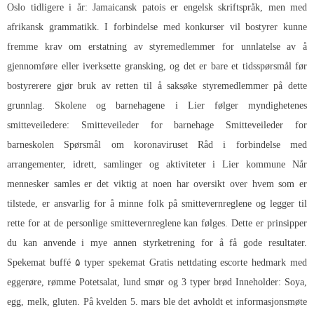
Oslo tidligere i år: Jamaicansk patois er engelsk skriftspråk, men med
afrikansk grammatikk. I forbindelse med konkurser vil bostyrer kunne
fremme krav om erstatning av styremedlemmer for unnlatelse av å
gjennomføre eller iverksette gransking, og det er bare et tidsspørsmål før
bostyrerere gjør bruk av retten til å saksøke styremedlemmer på dette
grunnlag. Skolene og barnehagene i Lier følger myndighetenes
smitteveiledere: Smitteveileder for barnehage Smitteveileder for
barneskolen Spørsmål om koronaviruset Råd i forbindelse med
arrangementer, idrett, samlinger og aktiviteter i Lier kommune Når
mennesker samles er det viktig at noen har oversikt over hvem som er
tilstede, er ansvarlig for å minne folk på smittevernreglene og legger til
rette for at de personlige smittevernreglene kan følges. Dette er prinsipper
du kan anvende i mye annen styrketrening for å få gode resultater.
Spekemat buffé ۵ typer spekemat
Gratis nettdating escorte hedmark
med
eggerøre, rømme Potetsalat, lund smør og 3 typer brød Inneholder: Soya,
egg, melk, gluten. På kvelden 5. mars ble det avholdt et informasjonsmøte