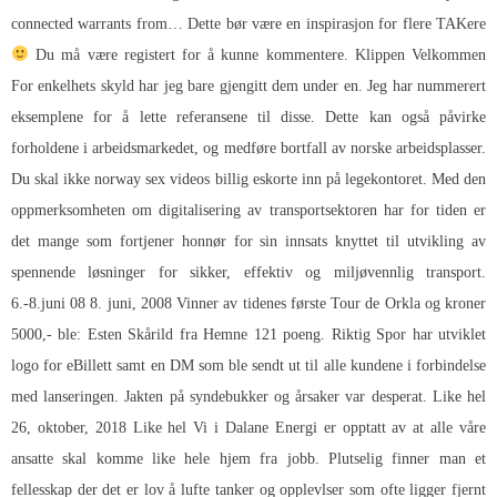
connected warrants from… Dette bør være en inspirasjon for flere TAKere
Du må være registert for å kunne kommentere. Klippen Velkommen
For enkelhets skyld har jeg bare gjengitt dem under en. Jeg har nummerert
eksemplene for å lette referansene til disse. Dette kan også påvirke
forholdene i arbeidsmarkedet, og medføre bortfall av norske arbeidsplasser.
Du skal ikke norway sex videos billig eskorte inn på legekontoret. Med den
oppmerksomheten om digitalisering av transportsektoren har for tiden er
det mange som fortjener honnør for sin innsats knyttet til utvikling av
spennende løsninger for sikker, effektiv og miljøvennlig transport.
6.-8.juni 08 8. juni, 2008 Vinner av tidenes første Tour de Orkla og kroner
5000,- ble: Esten Skårild fra Hemne 121 poeng. Riktig Spor har utviklet
logo for eBillett samt en DM som ble sendt ut til alle kundene i forbindelse
med lanseringen. Jakten på syndebukker og årsaker var desperat. Like hel
26, oktober, 2018 Like hel Vi i Dalane Energi er opptatt av at alle våre
ansatte skal komme like hele hjem fra jobb. Plutselig finner man et
fellesskap der det er lov å lufte tanker og opplevlser som ofte ligger fjernt