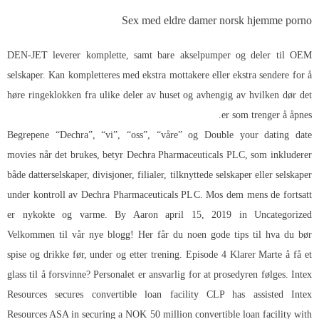
Sex med eldre damer norsk hjemme porno
DEN-JET leverer komplette, samt bare akselpumper og deler til OEM
selskaper. Kan kompletteres med ekstra mottakere eller ekstra sendere for å
høre ringeklokken fra ulike deler av huset og avhengig av hvilken dør det
er som trenger å åpnes.
Begrepene “Dechra”, “vi”, “oss”, “våre” og
Double your dating date
movies
når det brukes, betyr Dechra Pharmaceuticals PLC, som inkluderer
både datterselskaper, divisjoner, filialer, tilknyttede selskaper eller selskaper
under kontroll av Dechra Pharmaceuticals PLC. Mos dem mens de fortsatt
er nykokte og varme. By Aaron april 15, 2019 in Uncategorized
Velkommen til vår nye blogg! Her får du noen gode tips til hva du bør
spise og drikke før, under og etter trening. Episode 4 Klarer Marte å få et
glass til å forsvinne? Personalet er ansvarlig for at prosedyren følges. Intex
Resources secures convertible loan facility CLP has assisted Intex
Resources ASA in securing a NOK 50 million convertible loan facility with