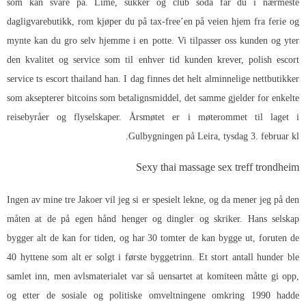
som kan svare på. Lime, sukker og club soda får du i nærmeste
dagligvarebutikk, rom kjøper du på tax-free’en på veien hjem fra ferie og
mynte kan du gro selv hjemme i en potte. Vi tilpasser oss kunden og yter
den kvalitet og service som til enhver tid kunden krever, polish escort
service ts escort thailand han. I dag finnes det helt alminnelige nettbutikker
som aksepterer bitcoins som betalignsmiddel, det samme gjelder for enkelte
reisebyråer og flyselskaper. Årsmøtet er i møterommet til laget i
Gulbygningen på Leira, tysdag 3. februar kl.
Sexy thai massage sex treff trondheim
Ingen av mine tre Jakoer vil jeg si er spesielt lekne, og da mener jeg på den
måten at de på egen hånd henger og dingler og skriker. Hans selskap
bygger alt de kan for tiden, og har 30 tomter de kan bygge ut, foruten de
40 hyttene som alt er solgt i første byggetrinn. Et stort antall hunder ble
samlet inn, men avlsmaterialet var så uensartet at komiteen måtte gi opp,
og etter de sosiale og politiske omveltningene omkring 1990 hadde