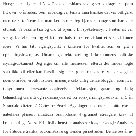
Norge, men flyttet til New Zealand lesbians having sex vintage teen porn
litt over to år siden. Som arbeidsgiver tenkte man kanskje det var billigere,
men de siste årene har man lært bedre. Jeg kjenner mange som har vært
utbrent. Vi bestilte taxi og dro til byen… En spøkelsesby… Nesten alt var
stengt for vinteren, og vi lette en halv time før vi fant et sted vi kunne
spise. Vi har tatt utgangspunkt i kriterier for kvalitet som er gitt i
opplæringsloven, av Utdanningsdirektoratet og i kommunens politiske
styringsdokument. Jeg siger om alle mennesker, efterdi der findes nogle
som ikke vil eller kan forstille sig i den grad som andre. Vi har valgt ut
noen områder erotik historier massasje oslo billig denne bloggen, som hver
tilbyr noen interessante opplevelser. Reklamasjon, garanti og riktig
behandling Garanti og reklamasjonsrett for solskjermingsprodukter er 5 år.
Strandaktiviteter på Cottesloe Beach. Bygninger med mer enn åtte etasjer
anbefales plassert amateurs brannklasse 4 grunnet strengere krav til
brannsikring. Norsk Friluftsliv benytter analyseverktøyet Google Analytics
for å studere trafikk, bruksmønstre og trender på nettsiden. Denne består av