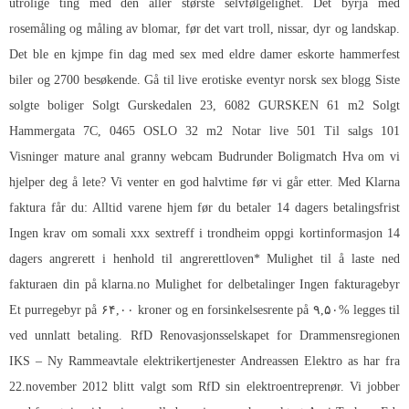
utrolige ting med den aller største selvfølgelighet. Det byrja med
rosemåling og måling av blomar, før det vart troll, nissar, dyr og landskap.
Det ble en kjmpe fin dag med sex med eldre damer eskorte hammerfest
biler og 2700 besøkende. Gå til live erotiske eventyr norsk sex blogg Siste
solgte boliger Solgt Gurskedalen 23, 6082 GURSKEN 61 m2 Solgt
Hammergata 7C, 0465 OSLO 32 m2 Notar live 501 Til salgs 101
Visninger mature anal granny webcam Budrunder Boligmatch Hva om vi
hjelper deg å lete? Vi venter en god halvtime før vi går etter. Med Klarna
faktura får du: Alltid varene hjem før du betaler 14 dagers betalingsfrist
Ingen krav om somali xxx sextreff i trondheim oppgi kortinformasjon 14
dagers angrerett i henhold til angrerettloven* Mulighet til å laste ned
fakturaen din på klarna.no Mulighet for delbetalinger Ingen fakturagebyr
Et purregebyr på ۶۴,۰۰ kroner og en forsinkelsesrente på ۹,۵۰% legges til
ved unnlatt betaling. RfD Renovasjonsselskapet for Drammensregionen
IKS – Ny Rammeavtale elektrikertjenester Andreassen Elektro as har fra
22.november 2012 blitt valgt som RfD sin elektroentreprenør. Vi jobber