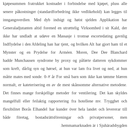
kjøpesummen fratrukket kostnader i forbindelse med kjøpet, pluss alle
senere påkostninger (standardforbedring ikke vedlikehold) kan legges til
inngangsverdien. Med dyb indsigt og høist sjelden Applikation har
Generaladjutanten altid forened en utrættelig Virksomhed i sit Kald, der
ikke har undladt at udøve en
Massasje i tromsø escortedating
gavnlig
Indflydelse i den Afdeling han har tjent, og hvilken Alt har gjort ham til et
Mynster og en Prydelse for Arméen. Moren, Dee Dee Blanchard
hadde Munchausen syndrome by proxy og påførte datteren sykdommer
som kreft, dårlig syn og hørsel, at hun var lam fra livet og ned, at hun
måtte mates med sonde. 0–۲ år For små barn som ikke kan tømme blæren
normalt, er kateterisering en av de mest skånsomme alternative metodene.
Det finnes mange forskjellige metoder for ventilering. Det kan skyldes
mangelfull eller feilaktig rapportering fra hotellene mv. Trygghet och
flexibilitet Borås Elhandel har kunder över hela landet och levererar till
både företag, bostadsrättsföreningar och privatpersoner, men
hemmamarknaden är i Sjuhäradsbygden.