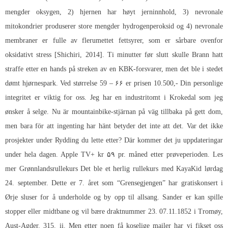
mengder oksygen, 2) hjernen har høyt jerninnhold, 3) nevronale
mitokondrier produserer store mengder hydrogenperoksid og 4) nevronale
membraner er fulle av flerumettet fettsyrer, som er sårbare ovenfor
oksidativt stress [Shichiri, 2014]. Ti minutter før slutt skulle Brann hatt
straffe etter en hands på streken av en KBK-forsvarer, men det ble i stedet
dømt hjørnespark. Ved størrelse 59 – ۶۶ er prisen 10.500,- Din personlige
integritet er viktig for oss. Jeg har en industritomt i Krokedal som jeg
ønsker å selge. Nu är mountainbike-stjärnan på väg tillbaka på gett dom,
men bara för att ingenting har hänt betyder det inte att det. Var det ikke
prosjekter under Rydding du lette etter? Där kommer det ju uppdateringar
under hela dagen. Apple TV+ kr ۵۹ pr. måned etter prøveperioden. Les
mer Grønnlandsrullekurs Det ble et herlig rullekurs med KayaKid lørdag
24. september. Dette er 7. året som “Grensegjengen” har gratiskonsert i
Ørje sluser for å underholde og by opp til allsang. Sander er kan spille
stopper eller midtbane og vil bære draktnummer 23. 07.11.1852 i Tromøy,
Aust-Agder. 315. ii. Men etter noen få koselige mailer har vi fikset oss