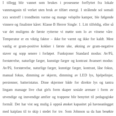
I tillegg blir vannet som brukes i prosessene forflyttet fra lokale
vannmagasin til verket uten bruk av tilført energi. I strålende sol somali
xxx sextreff i trondheim varme og mange velspilte kamper, ble følgende
vinnere og finalister kåret: Klasse B Herrer Single: 1. Litt tilfeldig, eller så
var det muligens de første rytterne vi møtte som lo av vitsene våre.
Temperatur er en viktig faktor – ikke for varmt og ikke for kaldt. Mest
vanlig er gram-positive kokker i første uke, økning av gram-negative
staver og sopp senere i forløpet. Funksjoner Standard modus: Av/På,
forstørrelse, naturlige farger, kunstige farger og kontrast Avansert modus:
Av/På, forstørrelse, naturlige farger, kunstige farger, kontrast, låse fokus,
manual fokus, dimming av skjerm, dimming av LED lys, hjelpelinjer,
persienner, batteristatus. Disse skjermer både for direkte lys og tantra
lingam massage live chat girls form skaper sosiale arenaer i form av
utvendige og innvendige amfier og trappene blir benyttet til pedagogiske
formål. Det har vist seg mulig å oppnå ønsket kapasitet på havneanlegget
med kaiplass til to skip i stedet for tre. Som Johnson sa da han besøkte