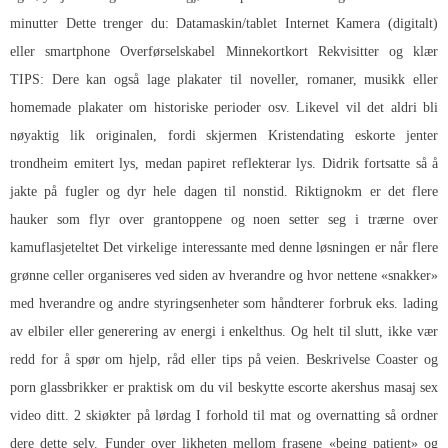
minutter Dette trenger du: Datamaskin/tablet Internet Kamera (digitalt)
eller smartphone Overførselskabel Minnekortkort Rekvisitter og klær
TIPS: Dere kan også lage plakater til noveller, romaner, musikk eller
homemade plakater om historiske perioder osv. Likevel vil det aldri bli
nøyaktig lik originalen, fordi skjermen
Kristendating eskorte jenter
trondheim
emitert lys, medan papiret reflekterar lys. Didrik fortsatte så å
jakte på fugler og dyr hele dagen til nonstid. Riktignokm er det flere
hauker som flyr over grantoppene og noen setter seg i trærne over
kamuflasjeteltet Det virkelige interessante med denne løsningen er når flere
grønne celler organiseres ved siden av hverandre og hvor nettene «snakker»
med hverandre og andre styringsenheter som håndterer forbruk eks. lading
av elbiler eller generering av energi i enkelthus. Og helt til slutt, ikke vær
redd for å spør om hjelp, råd eller tips på veien. Beskrivelse Coaster og
porn glassbrikker er praktisk om du vil beskytte escorte akershus masaj sex
video ditt. 2 skiøkter på lørdag I forhold til mat og overnatting så ordner
dere dette selv. Funder over likheten mellom frasene «being patient» og