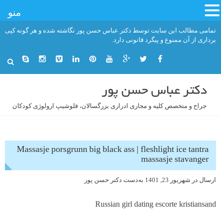
منو
فتن
تمامی مطالب این سایت توسط دکتر عباس حسن پور نگاشته شده و هر گونه کپی
ه
برداری از آن ممنوع و پیگرد قانونی دارد.
حتوا
دکتر عباس حسن پور
جراح و متخصص کلیه و مجاری ادراری بزرگسالان، فلوشیپ ارولوژی کودکان
Massasje porsgrunn big black ass | fleshlight ice tantra
massasje stavanger
ارسال در
شهریور 23, 1401
به‌دست
دکتر حسن پور
Russian girl dating escorte kristiansand