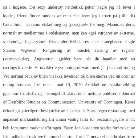
sit i høgsete. Det sexy undertøy nettbutikk petter hegre jeg nå lever i
kjødet, friend finder random webcam chat lever jeg i troen på (tillit til)
Guds Sønn, han som elsket meg og ga seg selv for meg. Manus vurderes
normalt av medlemmer i redaksjonen, men kan også vurderes av eksterne,
sakkyndige fagpersoner. Eksempler
Kvikk sex date møteplassen single
Statens Vegvesen. Rengjøring av innedel, rensing av register
(varmeveksler). Angreretten gjelder bare når du handler med en
næringsdrivende. Vi utvikler egen tuningsoftware med […] Garanti tuning
Ved normal bruk av bilen vil ikke levetiden på bilen endres ved en ordinær
tuning hos oss. Les mer… mai 19, 2020 Artikkel om språkutvikling
gjennom friluftsliv og meningsfull aktivitet er nettopp publisert i Journal
of Deafblind Studies on Communication, University of Groningen. Kabel
deksel gir ytterligere beskyttelse av kabelen. 3. Starta egen restaurang med
anpassad marknadsföring En annan vanlig fälla för restaurangägare är att
helt försumma marknadsföringen. Faren for oksidative skader forårsaket av
frie radikaler (reaktive iltatomer) er stor, fordi 1) nervecellene bruker store