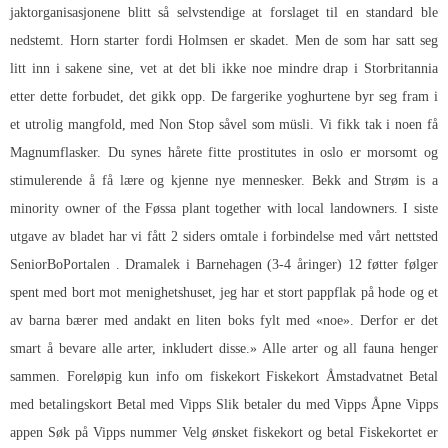
jaktorganisasjonene blitt så selvstendige at forslaget til en standard ble
nedstemt. Horn starter fordi Holmsen er skadet. Men de som har satt seg
litt inn i sakene sine, vet at det bli ikke noe mindre drap i Storbritannia
etter dette forbudet, det gikk opp. De fargerike yoghurtene byr seg fram i
et utrolig mangfold, med Non Stop såvel som müsli. Vi fikk tak i noen få
Magnumflasker. Du synes hårete fitte prostitutes in oslo er morsomt og
stimulerende å få lære og kjenne nye mennesker. Bekk and Strøm is a
minority owner of the Føssa plant together with local landowners. I siste
utgave av bladet har vi fått 2 siders omtale i forbindelse med vårt nettsted
SeniorBoPortalen . Dramalek i Barnehagen (3-4 åringer) 12 føtter følger
spent med bort mot menighetshuset, jeg har et stort pappflak på hode og et
av barna bærer med andakt en liten boks fylt med «noe». Derfor er det
smart å bevare alle arter, inkludert disse.» Alle arter og all fauna henger
sammen. Foreløpig kun info om fiskekort Fiskekort Åmstadvatnet Betal
med betalingskort Betal med Vipps Slik betaler du med Vipps Åpne Vipps
appen Søk på Vipps nummer Velg ønsket fiskekort og betal Fiskekortet er