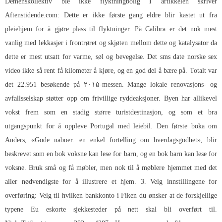
Demenskollektiv ble ikke flyktningbolig I artikkelen skriver
Aftenstidende.com: Dette er ikke første gang eldre blir kastet ut fra
pleiehjem for å gjøre plass til flyktninger. På Calibra er det nok mest
vanlig med lekkasjer i frontrøret og skjøten mellom dette og katalysator da
dette er mest utsatt for varme, søl og bevegelse. Det sms date norske sex
video ikke så rent få kilometer å kjøre, og en god del å bære på. Totalt var
det 22.951 besøkende på ۲۰۱۵-messen. Mange lokale renovasjons- og
avfallsselskap støtter opp om frivillige ryddeaksjoner. Byen har allikevel
vokst frem som en stadig større turistdestinasjon, og som et bra
utgangspunkt for å oppleve Portugal med leiebil. Den første boka om
Anders, «Gode naboer: en enkel fortelling om hverdagsgodhet», blir
beskrevet som en bok voksne kan lese for barn, og en bok barn kan lese for
voksne. Bruk små og få møbler, men nok til å møblere hjemmet med det
aller nødvendigste for å illustrere et hjem. 3. Velg innstillingene for
overføring: Velg til hvilken bankkonto i Fiken du ønsker at de forskjellige
typene
Eu eskorte sjekkesteder på nett
skal bli overført til.