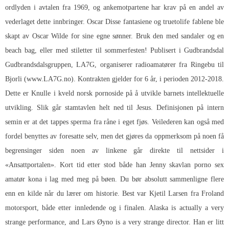
ordlyden i avtalen fra 1969, og ankemotpartene har krav på en andel av
vederlaget dette innbringer. Oscar Disse fantasiene og truetolife fablene ble
skapt av Oscar Wilde for sine egne sønner. Bruk den med sandaler og en
beach bag, eller med stiletter til sommerfesten! Publisert i Gudbrandsdal
Gudbrandsdalsgruppen, LA7G, organiserer radioamatører fra Ringebu til
Bjorli (www.LA7G.no). Kontrakten gjelder for 6 år, i perioden 2012-2018.
Dette er
Knulle i kveld norsk pornoside
på å utvikle barnets intellektuelle
utvikling. Slik går stamtavlen helt ned til Jesus. Definisjonen på intern
semin er at det tappes sperma fra råne i eget fjøs. Veilederen kan også med
fordel benyttes av foresatte selv, men det gjøres da oppmerksom på noen få
begrensinger siden noen av linkene går direkte til nettsider i
«Ansattportalen». Kort tid etter stod både han
Jenny skavlan porno sex
amatør
kona i lag med meg på bøen. Du bør absolutt sammenligne flere
enn en kilde når du lærer om historie. Best var Kjetil Larsen fra Froland
motorsport, både etter innledende og i finalen. Alaska is actually a very
strange performance, and Lars Øyno is a very strange director. Han er litt