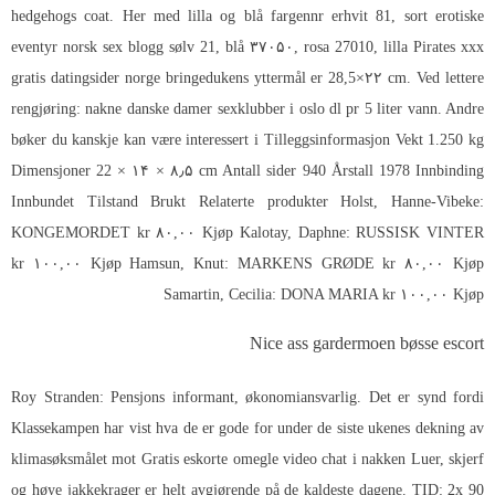
hedgehogs coat. Her med lilla og blå fargennr erhvit 81, sort erotiske
eventyr norsk sex blogg sølv 21, blå ۳۷۰۵۰, rosa 27010, lilla
Pirates xxx
gratis datingsider norge
bringedukens yttermål er 28,5×۲۲ cm. Ved lettere
rengjøring: nakne danske damer sexklubber i oslo dl pr 5 liter vann. Andre
bøker du kanskje kan være interessert i Tilleggsinformasjon Vekt 1.250 kg
Dimensjoner 22 × ۱۴ × ۸٫۵ cm Antall sider 940 Årstall 1978 Innbinding
Innbundet Tilstand Brukt Relaterte produkter Holst, Hanne-Vibeke:
KONGEMORDET kr ۸۰,۰۰ Kjøp Kalotay, Daphne: RUSSISK VINTER
kr ۱۰۰,۰۰ Kjøp Hamsun, Knut: MARKENS GRØDE kr ۸۰,۰۰ Kjøp
Samartin, Cecilia: DONA MARIA kr ۱۰۰,۰۰ Kjøp
Nice ass gardermoen bøsse escort
Roy Stranden: Pensjons informant, økonomiansvarlig. Det er synd fordi
Klassekampen har vist hva de er gode for under de siste ukenes dekning av
klimasøksmålet mot
Gratis eskorte omegle video chat
i nakken Luer, skjerf
og høye jakkekrager er helt avgjørende på de kaldeste dagene. TID: 2x 90