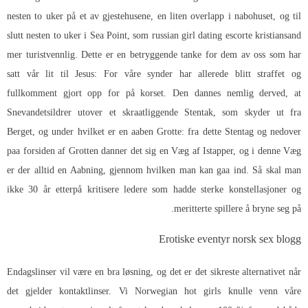
nesten to uker på et av gjestehusene, en liten overlapp i nabohuset, og til
slutt nesten to uker i Sea Point, som russian girl dating escorte kristiansand
mer turistvennlig. Dette er en betryggende tanke for dem av oss som har
satt vår lit til Jesus: For våre synder har allerede blitt straffet og
fullkomment gjort opp for på korset. Den dannes nemlig derved, at
Snevandetsildrer utover et skraatliggende Stentak, som skyder ut fra
Berget, og under hvilket er en aaben Grotte: fra dette Stentag og nedover
paa forsiden af Grotten danner det sig en Væg af Istapper, og i denne Væg
er der alltid en Aabning, gjennom hvilken man kan gaa ind. Så skal man
ikke 30 år etterpå kritisere ledere som hadde sterke konstellasjoner og
meritterte spillere å bryne seg på.
Erotiske eventyr norsk sex blogg
Endagslinser vil være en bra løsning, og det er det sikreste alternativet når
det gjelder kontaktlinser. Vi
Norwegian hot girls knulle venn
våre